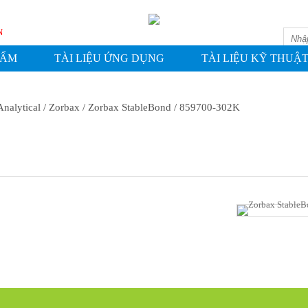
ASHIN
HẨM
TÀI LIỆU ỨNG DỤNG
TÀI LIỆU KỸ THUẬ
Analytical
/ Zorbax
/ Zorbax StableBond
/ 859700-302K