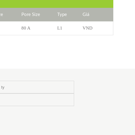
ze
Pore Size
Type
Giá
80 A
L1
VND