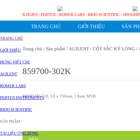
GILENT TECHNOLOGIES - PERTEN - ROMER LABS - BIOO SCIENTIFIC - HW
TRANG CHỦ
GIỚI THIỆU
SẢN P
TRANG CHỦ
Trang chủ
/ Sản phẩm
/ AGILENT
/ CỘT SẮC KÝ LỎNG
/ 
GIỚI THIỆU
HƯNG VIỆT CSE
859700-302K
AGILENT
ROMER LABS
RRHD SB-C18, 3.0 x 150mm, 1.8um, MVK
PERTEN INSTRUMENTS
BIOO SCIENTIFIC
SẢN PHẨM
TÀI LIỆU ỨNG DỤNG
Mua