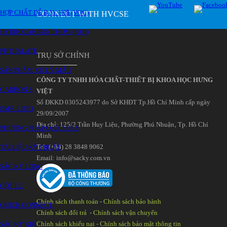
HỢP CHẤT DỄ BAY HƠI (VOC)
CONNECT WITH HVCSE
HYDROCARBON THƠM (PAH)
PHTHALATE
TRỤ SỞ CHÍNH
SẢN PHẨM XỬ LÝ MẪU
CÔNG TY TNHH HÓA CHẤT-THIẾT BỊ KHOA HỌC HƯNG
CARBON S
VIỆT
Số ĐKKD 0305243977 do Sở KHĐT Tp.Hồ Chí Minh cấp ngày
EMR-LIPID
29/09/2007
Đia chỉ: 125/2 Trần Huy Liệu‚ Phường Phú Nhuận‚ Tp. Hồ Chí
PHƯƠNG PHÁP QuEChERS
Minh
Tel: (+84) 28 3848 9062
TÀI LIỆU KỸ THUẬT
Email: info@sacky.com.vn
SẮC KÝ LỎNG
CỘT LC
Chính sách thanh toán
-
Chính sách bảo hành
QUICK CONNECT
Chính sách đổi trả
-
Chính sách vận chuyển
Chính sách khiếu nại
-
Chính sách bảo mật thông tin
SẮC KÝ KHÍ