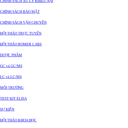
CHÍNH SÁCH XỬ LÝ KHIẾU NẠI
CHÍNH SÁCH BẢO MẬT
CHÍNH SÁCH VẬN CHUYỂN
HỘI THẢO TRỰC TUYẾN
HỘI THẢO ROMER LABS
DƯỢC PHẨM
GC và GC/MS
LC và LC/MS
MÔI TRƯỜNG
TEST KIT ELISA
SỰ KIỆN
HỘI THẢO KHOA HỌC