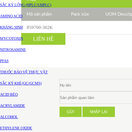
SẮC KÝ LỎNG (HPLC/UHPLC)
Mã sản phẩm
Pack size
UOM Descrip
AMINO ACID
KHÁNG SINH
859700-302K
LIÊN HỆ
MYCOTOXIN
NITROSAMINE
PFAS
THUỐC BẢO VỆ THỰC VẬT
SẮC KÝ KHÍ (GC/GCMS)
ACID BÉO
ACRYLAMIDE
GỬI
NHẬP LẠI
ALCOHOL
ETHYLENE OXIDE