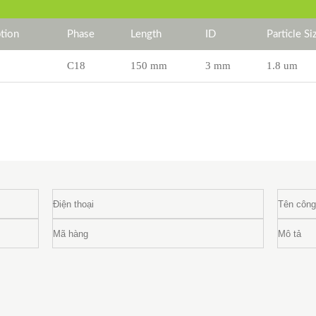
tion
Phase
Length
ID
Particle Si
C18
150 mm
3 mm
1.8 um