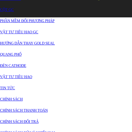
CỘT GC
PHẦN MỀM ĐỔI PHƯƠNG PHÁP
VẬT TƯ TIÊU HAO GC
HƯỚNG DẪN THAY GOLD SEAL
QUANG PHỔ
ĐÈN CATHODE
VẬT TƯ TIÊU HAO
TIN TỨC
CHÍNH SÁCH
CHÍNH SÁCH THANH TOÁN
CHÍNH SÁCH ĐỔI TRẢ