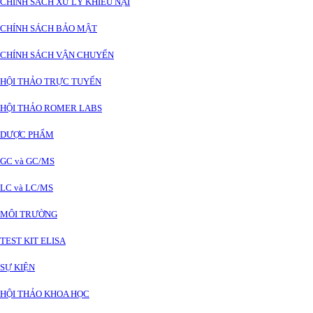
CHÍNH SÁCH XỬ LÝ KHIẾU NẠI
CHÍNH SÁCH BẢO MẬT
CHÍNH SÁCH VẬN CHUYỂN
HỘI THẢO TRỰC TUYẾN
HỘI THẢO ROMER LABS
DƯỢC PHẨM
GC và GC/MS
LC và LC/MS
MÔI TRƯỜNG
TEST KIT ELISA
SỰ KIỆN
HỘI THẢO KHOA HỌC