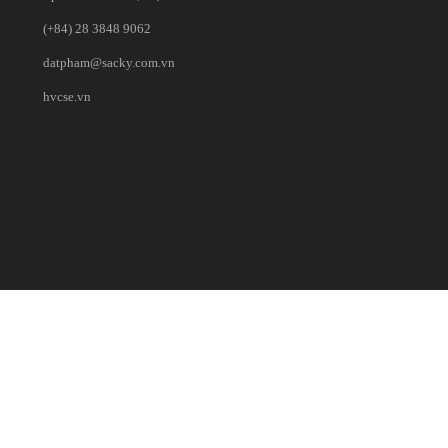
(+84) 28 3848 9062
datpham@sacky.com.vn
hvcse.vn