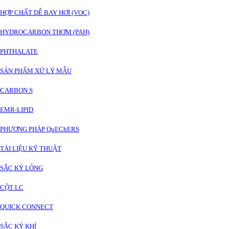
HỢP CHẤT DỄ BAY HƠI (VOC)
HYDROCARBON THƠM (PAH)
PHTHALATE
SẢN PHẨM XỬ LÝ MẪU
CARBON S
EMR-LIPID
PHƯƠNG PHÁP QuEChERS
TÀI LIỆU KỸ THUẬT
SẮC KÝ LỎNG
CỘT LC
QUICK CONNECT
SẮC KÝ KHÍ