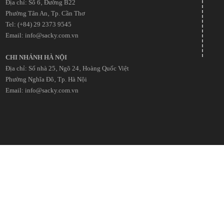
Địa chỉ: Số 6‚ Đường B22
Phường Tân An‚ Tp. Cần Thơ
Tel: (+84) 29 2373 9545
Email: info@sacky.com.vn
CHI NHÁNH HÀ NỘI
Địa chỉ: Số nhà 25‚ Ngõ 24‚ Hoàng Quốc Việt
Phường Nghĩa Đô‚ Tp. Hà Nội
Email: info@sacky.com.vn