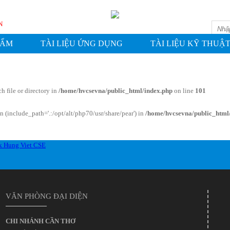
WASHIN
HẨM
TÀI LIỆU ỨNG DỤNG
TÀI LIỆU KỸ THUẬ
h file or directory in
/home/hvcsevna/public_html/index.php
on line
101
on (include_path='.:/opt/alt/php70/usr/share/pear') in
/home/hvcsevna/public_html
VĂN PHÒNG ĐẠI DIỆN
CHI NHÁNH CẦN THƠ