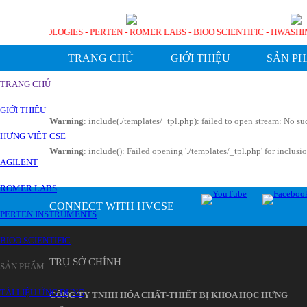
AGILENT TECHNOLOGIES - PERTEN - ROMER LABS - BIOO SCIENTIFIC - H
TRANG CHỦ
GIỚI THIỆU
SẢN P
TRANG CHỦ
GIỚI THIỆU
Warning
: include(./templates/_tpl.php): failed to open stream: No suc
HƯNG VIỆT CSE
Warning
: include(): Failed opening './templates/_tpl.php' for inclusi
AGILENT
ROMER LABS
CONNECT WITH HVCSE
PERTEN INSTRUMENTS
BIOO SCIENTIFIC
TRỤ SỞ CHÍNH
SẢN PHẨM
TÀI LIỆU ỨNG DỤNG
CÔNG TY TNHH HÓA CHẤT-THIẾT BỊ KHOA HỌC HƯNG