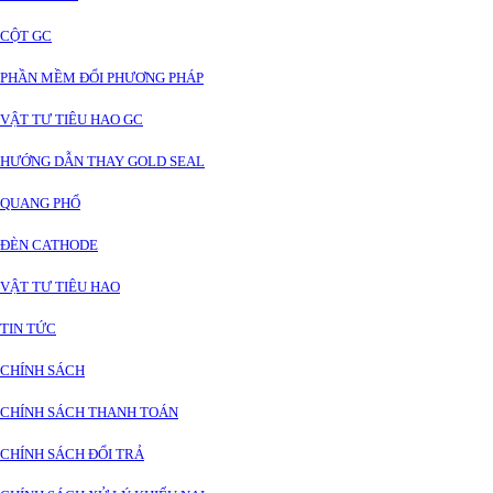
CỘT GC
PHẦN MỀM ĐỔI PHƯƠNG PHÁP
VẬT TƯ TIÊU HAO GC
HƯỚNG DẪN THAY GOLD SEAL
QUANG PHỔ
ĐÈN CATHODE
VẬT TƯ TIÊU HAO
TIN TỨC
CHÍNH SÁCH
CHÍNH SÁCH THANH TOÁN
CHÍNH SÁCH ĐỔI TRẢ