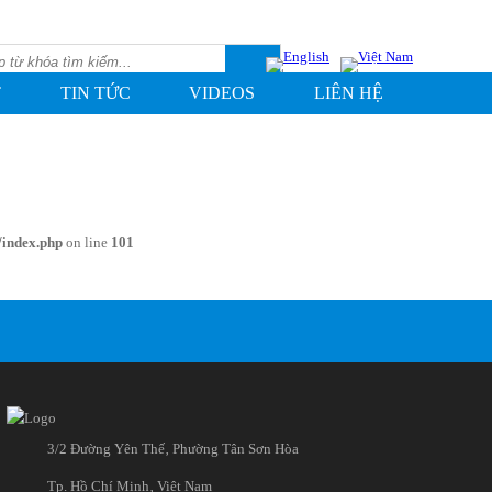
T
TIN TỨC
VIDEOS
LIÊN HỆ
/index.php
on line
101
3/2 Đường Yên Thế‚ Phường Tân Sơn Hòa
Tp. Hồ Chí Minh‚ Việt Nam