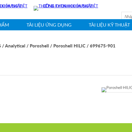
HIN
HẨM
TÀI LIỆU ỨNG DỤNG
TÀI LIỆU KỸ THUẬT
G
/ Analytical
/ Poroshell
/ Poroshell HILIC
/ 699675-901