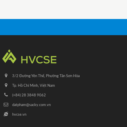
3/2 Đường Yên Thế‚ Phường Tân Sơn Hòa
Tp. Hồ Chí Minh‚ Việt Nam
(+84) 28 3848 9062
datpham@sacky.com.vn
hvcse.vn