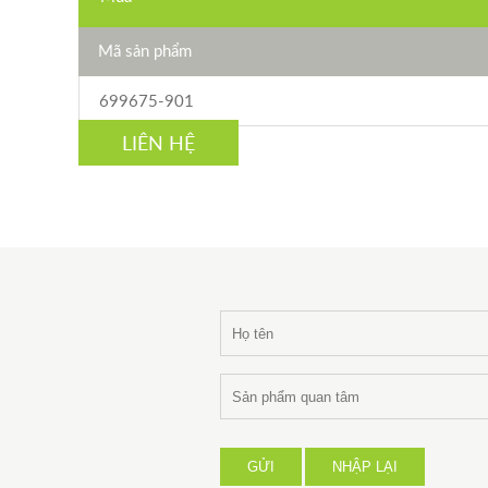
Mã sản phẩm
699675-901
LIÊN HỆ
GỬI
NHẬP LẠI