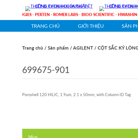
T TECHNOLOGIES - PERTEN - ROMER LABS - BIOO SCIENTIFIC - HWAS
TRANG CHỦ
GIỚI THIỆU
SẢN P
Trang chủ
/ Sản phẩm
/ AGILENT
/ CỘT SẮC KÝ LỎN
699675-901
Poroshell 120 HILIC, 1.9um, 2.1 x 50mm, with Column ID Tag
Mua