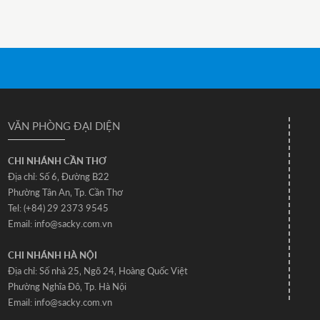
VĂN PHÒNG ĐẠI DIỆN
CHI NHÁNH CẦN THƠ
Địa chỉ: Số 6‚ Đường B22
Phường Tân An‚ Tp. Cần Thơ
Tel: (+84) 29 2373 9545
Email: info@sacky.com.vn
CHI NHÁNH HÀ NỘI
Địa chỉ: Số nhà 25‚ Ngõ 24‚ Hoàng Quốc Việt
Phường Nghĩa Đô‚ Tp. Hà Nội
Email: info@sacky.com.vn