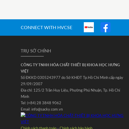
CONNECT WITH HVCSE
TRỤ SỞ CHÍNH
CÔNG TY TNHH HÓA CHẤT-THIẾT BỊ KHOA HỌC HƯNG
VIỆT
Số ĐKKD 0305243977 do Sở KHĐT Tp.Hồ Chí Minh cấp ngày
29/09/2007
Đia chỉ: 125/2 Trần Huy Liệu‚ Phường Phú Nhuận‚ Tp. Hồ Chí
Minh
Tel: (+84) 28 3848 9062
Email: info@sacky.com.vn
Chính sách thanh toán
-
Chính sách bảo hành