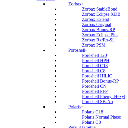
Zorbax
+
Zorbax StableBond
Zorbax Eclipse XDB
Zorbax Extend
Zorbax Original
Zorbax Bonus-RP
Zorbax Eclipse Plus
Zorbax Rx/Rx-Sil
Zorbax PSM
Poroshell
-
Poroshell 120
Poroshell HPH
Poroshell C18
Poroshell C8
Poroshell HILIC
Poroshell Bonus-RP
Poroshell CN
Poroshell PFP
Poroshell Phenyl-Hexyl
Poroshell SB-Aq
Polaris
+
Polaris C18
Polaris Normal Phase
Polaris C8
Pursuit family
+