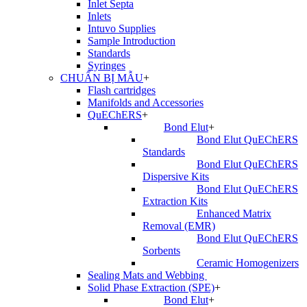
Inlet Septa
Inlets
Intuvo Supplies
Sample Introduction
Standards
Syringes
CHUẨN BỊ MẪU
+
Flash cartridges
Manifolds and Accessories
QuEChERS
+
Bond Elut
+
Bond Elut QuEChERS
Standards
Bond Elut QuEChERS
Dispersive Kits
Bond Elut QuEChERS
Extraction Kits
Enhanced Matrix
Removal (EMR)
Bond Elut QuEChERS
Sorbents
Ceramic Homogenizers
Sealing Mats and Webbing
Solid Phase Extraction (SPE)
+
Bond Elut
+