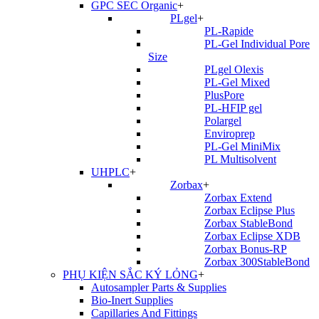
GPC SEC Organic
+
PLgel
+
PL-Rapide
PL-Gel Individual Pore
Size
PLgel Olexis
PL-Gel Mixed
PlusPore
PL-HFIP gel
Polargel
Enviroprep
PL-Gel MiniMix
PL Multisolvent
UHPLC
+
Zorbax
+
Zorbax Extend
Zorbax Eclipse Plus
Zorbax StableBond
Zorbax Eclipse XDB
Zorbax Bonus-RP
Zorbax 300StableBond
PHỤ KIỆN SẮC KÝ LỎNG
+
Autosampler Parts & Supplies
Bio-Inert Supplies
Capillaries And Fittings