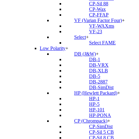
CP-Sil 88
CP-Wax
CP-FFAP
VF (Varian Factor Four)
+
VF-WAXms
VF-23
Select
+
Select FAME
Low Polarity
+
DB (J&W)
+
DB-1
DB-VRX
DB-XLB
DB-5
DB-2887
DB-SimDist
HP (Hewlett Packard)
+
HP-1
HP-5
HP-101
HP-PONA
CP (Chrompack)
+
CP-SimDist
CP-Sil 5 CB
CP-Sil 8 CB