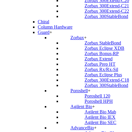
Zorbax 300Extend-C20
Zorbax 300Extend-C21
Zorbax 300Extend-C22
Zorbax 300StableBond
Chiral
Column Hardware
Guard
+
Zorbax
+
Zorbax StableBond
Zorbax Eclipse XDB
Zorbax Bonus-RP
Zorbax Extend
Zorbax Prep HT
Zorbax Rx/Rx-Sil
Zorbax Eclipse Plus
Zorbax 300Extend-C18
Zorbax 300StableBond
Poroshell
+
Poroshell 120
Poroshell HPH
Agilent Bio
+
Agilent Bio Mab
Agilent Bio IEX
Agilent Bio SEC
AdvanceBio
+