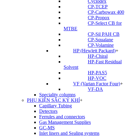
Cyclodex
CP-TCEP
CP-Carbowax 400
CP-Propox
CP-Select CB for
MTBE
CP-Sil PAH CB
CP-Squalane
CP-Volamine
HP (Hewlett Packard)
+
HP-Chiral
HP-Fast Residual
Solvent
HP-PAS5
HP-VOC
VF (Varian Factor Four)
+
VF-DA
Speciality columns
PHỤ KIỆN SẮC KÝ KHÍ
+
Capillary Tubing
Detectors
Ferrules and connectors
Gas Management Supplies
GC-MS
Inlet liners and Sealing systems