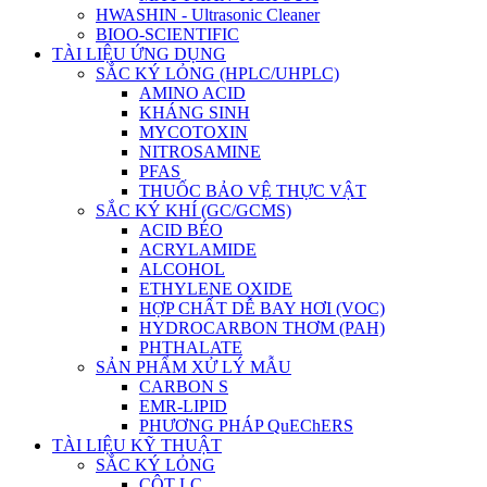
HWASHIN - Ultrasonic Cleaner
BIOO-SCIENTIFIC
TÀI LIỆU ỨNG DỤNG
SẮC KÝ LỎNG (HPLC/UHPLC)
AMINO ACID
KHÁNG SINH
MYCOTOXIN
NITROSAMINE
PFAS
THUỐC BẢO VỆ THỰC VẬT
SẮC KÝ KHÍ (GC/GCMS)
ACID BÉO
ACRYLAMIDE
ALCOHOL
ETHYLENE OXIDE
HỢP CHẤT DỄ BAY HƠI (VOC)
HYDROCARBON THƠM (PAH)
PHTHALATE
SẢN PHẨM XỬ LÝ MẪU
CARBON S
EMR-LIPID
PHƯƠNG PHÁP QuEChERS
TÀI LIỆU KỸ THUẬT
SẮC KÝ LỎNG
CỘT LC