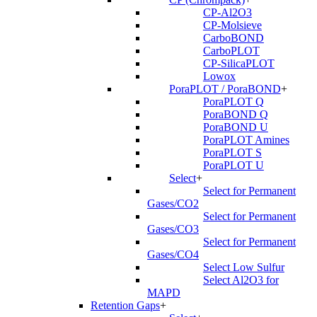
CP-Al2O3
CP-Molsieve
CarboBOND
CarboPLOT
CP-SilicaPLOT
Lowox
PoraPLOT / PoraBOND
+
PoraPLOT Q
PoraBOND Q
PoraBOND U
PoraPLOT Amines
PoraPLOT S
PoraPLOT U
Select
+
Select for Permanent
Gases/CO2
Select for Permanent
Gases/CO3
Select for Permanent
Gases/CO4
Select Low Sulfur
Select Al2O3 for
MAPD
Retention Gaps
+