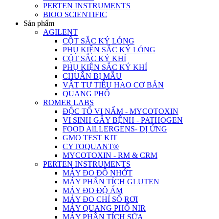
PERTEN INSTRUMENTS
BIOO SCIENTIFIC
Sản phẩm
AGILENT
CỘT SẮC KÝ LỎNG
PHỤ KIỆN SẮC KÝ LỎNG
CỘT SẮC KÝ KHÍ
PHỤ KIỆN SẮC KÝ KHÍ
CHUẨN BỊ MẪU
VẬT TƯ TIÊU HAO CƠ BẢN
QUANG PHỔ
ROMER LABS
ĐỘC TỐ VI NẤM - MYCOTOXIN
VI SINH GÂY BỆNH - PATHOGEN
FOOD AlLLERGENS- DỊ ỨNG
GMO TEST KIT
CYTOQUANT®
MYCOTOXIN - RM & CRM
PERTEN INSTRUMENTS
MÁY ĐO ĐỘ NHỚT
MÁY PHÂN TÍCH GLUTEN
MÁY ĐO ĐỘ ẨM
MÁY ĐO CHỈ SỐ RƠI
MÁY QUANG PHỔ NIR
MÁY PHÂN TÍCH SỮA