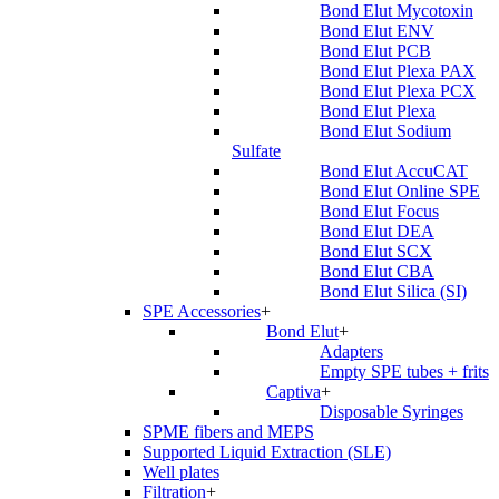
Bond Elut Mycotoxin
Bond Elut ENV
Bond Elut PCB
Bond Elut Plexa PAX
Bond Elut Plexa PCX
Bond Elut Plexa
Bond Elut Sodium
Sulfate
Bond Elut AccuCAT
Bond Elut Online SPE
Bond Elut Focus
Bond Elut DEA
Bond Elut SCX
Bond Elut CBA
Bond Elut Silica (SI)
SPE Accessories
+
Bond Elut
+
Adapters
Empty SPE tubes + frits
Captiva
+
Disposable Syringes
SPME fibers and MEPS
Supported Liquid Extraction (SLE)
Well plates
Filtration
+