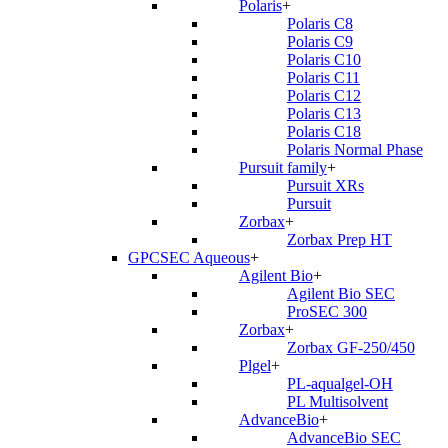
Polaris
+
Polaris C8
Polaris C9
Polaris C10
Polaris C11
Polaris C12
Polaris C13
Polaris C18
Polaris Normal Phase
Pursuit family
+
Pursuit XRs
Pursuit
Zorbax
+
Zorbax Prep HT
GPCSEC Aqueous
+
Agilent Bio
+
Agilent Bio SEC
ProSEC 300
Zorbax
+
Zorbax GF-250/450
Plgel
+
PL-aqualgel-OH
PL Multisolvent
AdvanceBio
+
AdvanceBio SEC