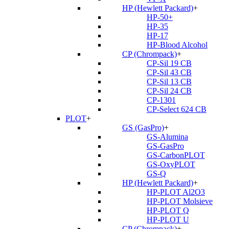
HP (Hewlett Packard)
+
HP-50+
HP-35
HP-17
HP-Blood Alcohol
CP (Chrompack)
+
CP-Sil 19 CB
CP-Sil 43 CB
CP-Sil 13 CB
CP-Sil 24 CB
CP-1301
CP-Select 624 CB
PLOT
+
GS (GasPro)
+
GS-Alumina
GS-GasPro
GS-CarbonPLOT
GS-OxyPLOT
GS-Q
HP (Hewlett Packard)
+
HP-PLOT Al2O3
HP-PLOT Molsieve
HP-PLOT Q
HP-PLOT U
CP (Chrompack)
+