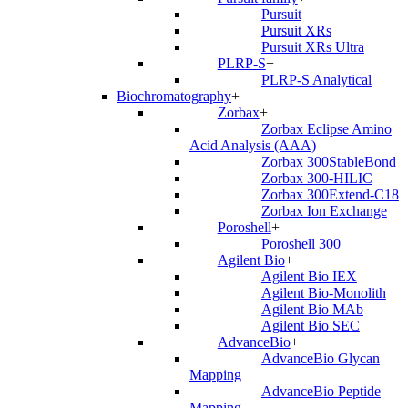
Pursuit
Pursuit XRs
Pursuit XRs Ultra
PLRP-S
+
PLRP-S Analytical
Biochromatography
+
Zorbax
+
Zorbax Eclipse Amino
Acid Analysis (AAA)
Zorbax 300StableBond
Zorbax 300-HILIC
Zorbax 300Extend-C18
Zorbax Ion Exchange
Poroshell
+
Poroshell 300
Agilent Bio
+
Agilent Bio IEX
Agilent Bio-Monolith
Agilent Bio MAb
Agilent Bio SEC
AdvanceBio
+
AdvanceBio Glycan
Mapping
AdvanceBio Peptide
Mapping