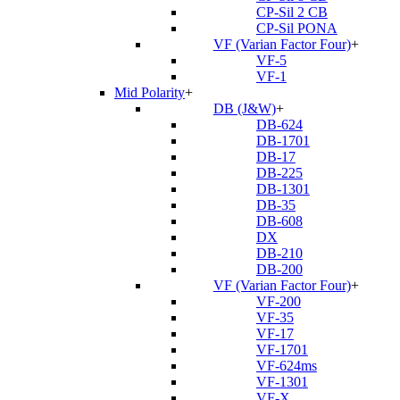
CP-Sil 2 CB
CP-Sil PONA
VF (Varian Factor Four)
+
VF-5
VF-1
Mid Polarity
+
DB (J&W)
+
DB-624
DB-1701
DB-17
DB-225
DB-1301
DB-35
DB-608
DX
DB-210
DB-200
VF (Varian Factor Four)
+
VF-200
VF-35
VF-17
VF-1701
VF-624ms
VF-1301
VF-X