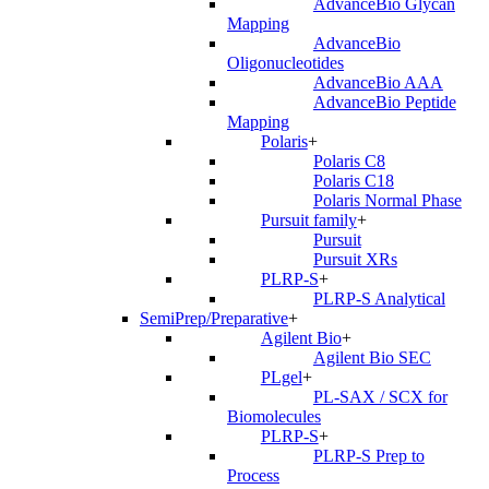
AdvanceBio Glycan
Mapping
AdvanceBio
Oligonucleotides
AdvanceBio AAA
AdvanceBio Peptide
Mapping
Polaris
+
Polaris C8
Polaris C18
Polaris Normal Phase
Pursuit family
+
Pursuit
Pursuit XRs
PLRP-S
+
PLRP-S Analytical
SemiPrep/Preparative
+
Agilent Bio
+
Agilent Bio SEC
PLgel
+
PL-SAX / SCX for
Biomolecules
PLRP-S
+
PLRP-S Prep to
Process