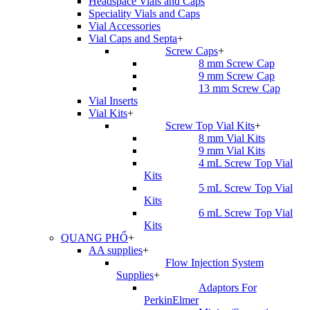
Headspace Vials and Caps
Speciality Vials and Caps
Vial Accessories
Vial Caps and Septa
+
Screw Caps
+
8 mm Screw Cap
9 mm Screw Cap
13 mm Screw Cap
Vial Inserts
Vial Kits
+
Screw Top Vial Kits
+
8 mm Vial Kits
9 mm Vial Kits
4 mL Screw Top Vial
Kits
5 mL Screw Top Vial
Kits
6 mL Screw Top Vial
Kits
QUANG PHỔ
+
AA supplies
+
Flow Injection System
Supplies
+
Adaptors For
PerkinElmer