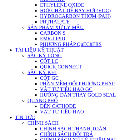
ETHYLENE OXIDE
HỢP CHẤT DỄ BAY HƠI (VOC)
HYDROCARBON THƠM (PAH)
PHTHALATE
SẢN PHẨM XỬ LÝ MẪU
CARBON S
EMR-LIPID
PHƯƠNG PHÁP QuEChERS
TÀI LIỆU KỸ THUẬT
SẮC KÝ LỎNG
CỘT LC
QUICK CONNECT
SẮC KÝ KHÍ
CỘT GC
PHẦN MỀM ĐỔI PHƯƠNG PHÁP
VẬT TƯ TIÊU HAO GC
HƯỚNG DẪN THAY GOLD SEAL
QUANG PHỔ
ĐÈN CATHODE
VẬT TƯ TIÊU HAO
TIN TỨC
CHÍNH SÁCH
CHÍNH SÁCH THANH TOÁN
CHÍNH SÁCH ĐỔI TRẢ
CHÍNH SÁCH XỬ LÝ KHIẾU NẠI