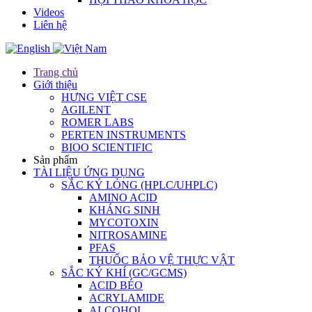
Videos
Liên hệ
Trang chủ
Giới thiệu
HƯNG VIỆT CSE
AGILENT
ROMER LABS
PERTEN INSTRUMENTS
BIOO SCIENTIFIC
Sản phẩm
TÀI LIỆU ỨNG DỤNG
SẮC KÝ LỎNG (HPLC/UHPLC)
AMINO ACID
KHÁNG SINH
MYCOTOXIN
NITROSAMINE
PFAS
THUỐC BẢO VỆ THỰC VẬT
SẮC KÝ KHÍ (GC/GCMS)
ACID BÉO
ACRYLAMIDE
ALCOHOL