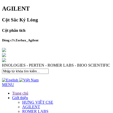
AGILENT
Cột Sắc Ký Lỏng
Cột phân tích
Dòng c?t Zorbax_Agilent
ENT TECHNOLOGIES - PERTEN - ROMER LABS - BIOO SCI
MENU
Trang chủ
Giới thiệu
HƯNG VIỆT CSE
AGILENT
ROMER LABS