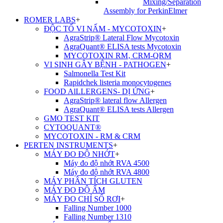
Mixing/Separation
Assembly for PerkinElmer
ROMER LABS
+
ĐỘC TỐ VI NẤM - MYCOTOXIN
+
AgraStrip® Lateral Flow Mycotoxin
AgraQuant® ELISA tests Mycotoxin
MYCOTOXIN RM‚ CRM-QRM
VI SINH GÂY BỆNH - PATHOGEN
+
Salmonella Test Kit
Rapidchek listeria monocytogenes
FOOD AlLLERGENS- DỊ ỨNG
+
AgraStrip® lateral flow Allergen
AgraQuant® ELISA tests Allergen
GMO TEST KIT
CYTOQUANT®
MYCOTOXIN - RM & CRM
PERTEN INSTRUMENTS
+
MÁY ĐO ĐỘ NHỚT
+
Máy đo độ nhớt RVA 4500
Máy đo độ nhớt RVA 4800
MÁY PHÂN TÍCH GLUTEN
MÁY ĐO ĐỘ ẨM
MÁY ĐO CHỈ SỐ RƠI
+
Falling Number 1000
Falling Number 1310