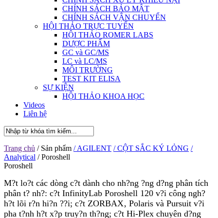
CHÍNH SÁCH BẢO MẬT
CHÍNH SÁCH VẬN CHUYỂN
HỘI THẢO TRỰC TUYẾN
HỘI THẢO ROMER LABS
DƯỢC PHẨM
GC và GC/MS
LC và LC/MS
MÔI TRƯỜNG
TEST KIT ELISA
SỰ KIỆN
HỘI THẢO KHOA HỌC
Videos
Liên hệ
Trang chủ
/ Sản phẩm
/ AGILENT
/ CỘT SẮC KÝ LỎNG
/
Analytical
/ Poroshell
Poroshell
M?t lo?t các dòng c?t dành cho nh?ng ?ng d?ng phân tích
phân t? nh?: c?t InfinityLab Poroshell 120 v?i công ngh?
h?t lõi r?n hi?n ??i; c?t ZORBAX‚ Polaris và Pursuit v?i
pha t?nh h?t x?p truy?n th?ng; c?t Hi-Plex chuyên d?ng