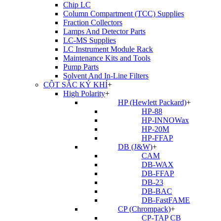
Chip LC
Column Compartment (TCC) Supplies
Fraction Collectors
Lamps And Detector Parts
LC-MS Supplies
LC Instrument Module Rack
Maintenance Kits and Tools
Pump Parts
Solvent And In-Line Filters
CỘT SẮC KÝ KHÍ
+
High Polarity
+
HP (Hewlett Packard)
+
HP-88
HP-INNOWax
HP-20M
HP-FFAP
DB (J&W)
+
CAM
DB-WAX
DB-FFAP
DB-23
DB-BAC
DB-FastFAME
CP (Chrompack)
+
CP-TAP CB