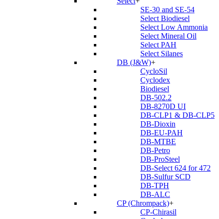
Select
+
SE-30 and SE-54
Select Biodiesel
Select Low Ammonia
Select Mineral Oil
Select PAH
Select Silanes
DB (J&W)
+
CycloSil
Cyclodex
Biodiesel
DB-502.2
DB-8270D UI
DB-CLP1 & DB-CLP5
DB-Dioxin
DB-EU-PAH
DB-MTBE
DB-Petro
DB-ProSteel
DB-Select 624 for 472
DB-Sulfur SCD
DB-TPH
DB-ALC
CP (Chrompack)
+
CP-Chirasil