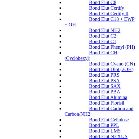
Bond Elut C8
Bond Elut Certify
Bond Elut Certify II
Bond Elut C18 + EWP
+ OH
Bond Elut NH2
Bond Elut C2
Bond Elut C1
Bond Elut Phenyl (PH)
Bond Elut CH
(Cyclohexyl)
Bond Elut Cyano (CN)
Bond Elut Diol (2OH)
Bond Elut PRS
Bond Elut PSA
Bond Elut SAX
Bond Elut PBA
Bond Elut Alumina
Bond Elut Florisil
Bond Elut Carbon and
Carbon/NH2
Bond Elut Cellulose
Bond Elut PPL
Bond Elut LMS
Bond Elut NEXUS