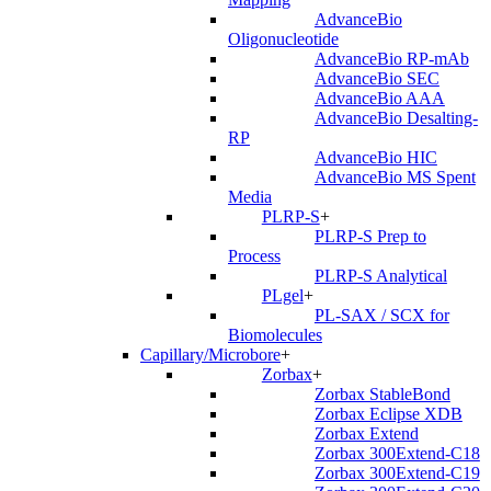
AdvanceBio
Oligonucleotide
AdvanceBio RP-mAb
AdvanceBio SEC
AdvanceBio AAA
AdvanceBio Desalting-
RP
AdvanceBio HIC
AdvanceBio MS Spent
Media
PLRP-S
+
PLRP-S Prep to
Process
PLRP-S Analytical
PLgel
+
PL-SAX / SCX for
Biomolecules
Capillary/Microbore
+
Zorbax
+
Zorbax StableBond
Zorbax Eclipse XDB
Zorbax Extend
Zorbax 300Extend-C18
Zorbax 300Extend-C19