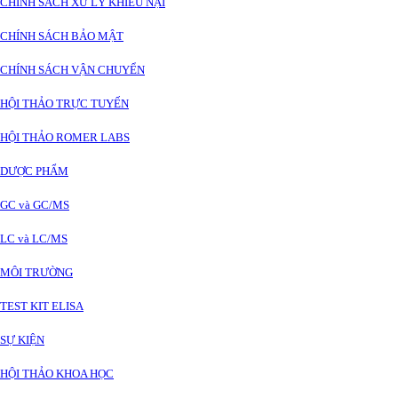
CHÍNH SÁCH XỬ LÝ KHIẾU NẠI
CHÍNH SÁCH BẢO MẬT
CHÍNH SÁCH VẬN CHUYỂN
HỘI THẢO TRỰC TUYẾN
HỘI THẢO ROMER LABS
DƯỢC PHẨM
GC và GC/MS
LC và LC/MS
MÔI TRƯỜNG
TEST KIT ELISA
SỰ KIỆN
HỘI THẢO KHOA HỌC