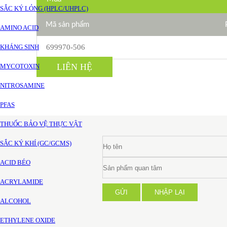
SẮC KÝ LỎNG (HPLC/UHPLC)
Mã sản phẩm
AMINO ACID
KHÁNG SINH
699970-506
LIÊN HỆ
MYCOTOXIN
NITROSAMINE
PFAS
THUỐC BẢO VỆ THỰC VẬT
SẮC KÝ KHÍ (GC/GCMS)
ACID BÉO
ACRYLAMIDE
GỬI
NHẬP LẠI
ALCOHOL
ETHYLENE OXIDE