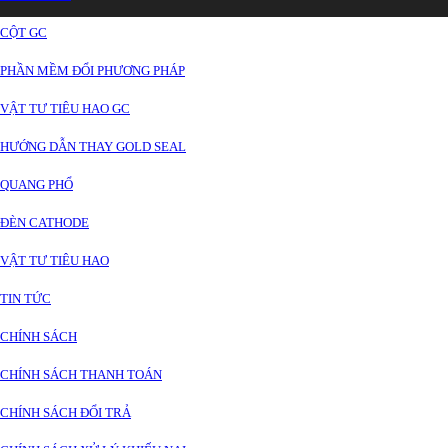
CỘT GC
PHẦN MỀM ĐỔI PHƯƠNG PHÁP
VẬT TƯ TIÊU HAO GC
HƯỚNG DẪN THAY GOLD SEAL
QUANG PHỔ
ĐÈN CATHODE
VẬT TƯ TIÊU HAO
TIN TỨC
CHÍNH SÁCH
CHÍNH SÁCH THANH TOÁN
CHÍNH SÁCH ĐỔI TRẢ