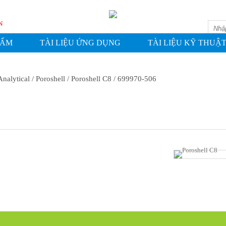
ASHIN
HẨM
TÀI LIỆU ỨNG DỤNG
TÀI LIỆU KỸ THUẬ
Analytical
/ Poroshell
/ Poroshell C8
/ 699970-506