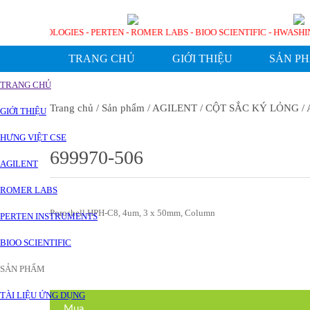
AGILENT TECHNOLOGIES - PERTEN - ROMER LABS - BIOO SCIENTIFIC - HW
TRANG CHỦ
GIỚI THIỆU
SẢN P
TRANG CHỦ
Trang chủ
/ Sản phẩm
/ AGILENT
/ CỘT SẮC KÝ LỎNG
/ 
GIỚI THIỆU
HƯNG VIỆT CSE
699970-506
AGILENT
ROMER LABS
Poroshell HPH-C8, 4um, 3 x 50mm, Column
PERTEN INSTRUMENTS
BIOO SCIENTIFIC
SẢN PHẨM
TÀI LIỆU ỨNG DỤNG
Mua