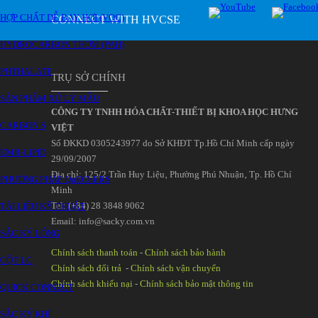
HỢP CHẤT DỄ BAY HƠI (VOC)
CONNECT WITH HVCSE
HYDROCARBON THƠM (PAH)
PHTHALATE
TRỤ SỞ CHÍNH
SẢN PHẨM XỬ LÝ MẪU
CÔNG TY TNHH HÓA CHẤT-THIẾT BỊ KHOA HỌC HƯNG
CARBON S
VIỆT
Số ĐKKD 0305243977 do Sở KHĐT Tp.Hồ Chí Minh cấp ngày
EMR-LIPID
29/09/2007
Đia chỉ: 125/2 Trần Huy Liệu‚ Phường Phú Nhuận‚ Tp. Hồ Chí
PHƯƠNG PHÁP QuEChERS
Minh
Tel: (+84) 28 3848 9062
TÀI LIỆU KỸ THUẬT
Email: info@sacky.com.vn
SẮC KÝ LỎNG
Chính sách thanh toán
-
Chính sách bảo hành
CỘT LC
Chính sách đổi trả
-
Chính sách vận chuyển
Chính sách khiếu nại
-
Chính sách bảo mật thông tin
QUICK CONNECT
SẮC KÝ KHÍ