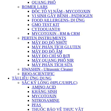
QUANG PHỔ
ROMER LABS
ĐỘC TỐ VI NẤM - MYCOTOXIN
VI SINH GÂY BỆNH - PATHOGEN
FOOD AlLLERGENS- DỊ ỨNG
GMO TEST KIT
CYTOQUANT®
MYCOTOXIN - RM & CRM
PERTEN INSTRUMENTS
MÁY ĐO ĐỘ NHỚT
MÁY PHÂN TÍCH GLUTEN
MÁY ĐO ĐỘ ẨM
MÁY ĐO CHỈ SỐ RƠI
MÁY QUANG PHỔ NIR
MÁY PHÂN TÍCH SỮA
HWASHIN - Ultrasonic Cleaner
BIOO-SCIENTIFIC
TÀI LIỆU ỨNG DỤNG
SẮC KÝ LỎNG (HPLC/UHPLC)
AMINO ACID
KHÁNG SINH
MYCOTOXIN
NITROSAMINE
PFAS
THUỐC BẢO VỆ THỰC VẬT