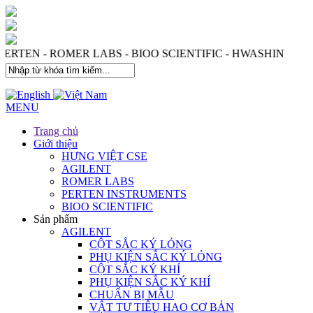
 PERTEN - ROMER LABS - BIOO SCIENTIFIC - HWASHIN
MENU
Trang chủ
Giới thiệu
HƯNG VIỆT CSE
AGILENT
ROMER LABS
PERTEN INSTRUMENTS
BIOO SCIENTIFIC
Sản phẩm
AGILENT
CỘT SẮC KÝ LỎNG
PHỤ KIỆN SẮC KÝ LỎNG
CỘT SẮC KÝ KHÍ
PHỤ KIỆN SẮC KÝ KHÍ
CHUẨN BỊ MẪU
VẬT TƯ TIÊU HAO CƠ BẢN