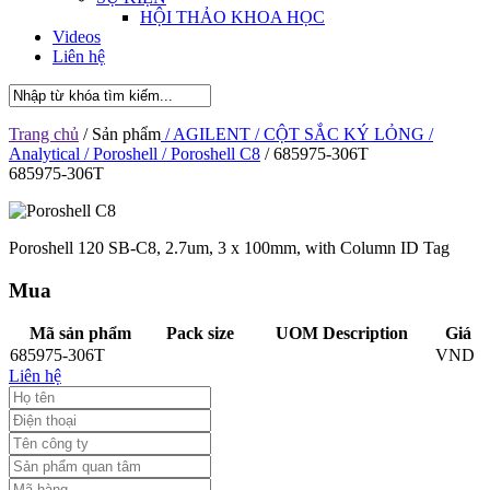
HỘI THẢO KHOA HỌC
Videos
Liên hệ
Trang chủ
/ Sản phẩm
/ AGILENT
/ CỘT SẮC KÝ LỎNG
/
Analytical
/ Poroshell
/ Poroshell C8
/ 685975-306T
685975-306T
Poroshell 120 SB-C8, 2.7um, 3 x 100mm, with Column ID Tag
Mua
Mã sản phẩm
Pack size
UOM Description
Giá
685975-306T
VND
Liên hệ