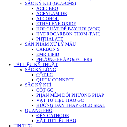
SẮC KÝ KHÍ (GC/GCMS)
ACID BÉO
ACRYLAMIDE
ALCOHOL
ETHYLENE OXIDE
HỢP CHẤT DỄ BAY HƠI (VOC)
HYDROCARBON THƠM (PAH)
PHTHALATE
SẢN PHẨM XỬ LÝ MẪU
CARBON S
EMR-LIPID
PHƯƠNG PHÁP QuEChERS
TÀI LIỆU KỸ THUẬT
SẮC KÝ LỎNG
CỘT LC
QUICK CONNECT
SẮC KÝ KHÍ
CỘT GC
PHẦN MỀM ĐỔI PHƯƠNG PHÁP
VẬT TƯ TIÊU HAO GC
HƯỚNG DẪN THAY GOLD SEAL
QUANG PHỔ
ĐÈN CATHODE
VẬT TƯ TIÊU HAO
TIN TỨC