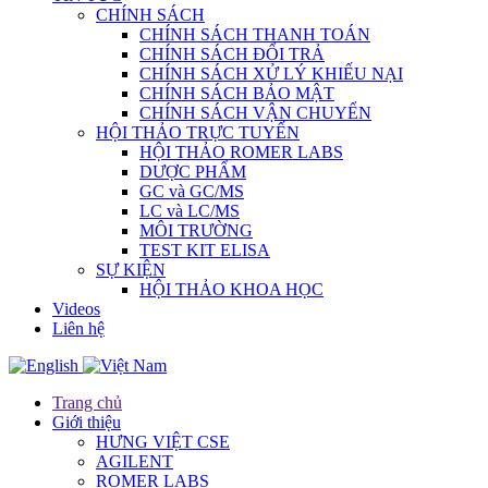
CHÍNH SÁCH
CHÍNH SÁCH THANH TOÁN
CHÍNH SÁCH ĐỔI TRẢ
CHÍNH SÁCH XỬ LÝ KHIẾU NẠI
CHÍNH SÁCH BẢO MẬT
CHÍNH SÁCH VẬN CHUYỂN
HỘI THẢO TRỰC TUYẾN
HỘI THẢO ROMER LABS
DƯỢC PHẨM
GC và GC/MS
LC và LC/MS
MÔI TRƯỜNG
TEST KIT ELISA
SỰ KIỆN
HỘI THẢO KHOA HỌC
Videos
Liên hệ
Trang chủ
Giới thiệu
HƯNG VIỆT CSE
AGILENT
ROMER LABS