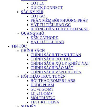
CỘT LC
QUICK CONNECT
SẮC KÝ KHÍ
CỘT GC
PHẦN MỀM ĐỔI PHƯƠNG PHÁP
VẬT TƯ TIÊU HAO GC
HƯỚNG DẪN THAY GOLD SEAL
QUANG PHỔ
ĐÈN CATHODE
VẬT TƯ TIÊU HAO
TIN TỨC
CHÍNH SÁCH
CHÍNH SÁCH THANH TOÁN
CHÍNH SÁCH ĐỔI TRẢ
CHÍNH SÁCH XỬ LÝ KHIẾU NẠI
CHÍNH SÁCH BẢO MẬT
CHÍNH SÁCH VẬN CHUYỂN
HỘI THẢO TRỰC TUYẾN
HỘI THẢO ROMER LABS
DƯỢC PHẨM
GC và GC/MS
LC và LC/MS
MÔI TRƯỜNG
TEST KIT ELISA
SỰ KIỆN