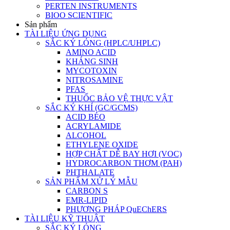
PERTEN INSTRUMENTS
BIOO SCIENTIFIC
Sản phẩm
TÀI LIỆU ỨNG DỤNG
SẮC KÝ LỎNG (HPLC/UHPLC)
AMINO ACID
KHÁNG SINH
MYCOTOXIN
NITROSAMINE
PFAS
THUỐC BẢO VỆ THỰC VẬT
SẮC KÝ KHÍ (GC/GCMS)
ACID BÉO
ACRYLAMIDE
ALCOHOL
ETHYLENE OXIDE
HỢP CHẤT DỄ BAY HƠI (VOC)
HYDROCARBON THƠM (PAH)
PHTHALATE
SẢN PHẨM XỬ LÝ MẪU
CARBON S
EMR-LIPID
PHƯƠNG PHÁP QuEChERS
TÀI LIỆU KỸ THUẬT
SẮC KÝ LỎNG