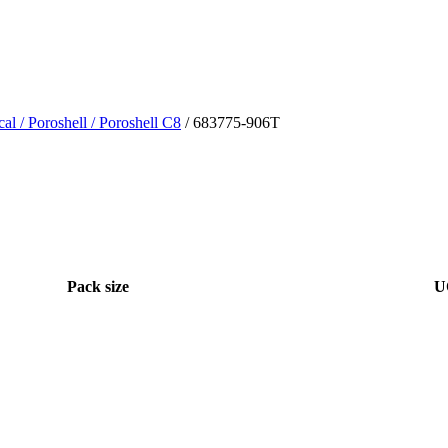
cal
/ Poroshell
/ Poroshell C8
/ 683775-906T
Pack size
U