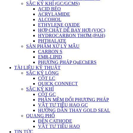
SẮC KÝ KHÍ (GC/GCMS)
ACID BÉO
ACRYLAMIDE
ALCOHOL
ETHYLENE OXIDE
HỢP CHẤT DỄ BAY HƠI (VOC)
HYDROCARBON THƠM (PAH)
PHTHALATE
SẢN PHẨM XỬ LÝ MẪU
CARBON S
EMR-LIPID
PHƯƠNG PHÁP QuEChERS
TÀI LIỆU KỸ THUẬT
SẮC KÝ LỎNG
CỘT LC
QUICK CONNECT
SẮC KÝ KHÍ
CỘT GC
PHẦN MỀM ĐỔI PHƯƠNG PHÁP
VẬT TƯ TIÊU HAO GC
HƯỚNG DẪN THAY GOLD SEAL
QUANG PHỔ
ĐÈN CATHODE
VẬT TƯ TIÊU HAO
TIN TỨC