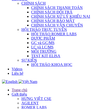
CHÍNH SÁCH
CHÍNH SÁCH THANH TOÁN
CHÍNH SÁCH ĐỔI TRẢ
CHÍNH SÁCH XỬ LÝ KHIẾU NẠI
CHÍNH SÁCH BẢO MẬT
CHÍNH SÁCH VẬN CHUYỂN
HỘI THẢO TRỰC TUYẾN
HỘI THẢO ROMER LABS
DƯỢC PHẨM
GC và GC/MS
LC và LC/MS
MÔI TRƯỜNG
TEST KIT ELISA
SỰ KIỆN
HỘI THẢO KHOA HỌC
Videos
Liên hệ
Trang chủ
Giới thiệu
HƯNG VIỆT CSE
AGILENT
ROMER LABS