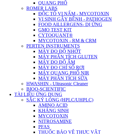
QUANG PHỔ
ROMER LABS
ĐỘC TỐ VI NẤM - MYCOTOXIN
VI SINH GÂY BỆNH - PATHOGEN
FOOD AlLLERGENS- DỊ ỨNG
GMO TEST KIT
CYTOQUANT®
MYCOTOXIN - RM & CRM
PERTEN INSTRUMENTS
MÁY ĐO ĐỘ NHỚT
MÁY PHÂN TÍCH GLUTEN
MÁY ĐO ĐỘ ẨM
MÁY ĐO CHỈ SỐ RƠI
MÁY QUANG PHỔ NIR
MÁY PHÂN TÍCH SỮA
HWASHIN - Ultrasonic Cleaner
BIOO-SCIENTIFIC
TÀI LIỆU ỨNG DỤNG
SẮC KÝ LỎNG (HPLC/UHPLC)
AMINO ACID
KHÁNG SINH
MYCOTOXIN
NITROSAMINE
PFAS
THUỐC BẢO VỆ THỰC VẬT