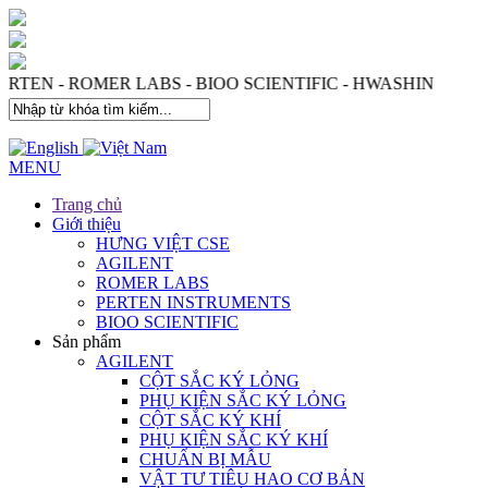
S - PERTEN - ROMER LABS - BIOO SCIENTIFIC - HWASHI
MENU
Trang chủ
Giới thiệu
HƯNG VIỆT CSE
AGILENT
ROMER LABS
PERTEN INSTRUMENTS
BIOO SCIENTIFIC
Sản phẩm
AGILENT
CỘT SẮC KÝ LỎNG
PHỤ KIỆN SẮC KÝ LỎNG
CỘT SẮC KÝ KHÍ
PHỤ KIỆN SẮC KÝ KHÍ
CHUẨN BỊ MẪU
VẬT TƯ TIÊU HAO CƠ BẢN