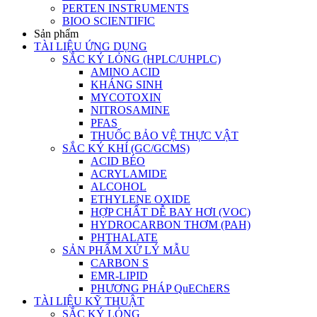
PERTEN INSTRUMENTS
BIOO SCIENTIFIC
Sản phẩm
TÀI LIỆU ỨNG DỤNG
SẮC KÝ LỎNG (HPLC/UHPLC)
AMINO ACID
KHÁNG SINH
MYCOTOXIN
NITROSAMINE
PFAS
THUỐC BẢO VỆ THỰC VẬT
SẮC KÝ KHÍ (GC/GCMS)
ACID BÉO
ACRYLAMIDE
ALCOHOL
ETHYLENE OXIDE
HỢP CHẤT DỄ BAY HƠI (VOC)
HYDROCARBON THƠM (PAH)
PHTHALATE
SẢN PHẨM XỬ LÝ MẪU
CARBON S
EMR-LIPID
PHƯƠNG PHÁP QuEChERS
TÀI LIỆU KỸ THUẬT
SẮC KÝ LỎNG