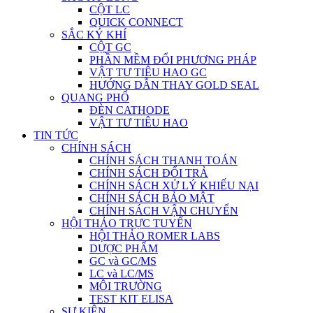
CỘT LC
QUICK CONNECT
SẮC KÝ KHÍ
CỘT GC
PHẦN MỀM ĐỔI PHƯƠNG PHÁP
VẬT TƯ TIÊU HAO GC
HƯỚNG DẪN THAY GOLD SEAL
QUANG PHỔ
ĐÈN CATHODE
VẬT TƯ TIÊU HAO
TIN TỨC
CHÍNH SÁCH
CHÍNH SÁCH THANH TOÁN
CHÍNH SÁCH ĐỔI TRẢ
CHÍNH SÁCH XỬ LÝ KHIẾU NẠI
CHÍNH SÁCH BẢO MẬT
CHÍNH SÁCH VẬN CHUYỂN
HỘI THẢO TRỰC TUYẾN
HỘI THẢO ROMER LABS
DƯỢC PHẨM
GC và GC/MS
LC và LC/MS
MÔI TRƯỜNG
TEST KIT ELISA
SỰ KIỆN