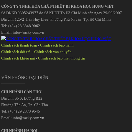
CÔNG TY TNHH HÓA CHẤT-THIẾT BỊ KHOA HỌC HƯNG VIỆT
Số ĐKKD 0305243977 do Sở KHĐT Tp.Hồ Chí Minh cấp ngày 29/09/2007
Đia chỉ: 125/2 Trần Huy Liệu‚ Phường Phú Nhuận‚ Tp. Hồ Chí Minh
Tel: (+84) 28 3848 9062
Email: info@sacky.com.vn
Chính sách thanh toán
-
Chính sách bảo hành
Chính sách đổi trả
-
Chính sách vận chuyển
Chính sách khiếu nại
-
Chính sách bảo mật thông tin
VĂN PHÒNG ĐẠI DIỆN
CHI NHÁNH CẦN THƠ
Địa chỉ: Số 6‚ Đường B22
Phường Tân An‚ Tp. Cần Thơ
Tel: (+84) 29 2373 9545
Email: info@sacky.com.vn
CHI NHÁNH HÀ NỘI