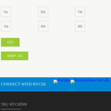
GỬI
NHẬP LẠI
CONNECT WITH HVCSE
TRỤ SỞ CHÍNH