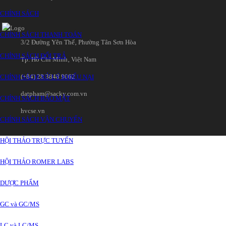
CHÍNH SÁCH
CHÍNH SÁCH THANH TOÁN
3/2 Đường Yên Thế‚ Phường Tân Sơn Hòa
CHÍNH SÁCH ĐỔI TRẢ
Tp. Hồ Chí Minh‚ Việt Nam
(+84) 28 3848 9062
CHÍNH SÁCH XỬ LÝ KHIẾU NẠI
datpham@sacky.com.vn
CHÍNH SÁCH BẢO MẬT
hvcse.vn
CHÍNH SÁCH VẬN CHUYỂN
HỘI THẢO TRỰC TUYẾN
HỘI THẢO ROMER LABS
DƯỢC PHẨM
GC và GC/MS
LC và LC/MS