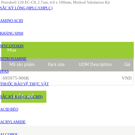
Poroshell 120 EC-C8, 2.7um, 4.6 x 100mm, Method Validation Kit
SẮC KÝ LỎNG (HPLC/UHPLC)
AMINO ACID
KHÁNG SINH
MYCOTOXIN
Mua
NITROSAMINE
Mã sản phẩm
Pack size
UOM Description
Giá
PFAS
695975-906K
VND
THUỐC BẢO VỆ THỰC VẬT
LIÊN HỆ
SẮC KÝ KHÍ (GC/GCMS)
ACID BÉO
ACRYLAMIDE
ALCOHOL