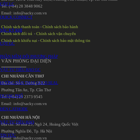
CỘT LC
Tel: (+84) 28 3848 9062
Email: info@sacky.com.vn
QUICK CONNECT
Chính sách thanh toán
-
Chính sách bảo hành
SẮC KÝ KHÍ
Chính sách đổi trả
-
Chính sách vận chuyển
Chính sách khiếu nại
-
Chính sách bảo mật thông tin
CỘT GC
PHẦN MỀM ĐỔI PHƯƠNG PHÁP
VĂN PHÒNG ĐẠI DIỆN
VẬT TƯ TIÊU HAO GC
CHI NHÁNH CẦN THƠ
HƯỚNG DẪN THAY GOLD SEAL
Địa chỉ: Số 6‚ Đường B22
Phường Tân An‚ Tp. Cần Thơ
QUANG PHỔ
Tel: (+84) 29 2373 9545
Email: info@sacky.com.vn
ĐÈN CATHODE
CHI NHÁNH HÀ NỘI
VẬT TƯ TIÊU HAO
Địa chỉ: Số nhà 25‚ Ngõ 24‚ Hoàng Quốc Việt
Phường Nghĩa Đô‚ Tp. Hà Nội
TIN TỨC
Email: info@sacky.com.vn