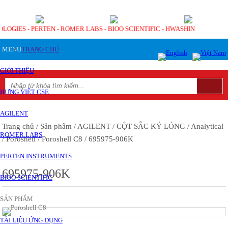
OLOGIES - PERTEN - ROMER LABS - BIOO SCIENTIFIC - HWASHIN
MENU
TRANG CHỦ
GIỚI THIỆU
HƯNG VIỆT CSE
AGILENT
Trang chủ
/ Sản phẩm
/ AGILENT
/ CỘT SẮC KÝ LỎNG
/ Analytical
ROMER LABS
/ Poroshell
/ Poroshell C8
/ 695975-906K
PERTEN INSTRUMENTS
695975-906K
BIOO SCIENTIFIC
SẢN PHẨM
TÀI LIỆU ỨNG DỤNG