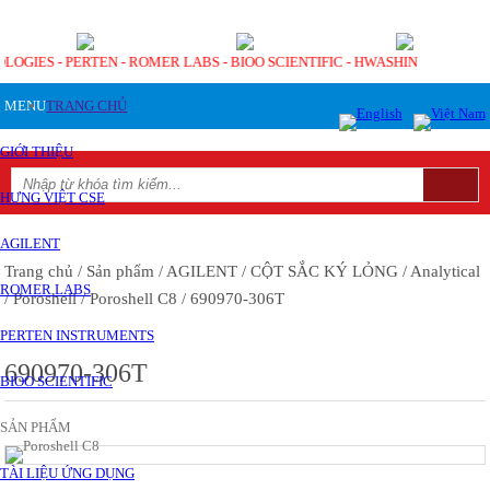
OLOGIES - PERTEN - ROMER LABS - BIOO SCIENTIFIC - HWASHIN
MENU
TRANG CHỦ
GIỚI THIỆU
HƯNG VIỆT CSE
AGILENT
Trang chủ
/ Sản phẩm
/ AGILENT
/ CỘT SẮC KÝ LỎNG
/ Analytical
ROMER LABS
/ Poroshell
/ Poroshell C8
/ 690970-306T
PERTEN INSTRUMENTS
690970-306T
BIOO SCIENTIFIC
SẢN PHẨM
TÀI LIỆU ỨNG DỤNG