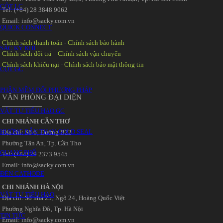
CỘT LC
Tel: (+84) 28 3848 9062
Email: info@sacky.com.vn
QUICK CONNECT
Chính sách thanh toán
-
Chính sách bảo hành
SẮC KÝ KHÍ
Chính sách đổi trả
-
Chính sách vận chuyển
Chính sách khiếu nại
-
Chính sách bảo mật thông tin
CỘT GC
PHẦN MỀM ĐỔI PHƯƠNG PHÁP
VĂN PHÒNG ĐẠI DIỆN
VẬT TƯ TIÊU HAO GC
CHI NHÁNH CẦN THƠ
HƯỚNG DẪN THAY GOLD SEAL
Địa chỉ: Số 6‚ Đường B22
Phường Tân An‚ Tp. Cần Thơ
QUANG PHỔ
Tel: (+84) 29 2373 9545
Email: info@sacky.com.vn
ĐÈN CATHODE
CHI NHÁNH HÀ NỘI
VẬT TƯ TIÊU HAO
Địa chỉ: Số nhà 25‚ Ngõ 24‚ Hoàng Quốc Việt
Phường Nghĩa Đô‚ Tp. Hà Nội
TIN TỨC
Email: info@sacky.com.vn