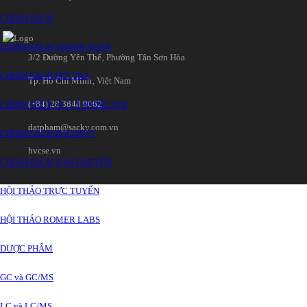
CHÍNH SÁCH
CHÍNH SÁCH THANH TOÁN
3/2 Đường Yên Thế‚ Phường Tân Sơn Hòa
CHÍNH SÁCH ĐỔI TRẢ
Tp. Hồ Chí Minh‚ Việt Nam
(+84) 28 3848 9062
CHÍNH SÁCH XỬ LÝ KHIẾU NẠI
datpham@sacky.com.vn
CHÍNH SÁCH BẢO MẬT
hvcse.vn
CHÍNH SÁCH VẬN CHUYỂN
HỘI THẢO TRỰC TUYẾN
HỘI THẢO ROMER LABS
DƯỢC PHẨM
GC và GC/MS
LC và LC/MS