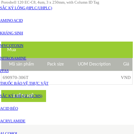
Poroshell 120 EC-C8, 4um, 3 x 250mm, with Column ID Tag
SẮC KÝ LỎNG (HPLC/UHPLC)
AMINO ACID
KHÁNG SINH
MYCOTOXIN
Mua
NITROSAMINE
Mã sản phẩm
Pack size
UOM Description
Giá
PFAS
690970-306T
VND
THUỐC BẢO VỆ THỰC VẬT
LIÊN HỆ
SẮC KÝ KHÍ (GC/GCMS)
ACID BÉO
ACRYLAMIDE
ALCOHOL