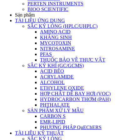
PERTEN INSTRUMENTS
BIOO SCIENTIFIC
Sản phẩm
TÀI LIỆU ỨNG DỤNG
SẮC KÝ LỎNG (HPLC/UHPLC)
AMINO ACID
KHÁNG SINH
MYCOTOXIN
NITROSAMINE
PFAS
THUỐC BẢO VỆ THỰC VẬT
SẮC KÝ KHÍ (GC/GCMS)
ACID BÉO
ACRYLAMIDE
ALCOHOL
ETHYLENE OXIDE
HỢP CHẤT DỄ BAY HƠI (VOC)
HYDROCARBON THƠM (PAH)
PHTHALATE
SẢN PHẨM XỬ LÝ MẪU
CARBON S
EMR-LIPID
PHƯƠNG PHÁP QuEChERS
TÀI LIỆU KỸ THUẬT
SẮC KÝ LỎNG