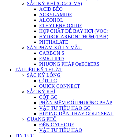
SẮC KÝ KHÍ (GC/GCMS)
ACID BÉO
ACRYLAMIDE
ALCOHOL
ETHYLENE OXIDE
HỢP CHẤT DỄ BAY HƠI (VOC)
HYDROCARBON THƠM (PAH)
PHTHALATE
SẢN PHẨM XỬ LÝ MẪU
CARBON S
EMR-LIPID
PHƯƠNG PHÁP QuEChERS
TÀI LIỆU KỸ THUẬT
SẮC KÝ LỎNG
CỘT LC
QUICK CONNECT
SẮC KÝ KHÍ
CỘT GC
PHẦN MỀM ĐỔI PHƯƠNG PHÁP
VẬT TƯ TIÊU HAO GC
HƯỚNG DẪN THAY GOLD SEAL
QUANG PHỔ
ĐÈN CATHODE
VẬT TƯ TIÊU HAO
TIN TỨC