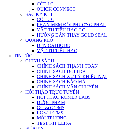
CỘT LC
QUICK CONNECT
SẮC KÝ KHÍ
CỘT GC
PHẦN MỀM ĐỔI PHƯƠNG PHÁP
VẬT TƯ TIÊU HAO GC
HƯỚNG DẪN THAY GOLD SEAL
QUANG PHỔ
ĐÈN CATHODE
VẬT TƯ TIÊU HAO
TIN TỨC
CHÍNH SÁCH
CHÍNH SÁCH THANH TOÁN
CHÍNH SÁCH ĐỔI TRẢ
CHÍNH SÁCH XỬ LÝ KHIẾU NẠI
CHÍNH SÁCH BẢO MẬT
CHÍNH SÁCH VẬN CHUYỂN
HỘI THẢO TRỰC TUYẾN
HỘI THẢO ROMER LABS
DƯỢC PHẨM
GC và GC/MS
LC và LC/MS
MÔI TRƯỜNG
TEST KIT ELISA
SỰ KIỆN