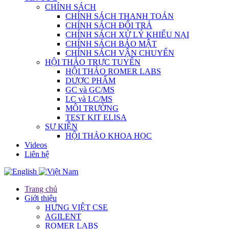
CHÍNH SÁCH
CHÍNH SÁCH THANH TOÁN
CHÍNH SÁCH ĐỔI TRẢ
CHÍNH SÁCH XỬ LÝ KHIẾU NẠI
CHÍNH SÁCH BẢO MẬT
CHÍNH SÁCH VẬN CHUYỂN
HỘI THẢO TRỰC TUYẾN
HỘI THẢO ROMER LABS
DƯỢC PHẨM
GC và GC/MS
LC và LC/MS
MÔI TRƯỜNG
TEST KIT ELISA
SỰ KIỆN
HỘI THẢO KHOA HỌC
Videos
Liên hệ
Trang chủ
Giới thiệu
HƯNG VIỆT CSE
AGILENT
ROMER LABS