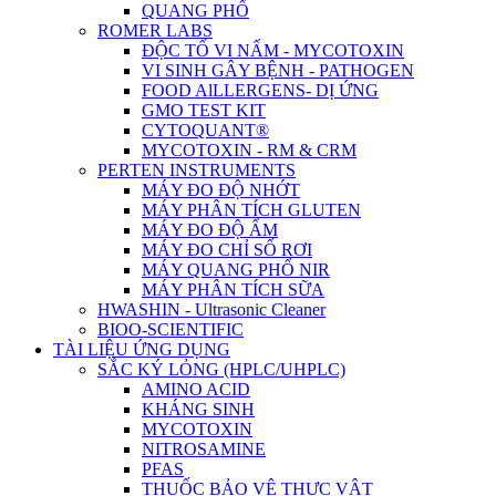
QUANG PHỔ
ROMER LABS
ĐỘC TỐ VI NẤM - MYCOTOXIN
VI SINH GÂY BỆNH - PATHOGEN
FOOD AlLLERGENS- DỊ ỨNG
GMO TEST KIT
CYTOQUANT®
MYCOTOXIN - RM & CRM
PERTEN INSTRUMENTS
MÁY ĐO ĐỘ NHỚT
MÁY PHÂN TÍCH GLUTEN
MÁY ĐO ĐỘ ẨM
MÁY ĐO CHỈ SỐ RƠI
MÁY QUANG PHỔ NIR
MÁY PHÂN TÍCH SỮA
HWASHIN - Ultrasonic Cleaner
BIOO-SCIENTIFIC
TÀI LIỆU ỨNG DỤNG
SẮC KÝ LỎNG (HPLC/UHPLC)
AMINO ACID
KHÁNG SINH
MYCOTOXIN
NITROSAMINE
PFAS
THUỐC BẢO VỆ THỰC VẬT