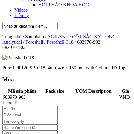
HỘI THẢO KHOA HỌC
Videos
Liên hệ
Trang chủ
/ Sản phẩm
/ AGILENT
/ CỘT SẮC KÝ LỎNG
/
Analytical
/ Poroshell
/ Poroshell C18
/ 683970-902
683970-902
Poroshell 120 SB-C18, 4um, 4.6 x 150mm, with Column ID Tag
Mua
Mã sản phẩm
Pack size
UOM Description
Giá
683970-902
VND
Liên hệ