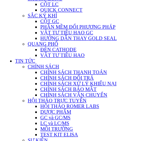
CỘT LC
QUICK CONNECT
SẮC KÝ KHÍ
CỘT GC
PHẦN MỀM ĐỔI PHƯƠNG PHÁP
VẬT TƯ TIÊU HAO GC
HƯỚNG DẪN THAY GOLD SEAL
QUANG PHỔ
ĐÈN CATHODE
VẬT TƯ TIÊU HAO
TIN TỨC
CHÍNH SÁCH
CHÍNH SÁCH THANH TOÁN
CHÍNH SÁCH ĐỔI TRẢ
CHÍNH SÁCH XỬ LÝ KHIẾU NẠI
CHÍNH SÁCH BẢO MẬT
CHÍNH SÁCH VẬN CHUYỂN
HỘI THẢO TRỰC TUYẾN
HỘI THẢO ROMER LABS
DƯỢC PHẨM
GC và GC/MS
LC và LC/MS
MÔI TRƯỜNG
TEST KIT ELISA
SỰ KIỆN