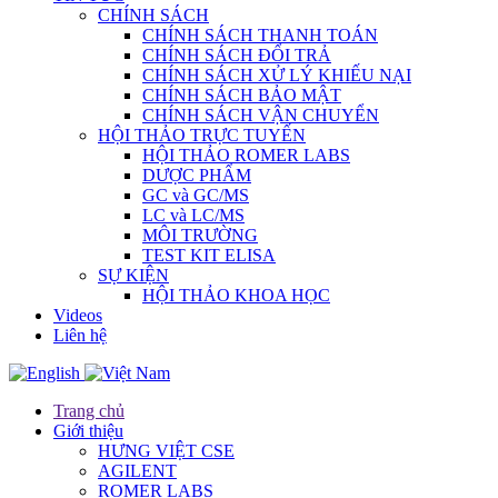
CHÍNH SÁCH
CHÍNH SÁCH THANH TOÁN
CHÍNH SÁCH ĐỔI TRẢ
CHÍNH SÁCH XỬ LÝ KHIẾU NẠI
CHÍNH SÁCH BẢO MẬT
CHÍNH SÁCH VẬN CHUYỂN
HỘI THẢO TRỰC TUYẾN
HỘI THẢO ROMER LABS
DƯỢC PHẨM
GC và GC/MS
LC và LC/MS
MÔI TRƯỜNG
TEST KIT ELISA
SỰ KIỆN
HỘI THẢO KHOA HỌC
Videos
Liên hệ
Trang chủ
Giới thiệu
HƯNG VIỆT CSE
AGILENT
ROMER LABS