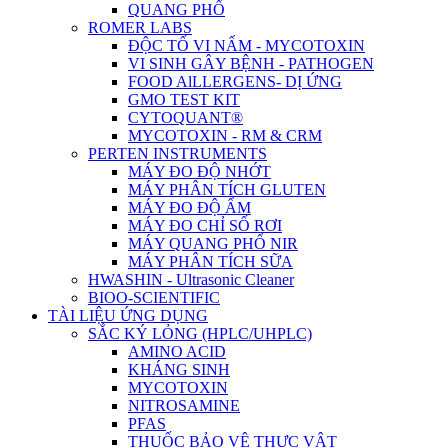
QUANG PHỔ
ROMER LABS
ĐỘC TỐ VI NẤM - MYCOTOXIN
VI SINH GÂY BỆNH - PATHOGEN
FOOD AlLLERGENS- DỊ ỨNG
GMO TEST KIT
CYTOQUANT®
MYCOTOXIN - RM & CRM
PERTEN INSTRUMENTS
MÁY ĐO ĐỘ NHỚT
MÁY PHÂN TÍCH GLUTEN
MÁY ĐO ĐỘ ẨM
MÁY ĐO CHỈ SỐ RƠI
MÁY QUANG PHỔ NIR
MÁY PHÂN TÍCH SỮA
HWASHIN - Ultrasonic Cleaner
BIOO-SCIENTIFIC
TÀI LIỆU ỨNG DỤNG
SẮC KÝ LỎNG (HPLC/UHPLC)
AMINO ACID
KHÁNG SINH
MYCOTOXIN
NITROSAMINE
PFAS
THUỐC BẢO VỆ THỰC VẬT