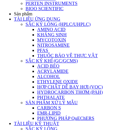
PERTEN INSTRUMENTS
BIOO SCIENTIFIC
Sản phẩm
TÀI LIỆU ỨNG DỤNG
SẮC KÝ LỎNG (HPLC/UHPLC)
AMINO ACID
KHÁNG SINH
MYCOTOXIN
NITROSAMINE
PFAS
THUỐC BẢO VỆ THỰC VẬT
SẮC KÝ KHÍ (GC/GCMS)
ACID BÉO
ACRYLAMIDE
ALCOHOL
ETHYLENE OXIDE
HỢP CHẤT DỄ BAY HƠI (VOC)
HYDROCARBON THƠM (PAH)
PHTHALATE
SẢN PHẨM XỬ LÝ MẪU
CARBON S
EMR-LIPID
PHƯƠNG PHÁP QuEChERS
TÀI LIỆU KỸ THUẬT
SẮC KÝ LỎNG