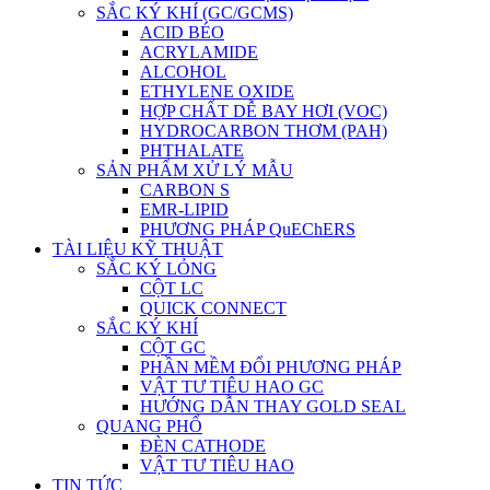
SẮC KÝ KHÍ (GC/GCMS)
ACID BÉO
ACRYLAMIDE
ALCOHOL
ETHYLENE OXIDE
HỢP CHẤT DỄ BAY HƠI (VOC)
HYDROCARBON THƠM (PAH)
PHTHALATE
SẢN PHẨM XỬ LÝ MẪU
CARBON S
EMR-LIPID
PHƯƠNG PHÁP QuEChERS
TÀI LIỆU KỸ THUẬT
SẮC KÝ LỎNG
CỘT LC
QUICK CONNECT
SẮC KÝ KHÍ
CỘT GC
PHẦN MỀM ĐỔI PHƯƠNG PHÁP
VẬT TƯ TIÊU HAO GC
HƯỚNG DẪN THAY GOLD SEAL
QUANG PHỔ
ĐÈN CATHODE
VẬT TƯ TIÊU HAO
TIN TỨC