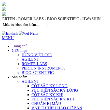
 PERTEN - ROMER LABS - BIOO SCIENTIFIC - HWASHIN
MENU
Trang chủ
Giới thiệu
HƯNG VIỆT CSE
AGILENT
ROMER LABS
PERTEN INSTRUMENTS
BIOO SCIENTIFIC
Sản phẩm
AGILENT
CỘT SẮC KÝ LỎNG
PHỤ KIỆN SẮC KÝ LỎNG
CỘT SẮC KÝ KHÍ
PHỤ KIỆN SẮC KÝ KHÍ
CHUẨN BỊ MẪU
VẬT TƯ TIÊU HAO CƠ BẢN