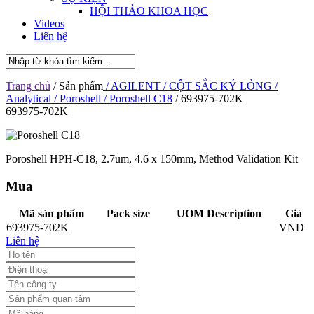
HỘI THẢO KHOA HỌC
Videos
Liên hệ
Trang chủ
/ Sản phẩm
/ AGILENT
/ CỘT SẮC KÝ LỎNG
/
Analytical
/ Poroshell
/ Poroshell C18
/ 693975-702K
693975-702K
Poroshell HPH-C18, 2.7um, 4.6 x 150mm, Method Validation Kit
Mua
Mã sản phẩm
Pack size
UOM Description
Giá
693975-702K
VND
Liên hệ