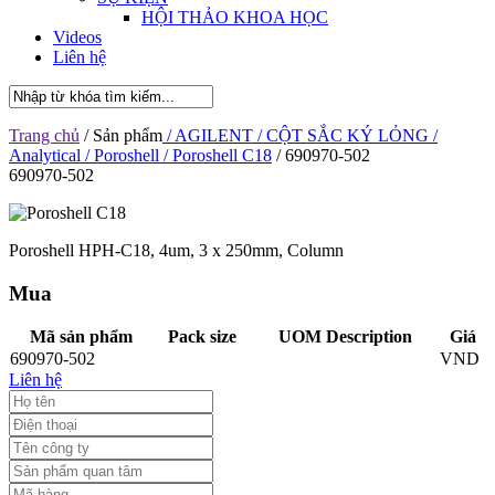
HỘI THẢO KHOA HỌC
Videos
Liên hệ
Trang chủ
/ Sản phẩm
/ AGILENT
/ CỘT SẮC KÝ LỎNG
/
Analytical
/ Poroshell
/ Poroshell C18
/ 690970-502
690970-502
Poroshell HPH-C18, 4um, 3 x 250mm, Column
Mua
Mã sản phẩm
Pack size
UOM Description
Giá
690970-502
VND
Liên hệ