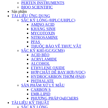
PERTEN INSTRUMENTS
BIOO SCIENTIFIC
Sản phẩm
TÀI LIỆU ỨNG DỤNG
SẮC KÝ LỎNG (HPLC/UHPLC)
AMINO ACID
KHÁNG SINH
MYCOTOXIN
NITROSAMINE
PFAS
THUỐC BẢO VỆ THỰC VẬT
SẮC KÝ KHÍ (GC/GCMS)
ACID BÉO
ACRYLAMIDE
ALCOHOL
ETHYLENE OXIDE
HỢP CHẤT DỄ BAY HƠI (VOC)
HYDROCARBON THƠM (PAH)
PHTHALATE
SẢN PHẨM XỬ LÝ MẪU
CARBON S
EMR-LIPID
PHƯƠNG PHÁP QuEChERS
TÀI LIỆU KỸ THUẬT
SẮC KÝ LỎNG