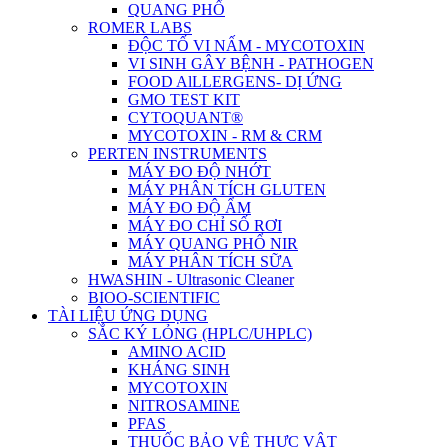
QUANG PHỔ
ROMER LABS
ĐỘC TỐ VI NẤM - MYCOTOXIN
VI SINH GÂY BỆNH - PATHOGEN
FOOD AlLLERGENS- DỊ ỨNG
GMO TEST KIT
CYTOQUANT®
MYCOTOXIN - RM & CRM
PERTEN INSTRUMENTS
MÁY ĐO ĐỘ NHỚT
MÁY PHÂN TÍCH GLUTEN
MÁY ĐO ĐỘ ẨM
MÁY ĐO CHỈ SỐ RƠI
MÁY QUANG PHỔ NIR
MÁY PHÂN TÍCH SỮA
HWASHIN - Ultrasonic Cleaner
BIOO-SCIENTIFIC
TÀI LIỆU ỨNG DỤNG
SẮC KÝ LỎNG (HPLC/UHPLC)
AMINO ACID
KHÁNG SINH
MYCOTOXIN
NITROSAMINE
PFAS
THUỐC BẢO VỆ THỰC VẬT