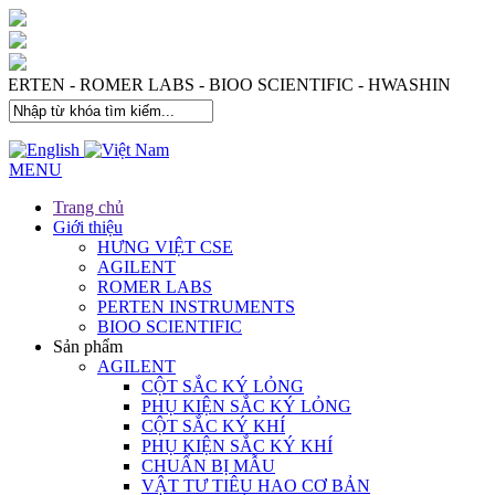
 PERTEN - ROMER LABS - BIOO SCIENTIFIC - HWASHIN
MENU
Trang chủ
Giới thiệu
HƯNG VIỆT CSE
AGILENT
ROMER LABS
PERTEN INSTRUMENTS
BIOO SCIENTIFIC
Sản phẩm
AGILENT
CỘT SẮC KÝ LỎNG
PHỤ KIỆN SẮC KÝ LỎNG
CỘT SẮC KÝ KHÍ
PHỤ KIỆN SẮC KÝ KHÍ
CHUẨN BỊ MẪU
VẬT TƯ TIÊU HAO CƠ BẢN