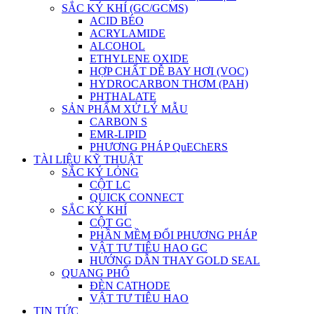
SẮC KÝ KHÍ (GC/GCMS)
ACID BÉO
ACRYLAMIDE
ALCOHOL
ETHYLENE OXIDE
HỢP CHẤT DỄ BAY HƠI (VOC)
HYDROCARBON THƠM (PAH)
PHTHALATE
SẢN PHẨM XỬ LÝ MẪU
CARBON S
EMR-LIPID
PHƯƠNG PHÁP QuEChERS
TÀI LIỆU KỸ THUẬT
SẮC KÝ LỎNG
CỘT LC
QUICK CONNECT
SẮC KÝ KHÍ
CỘT GC
PHẦN MỀM ĐỔI PHƯƠNG PHÁP
VẬT TƯ TIÊU HAO GC
HƯỚNG DẪN THAY GOLD SEAL
QUANG PHỔ
ĐÈN CATHODE
VẬT TƯ TIÊU HAO
TIN TỨC