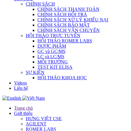
CHÍNH SÁCH
CHÍNH SÁCH THANH TOÁN
CHÍNH SÁCH ĐỔI TRẢ
CHÍNH SÁCH XỬ LÝ KHIẾU NẠI
CHÍNH SÁCH BẢO MẬT
CHÍNH SÁCH VẬN CHUYỂN
HỘI THẢO TRỰC TUYẾN
HỘI THẢO ROMER LABS
DƯỢC PHẨM
GC và GC/MS
LC và LC/MS
MÔI TRƯỜNG
TEST KIT ELISA
SỰ KIỆN
HỘI THẢO KHOA HỌC
Videos
Liên hệ
Trang chủ
Giới thiệu
HƯNG VIỆT CSE
AGILENT
ROMER LABS