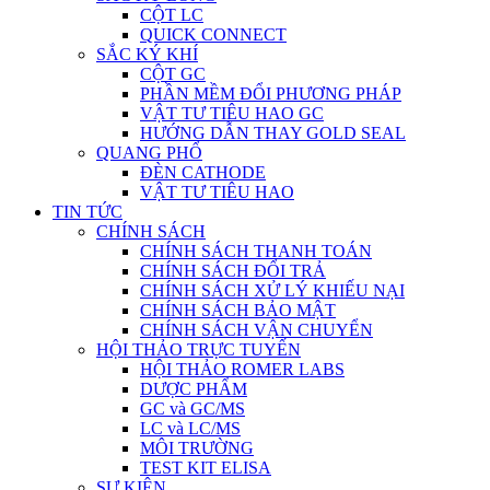
CỘT LC
QUICK CONNECT
SẮC KÝ KHÍ
CỘT GC
PHẦN MỀM ĐỔI PHƯƠNG PHÁP
VẬT TƯ TIÊU HAO GC
HƯỚNG DẪN THAY GOLD SEAL
QUANG PHỔ
ĐÈN CATHODE
VẬT TƯ TIÊU HAO
TIN TỨC
CHÍNH SÁCH
CHÍNH SÁCH THANH TOÁN
CHÍNH SÁCH ĐỔI TRẢ
CHÍNH SÁCH XỬ LÝ KHIẾU NẠI
CHÍNH SÁCH BẢO MẬT
CHÍNH SÁCH VẬN CHUYỂN
HỘI THẢO TRỰC TUYẾN
HỘI THẢO ROMER LABS
DƯỢC PHẨM
GC và GC/MS
LC và LC/MS
MÔI TRƯỜNG
TEST KIT ELISA
SỰ KIỆN