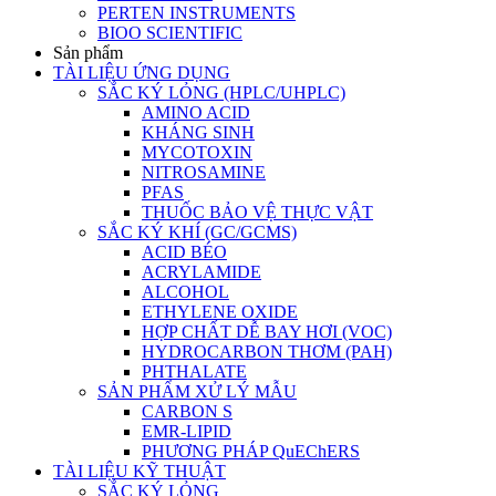
PERTEN INSTRUMENTS
BIOO SCIENTIFIC
Sản phẩm
TÀI LIỆU ỨNG DỤNG
SẮC KÝ LỎNG (HPLC/UHPLC)
AMINO ACID
KHÁNG SINH
MYCOTOXIN
NITROSAMINE
PFAS
THUỐC BẢO VỆ THỰC VẬT
SẮC KÝ KHÍ (GC/GCMS)
ACID BÉO
ACRYLAMIDE
ALCOHOL
ETHYLENE OXIDE
HỢP CHẤT DỄ BAY HƠI (VOC)
HYDROCARBON THƠM (PAH)
PHTHALATE
SẢN PHẨM XỬ LÝ MẪU
CARBON S
EMR-LIPID
PHƯƠNG PHÁP QuEChERS
TÀI LIỆU KỸ THUẬT
SẮC KÝ LỎNG