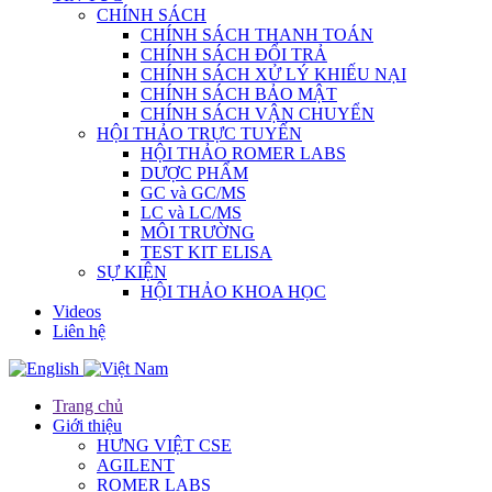
CHÍNH SÁCH
CHÍNH SÁCH THANH TOÁN
CHÍNH SÁCH ĐỔI TRẢ
CHÍNH SÁCH XỬ LÝ KHIẾU NẠI
CHÍNH SÁCH BẢO MẬT
CHÍNH SÁCH VẬN CHUYỂN
HỘI THẢO TRỰC TUYẾN
HỘI THẢO ROMER LABS
DƯỢC PHẨM
GC và GC/MS
LC và LC/MS
MÔI TRƯỜNG
TEST KIT ELISA
SỰ KIỆN
HỘI THẢO KHOA HỌC
Videos
Liên hệ
Trang chủ
Giới thiệu
HƯNG VIỆT CSE
AGILENT
ROMER LABS