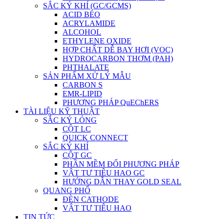
SẮC KÝ KHÍ (GC/GCMS)
ACID BÉO
ACRYLAMIDE
ALCOHOL
ETHYLENE OXIDE
HỢP CHẤT DỄ BAY HƠI (VOC)
HYDROCARBON THƠM (PAH)
PHTHALATE
SẢN PHẨM XỬ LÝ MẪU
CARBON S
EMR-LIPID
PHƯƠNG PHÁP QuEChERS
TÀI LIỆU KỸ THUẬT
SẮC KÝ LỎNG
CỘT LC
QUICK CONNECT
SẮC KÝ KHÍ
CỘT GC
PHẦN MỀM ĐỔI PHƯƠNG PHÁP
VẬT TƯ TIÊU HAO GC
HƯỚNG DẪN THAY GOLD SEAL
QUANG PHỔ
ĐÈN CATHODE
VẬT TƯ TIÊU HAO
TIN TỨC