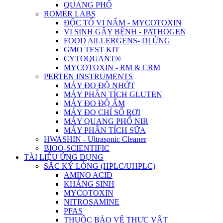
QUANG PHỔ
ROMER LABS
ĐỘC TỐ VI NẤM - MYCOTOXIN
VI SINH GÂY BỆNH - PATHOGEN
FOOD AlLLERGENS- DỊ ỨNG
GMO TEST KIT
CYTOQUANT®
MYCOTOXIN - RM & CRM
PERTEN INSTRUMENTS
MÁY ĐO ĐỘ NHỚT
MÁY PHÂN TÍCH GLUTEN
MÁY ĐO ĐỘ ẨM
MÁY ĐO CHỈ SỐ RƠI
MÁY QUANG PHỔ NIR
MÁY PHÂN TÍCH SỮA
HWASHIN - Ultrasonic Cleaner
BIOO-SCIENTIFIC
TÀI LIỆU ỨNG DỤNG
SẮC KÝ LỎNG (HPLC/UHPLC)
AMINO ACID
KHÁNG SINH
MYCOTOXIN
NITROSAMINE
PFAS
THUỐC BẢO VỆ THỰC VẬT