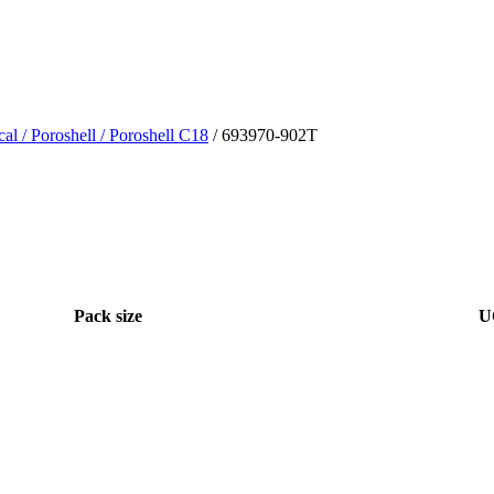
cal
/ Poroshell
/ Poroshell C18
/ 693970-902T
Pack size
U