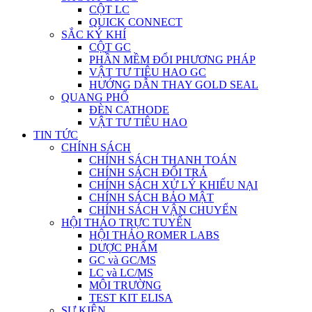
CỘT LC
QUICK CONNECT
SẮC KÝ KHÍ
CỘT GC
PHẦN MỀM ĐỔI PHƯƠNG PHÁP
VẬT TƯ TIÊU HAO GC
HƯỚNG DẪN THAY GOLD SEAL
QUANG PHỔ
ĐÈN CATHODE
VẬT TƯ TIÊU HAO
TIN TỨC
CHÍNH SÁCH
CHÍNH SÁCH THANH TOÁN
CHÍNH SÁCH ĐỔI TRẢ
CHÍNH SÁCH XỬ LÝ KHIẾU NẠI
CHÍNH SÁCH BẢO MẬT
CHÍNH SÁCH VẬN CHUYỂN
HỘI THẢO TRỰC TUYẾN
HỘI THẢO ROMER LABS
DƯỢC PHẨM
GC và GC/MS
LC và LC/MS
MÔI TRƯỜNG
TEST KIT ELISA
SỰ KIỆN