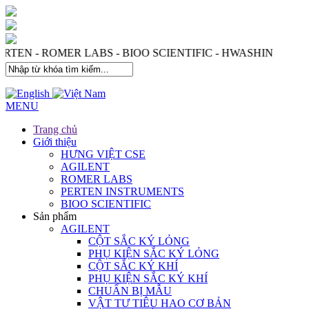
- PERTEN - ROMER LABS - BIOO SCIENTIFIC - HWASHIN
MENU
Trang chủ
Giới thiệu
HƯNG VIỆT CSE
AGILENT
ROMER LABS
PERTEN INSTRUMENTS
BIOO SCIENTIFIC
Sản phẩm
AGILENT
CỘT SẮC KÝ LỎNG
PHỤ KIỆN SẮC KÝ LỎNG
CỘT SẮC KÝ KHÍ
PHỤ KIỆN SẮC KÝ KHÍ
CHUẨN BỊ MẪU
VẬT TƯ TIÊU HAO CƠ BẢN