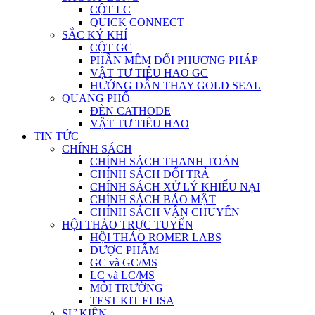
CỘT LC
QUICK CONNECT
SẮC KÝ KHÍ
CỘT GC
PHẦN MỀM ĐỔI PHƯƠNG PHÁP
VẬT TƯ TIÊU HAO GC
HƯỚNG DẪN THAY GOLD SEAL
QUANG PHỔ
ĐÈN CATHODE
VẬT TƯ TIÊU HAO
TIN TỨC
CHÍNH SÁCH
CHÍNH SÁCH THANH TOÁN
CHÍNH SÁCH ĐỔI TRẢ
CHÍNH SÁCH XỬ LÝ KHIẾU NẠI
CHÍNH SÁCH BẢO MẬT
CHÍNH SÁCH VẬN CHUYỂN
HỘI THẢO TRỰC TUYẾN
HỘI THẢO ROMER LABS
DƯỢC PHẨM
GC và GC/MS
LC và LC/MS
MÔI TRƯỜNG
TEST KIT ELISA
SỰ KIỆN