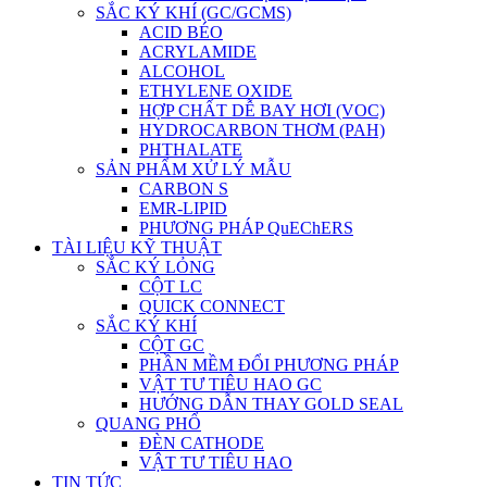
SẮC KÝ KHÍ (GC/GCMS)
ACID BÉO
ACRYLAMIDE
ALCOHOL
ETHYLENE OXIDE
HỢP CHẤT DỄ BAY HƠI (VOC)
HYDROCARBON THƠM (PAH)
PHTHALATE
SẢN PHẨM XỬ LÝ MẪU
CARBON S
EMR-LIPID
PHƯƠNG PHÁP QuEChERS
TÀI LIỆU KỸ THUẬT
SẮC KÝ LỎNG
CỘT LC
QUICK CONNECT
SẮC KÝ KHÍ
CỘT GC
PHẦN MỀM ĐỔI PHƯƠNG PHÁP
VẬT TƯ TIÊU HAO GC
HƯỚNG DẪN THAY GOLD SEAL
QUANG PHỔ
ĐÈN CATHODE
VẬT TƯ TIÊU HAO
TIN TỨC