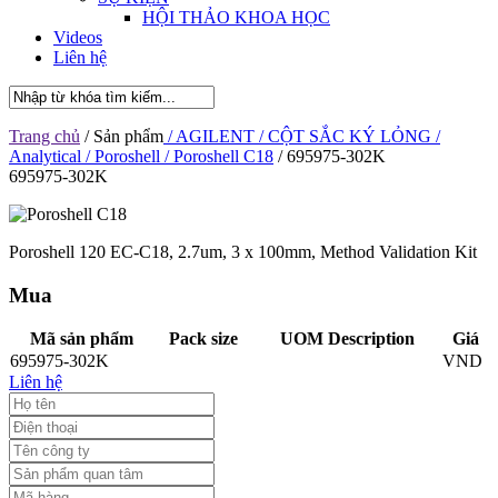
HỘI THẢO KHOA HỌC
Videos
Liên hệ
Trang chủ
/ Sản phẩm
/ AGILENT
/ CỘT SẮC KÝ LỎNG
/
Analytical
/ Poroshell
/ Poroshell C18
/ 695975-302K
695975-302K
Poroshell 120 EC-C18, 2.7um, 3 x 100mm, Method Validation Kit
Mua
Mã sản phẩm
Pack size
UOM Description
Giá
695975-302K
VND
Liên hệ