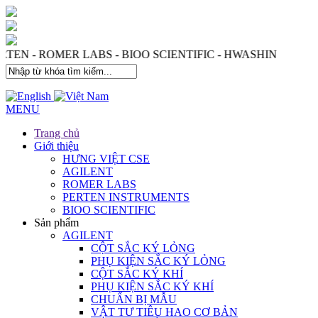
ERTEN - ROMER LABS - BIOO SCIENTIFIC - HWASHIN
MENU
Trang chủ
Giới thiệu
HƯNG VIỆT CSE
AGILENT
ROMER LABS
PERTEN INSTRUMENTS
BIOO SCIENTIFIC
Sản phẩm
AGILENT
CỘT SẮC KÝ LỎNG
PHỤ KIỆN SẮC KÝ LỎNG
CỘT SẮC KÝ KHÍ
PHỤ KIỆN SẮC KÝ KHÍ
CHUẨN BỊ MẪU
VẬT TƯ TIÊU HAO CƠ BẢN