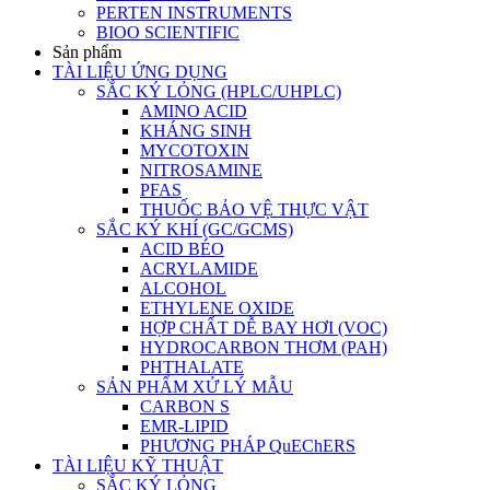
PERTEN INSTRUMENTS
BIOO SCIENTIFIC
Sản phẩm
TÀI LIỆU ỨNG DỤNG
SẮC KÝ LỎNG (HPLC/UHPLC)
AMINO ACID
KHÁNG SINH
MYCOTOXIN
NITROSAMINE
PFAS
THUỐC BẢO VỆ THỰC VẬT
SẮC KÝ KHÍ (GC/GCMS)
ACID BÉO
ACRYLAMIDE
ALCOHOL
ETHYLENE OXIDE
HỢP CHẤT DỄ BAY HƠI (VOC)
HYDROCARBON THƠM (PAH)
PHTHALATE
SẢN PHẨM XỬ LÝ MẪU
CARBON S
EMR-LIPID
PHƯƠNG PHÁP QuEChERS
TÀI LIỆU KỸ THUẬT
SẮC KÝ LỎNG