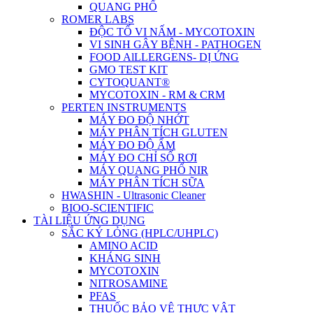
QUANG PHỔ
ROMER LABS
ĐỘC TỐ VI NẤM - MYCOTOXIN
VI SINH GÂY BỆNH - PATHOGEN
FOOD AlLLERGENS- DỊ ỨNG
GMO TEST KIT
CYTOQUANT®
MYCOTOXIN - RM & CRM
PERTEN INSTRUMENTS
MÁY ĐO ĐỘ NHỚT
MÁY PHÂN TÍCH GLUTEN
MÁY ĐO ĐỘ ẨM
MÁY ĐO CHỈ SỐ RƠI
MÁY QUANG PHỔ NIR
MÁY PHÂN TÍCH SỮA
HWASHIN - Ultrasonic Cleaner
BIOO-SCIENTIFIC
TÀI LIỆU ỨNG DỤNG
SẮC KÝ LỎNG (HPLC/UHPLC)
AMINO ACID
KHÁNG SINH
MYCOTOXIN
NITROSAMINE
PFAS
THUỐC BẢO VỆ THỰC VẬT