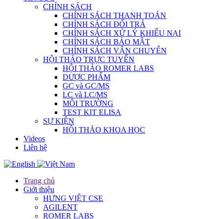
CHÍNH SÁCH
CHÍNH SÁCH THANH TOÁN
CHÍNH SÁCH ĐỔI TRẢ
CHÍNH SÁCH XỬ LÝ KHIẾU NẠI
CHÍNH SÁCH BẢO MẬT
CHÍNH SÁCH VẬN CHUYỂN
HỘI THẢO TRỰC TUYẾN
HỘI THẢO ROMER LABS
DƯỢC PHẨM
GC và GC/MS
LC và LC/MS
MÔI TRƯỜNG
TEST KIT ELISA
SỰ KIỆN
HỘI THẢO KHOA HỌC
Videos
Liên hệ
Trang chủ
Giới thiệu
HƯNG VIỆT CSE
AGILENT
ROMER LABS