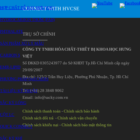
HỢP CHẤT DỄ BAY HƠI (VOC)
CONNECT WITH HVCSE
HYDROCARBON THƠM (PAH)
PHTHALATE
TRỤ SỞ CHÍNH
SẢN PHẨM XỬ LÝ MẪU
CÔNG TY TNHH HÓA CHẤT-THIẾT BỊ KHOA HỌC HƯNG
CARBON S
VIỆT
Số ĐKKD 0305243977 do Sở KHĐT Tp.Hồ Chí Minh cấp ngày
EMR-LIPID
29/09/2007
Đia chỉ: 125/2 Trần Huy Liệu‚ Phường Phú Nhuận‚ Tp. Hồ Chí
PHƯƠNG PHÁP QuEChERS
Minh
Tel: (+84) 28 3848 9062
TÀI LIỆU KỸ THUẬT
Email: info@sacky.com.vn
SẮC KÝ LỎNG
Chính sách thanh toán
-
Chính sách bảo hành
CỘT LC
Chính sách đổi trả
-
Chính sách vận chuyển
Chính sách khiếu nại
-
Chính sách bảo mật thông tin
QUICK CONNECT
SẮC KÝ KHÍ