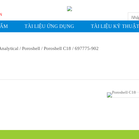
ASHIN
HẨM
TÀI LIỆU ỨNG DỤNG
TÀI LIỆU KỸ THUẬ
Analytical
/ Poroshell
/ Poroshell C18
/ 697775-902