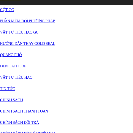
CỘT GC
PHẦN MỀM ĐỔI PHƯƠNG PHÁP
VẬT TƯ TIÊU HAO GC
HƯỚNG DẪN THAY GOLD SEAL
QUANG PHỔ
ĐÈN CATHODE
VẬT TƯ TIÊU HAO
TIN TỨC
CHÍNH SÁCH
CHÍNH SÁCH THANH TOÁN
CHÍNH SÁCH ĐỔI TRẢ