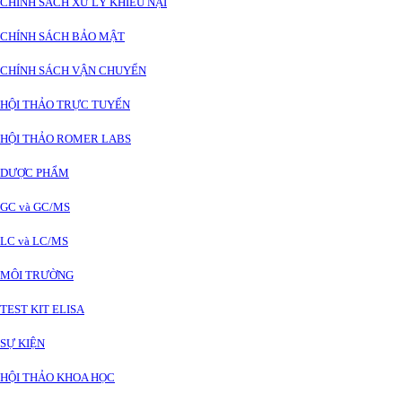
CHÍNH SÁCH XỬ LÝ KHIẾU NẠI
CHÍNH SÁCH BẢO MẬT
CHÍNH SÁCH VẬN CHUYỂN
HỘI THẢO TRỰC TUYẾN
HỘI THẢO ROMER LABS
DƯỢC PHẨM
GC và GC/MS
LC và LC/MS
MÔI TRƯỜNG
TEST KIT ELISA
SỰ KIỆN
HỘI THẢO KHOA HỌC