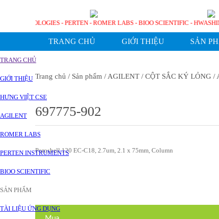
GILENT TECHNOLOGIES - PERTEN - ROMER LABS - BIOO SCIENTIFIC - HW
TRANG CHỦ
GIỚI THIỆU
SẢN P
TRANG CHỦ
Trang chủ
/ Sản phẩm
/ AGILENT
/ CỘT SẮC KÝ LỎNG
/ 
GIỚI THIỆU
HƯNG VIỆT CSE
697775-902
AGILENT
ROMER LABS
Poroshell 120 EC-C18, 2.7um, 2.1 x 75mm, Column
PERTEN INSTRUMENTS
BIOO SCIENTIFIC
SẢN PHẨM
TÀI LIỆU ỨNG DỤNG
Mua