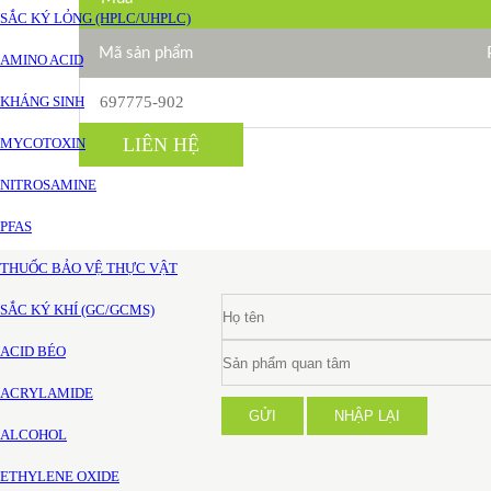
SẮC KÝ LỎNG (HPLC/UHPLC)
Mã sản phẩm
AMINO ACID
KHÁNG SINH
697775-902
LIÊN HỆ
MYCOTOXIN
NITROSAMINE
PFAS
THUỐC BẢO VỆ THỰC VẬT
SẮC KÝ KHÍ (GC/GCMS)
ACID BÉO
ACRYLAMIDE
GỬI
NHẬP LẠI
ALCOHOL
ETHYLENE OXIDE