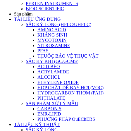
PERTEN INSTRUMENTS
BIOO SCIENTIFIC
Sản phẩm
TÀI LIỆU ỨNG DỤNG
SẮC KÝ LỎNG (HPLC/UHPLC)
AMINO ACID
KHÁNG SINH
MYCOTOXIN
NITROSAMINE
PFAS
THUỐC BẢO VỆ THỰC VẬT
SẮC KÝ KHÍ (GC/GCMS)
ACID BÉO
ACRYLAMIDE
ALCOHOL
ETHYLENE OXIDE
HỢP CHẤT DỄ BAY HƠI (VOC)
HYDROCARBON THƠM (PAH)
PHTHALATE
SẢN PHẨM XỬ LÝ MẪU
CARBON S
EMR-LIPID
PHƯƠNG PHÁP QuEChERS
TÀI LIỆU KỸ THUẬT
SẮC KÝ LỎNG