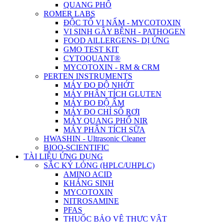
QUANG PHỔ
ROMER LABS
ĐỘC TỐ VI NẤM - MYCOTOXIN
VI SINH GÂY BỆNH - PATHOGEN
FOOD AlLLERGENS- DỊ ỨNG
GMO TEST KIT
CYTOQUANT®
MYCOTOXIN - RM & CRM
PERTEN INSTRUMENTS
MÁY ĐO ĐỘ NHỚT
MÁY PHÂN TÍCH GLUTEN
MÁY ĐO ĐỘ ẨM
MÁY ĐO CHỈ SỐ RƠI
MÁY QUANG PHỔ NIR
MÁY PHÂN TÍCH SỮA
HWASHIN - Ultrasonic Cleaner
BIOO-SCIENTIFIC
TÀI LIỆU ỨNG DỤNG
SẮC KÝ LỎNG (HPLC/UHPLC)
AMINO ACID
KHÁNG SINH
MYCOTOXIN
NITROSAMINE
PFAS
THUỐC BẢO VỆ THỰC VẬT