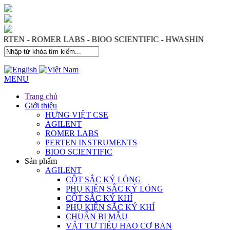
 - PERTEN - ROMER LABS - BIOO SCIENTIFIC - HWASHIN
MENU
Trang chủ
Giới thiệu
HƯNG VIỆT CSE
AGILENT
ROMER LABS
PERTEN INSTRUMENTS
BIOO SCIENTIFIC
Sản phẩm
AGILENT
CỘT SẮC KÝ LỎNG
PHỤ KIỆN SẮC KÝ LỎNG
CỘT SẮC KÝ KHÍ
PHỤ KIỆN SẮC KÝ KHÍ
CHUẨN BỊ MẪU
VẬT TƯ TIÊU HAO CƠ BẢN