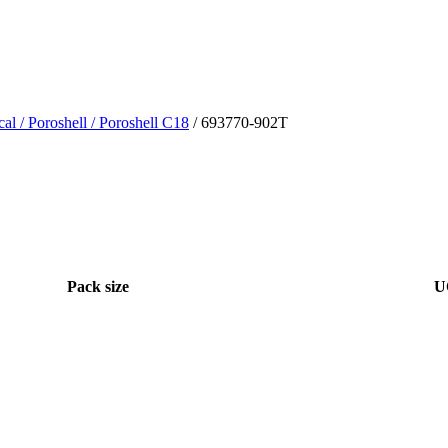
cal
/ Poroshell
/ Poroshell C18
/ 693770-902T
Pack size
U