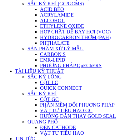
SẮC KÝ KHÍ (GC/GCMS)
ACID BÉO
ACRYLAMIDE
ALCOHOL
ETHYLENE OXIDE
HỢP CHẤT DỄ BAY HƠI (VOC)
HYDROCARBON THƠM (PAH)
PHTHALATE
SẢN PHẨM XỬ LÝ MẪU
CARBON S
EMR-LIPID
PHƯƠNG PHÁP QuEChERS
TÀI LIỆU KỸ THUẬT
SẮC KÝ LỎNG
CỘT LC
QUICK CONNECT
SẮC KÝ KHÍ
CỘT GC
PHẦN MỀM ĐỔI PHƯƠNG PHÁP
VẬT TƯ TIÊU HAO GC
HƯỚNG DẪN THAY GOLD SEAL
QUANG PHỔ
ĐÈN CATHODE
VẬT TƯ TIÊU HAO
TIN TỨC