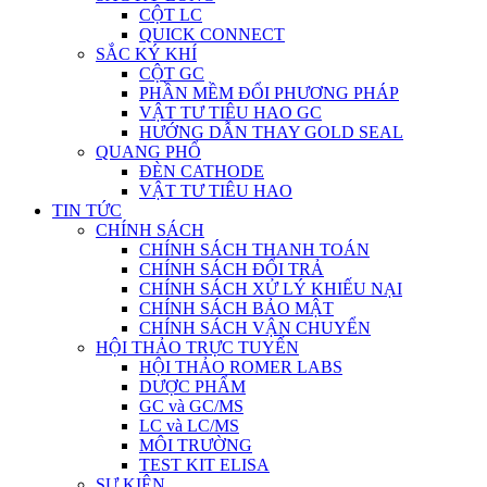
CỘT LC
QUICK CONNECT
SẮC KÝ KHÍ
CỘT GC
PHẦN MỀM ĐỔI PHƯƠNG PHÁP
VẬT TƯ TIÊU HAO GC
HƯỚNG DẪN THAY GOLD SEAL
QUANG PHỔ
ĐÈN CATHODE
VẬT TƯ TIÊU HAO
TIN TỨC
CHÍNH SÁCH
CHÍNH SÁCH THANH TOÁN
CHÍNH SÁCH ĐỔI TRẢ
CHÍNH SÁCH XỬ LÝ KHIẾU NẠI
CHÍNH SÁCH BẢO MẬT
CHÍNH SÁCH VẬN CHUYỂN
HỘI THẢO TRỰC TUYẾN
HỘI THẢO ROMER LABS
DƯỢC PHẨM
GC và GC/MS
LC và LC/MS
MÔI TRƯỜNG
TEST KIT ELISA
SỰ KIỆN