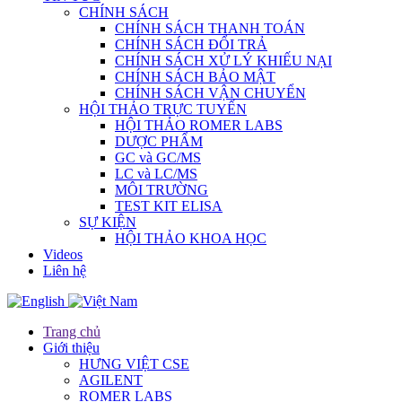
CHÍNH SÁCH
CHÍNH SÁCH THANH TOÁN
CHÍNH SÁCH ĐỔI TRẢ
CHÍNH SÁCH XỬ LÝ KHIẾU NẠI
CHÍNH SÁCH BẢO MẬT
CHÍNH SÁCH VẬN CHUYỂN
HỘI THẢO TRỰC TUYẾN
HỘI THẢO ROMER LABS
DƯỢC PHẨM
GC và GC/MS
LC và LC/MS
MÔI TRƯỜNG
TEST KIT ELISA
SỰ KIỆN
HỘI THẢO KHOA HỌC
Videos
Liên hệ
Trang chủ
Giới thiệu
HƯNG VIỆT CSE
AGILENT
ROMER LABS