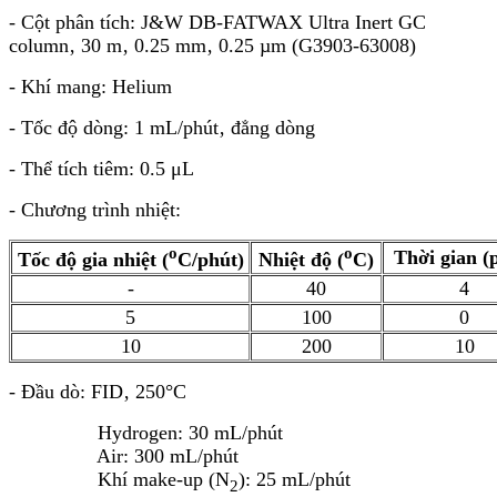
- Cột phân tích: J&W DB-FATWAX Ultra Inert GC
column‚ 30 m‚ 0.25 mm‚ 0.25 µm (G3903-63008)
- Khí mang: Helium
- Tốc độ dòng: 1 mL/phút‚ đẳng dòng
- Thể tích tiêm: 0.5 μL
- Chương trình nhiệt:
o
o
Thời gian (
Tốc độ gia nhiệt (
C/phút)
Nhiệt độ (
C)
-
40
4
5
100
0
10
200
10
- Đầu dò: FID‚ 250°C
Hydrogen: 30 mL/phút
Air: 300 mL/phút
Khí make-up (N
): 25 mL/phút
2