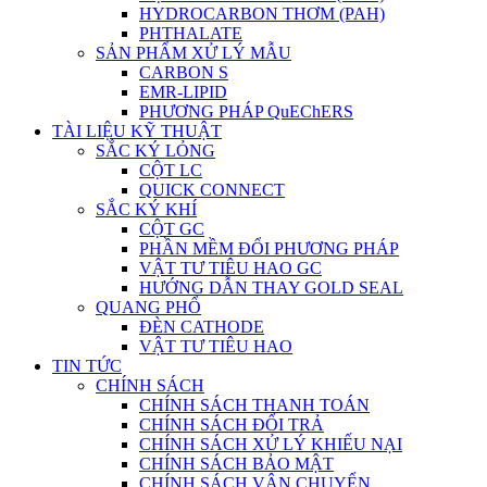
HYDROCARBON THƠM (PAH)
PHTHALATE
SẢN PHẨM XỬ LÝ MẪU
CARBON S
EMR-LIPID
PHƯƠNG PHÁP QuEChERS
TÀI LIỆU KỸ THUẬT
SẮC KÝ LỎNG
CỘT LC
QUICK CONNECT
SẮC KÝ KHÍ
CỘT GC
PHẦN MỀM ĐỔI PHƯƠNG PHÁP
VẬT TƯ TIÊU HAO GC
HƯỚNG DẪN THAY GOLD SEAL
QUANG PHỔ
ĐÈN CATHODE
VẬT TƯ TIÊU HAO
TIN TỨC
CHÍNH SÁCH
CHÍNH SÁCH THANH TOÁN
CHÍNH SÁCH ĐỔI TRẢ
CHÍNH SÁCH XỬ LÝ KHIẾU NẠI
CHÍNH SÁCH BẢO MẬT
CHÍNH SÁCH VẬN CHUYỂN