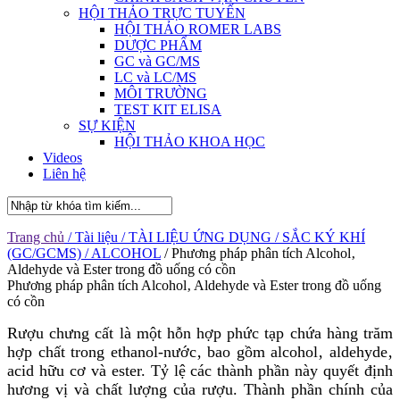
HỘI THẢO TRỰC TUYẾN
HỘI THẢO ROMER LABS
DƯỢC PHẨM
GC và GC/MS
LC và LC/MS
MÔI TRƯỜNG
TEST KIT ELISA
SỰ KIỆN
HỘI THẢO KHOA HỌC
Videos
Liên hệ
Trang chủ
/ Tài liệu
/ TÀI LIỆU ỨNG DỤNG
/ SẮC KÝ KHÍ
(GC/GCMS)
/ ALCOHOL
/ Phương pháp phân tích Alcohol‚
Aldehyde và Ester trong đồ uống có cồn
Phương pháp phân tích Alcohol‚ Aldehyde và Ester trong đồ uống
có cồn
Rượu chưng cất là một hỗn hợp phức tạp chứa hàng trăm
hợp chất trong ethanol-nước‚ bao gồm alcohol‚ aldehyde‚
acid hữu cơ và ester. Tỷ lệ các thành phần này quyết định
hương vị và chất lượng của rượu. Thành phần chính của