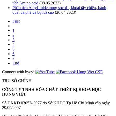
tích Amino acid
(08.05.2023)
Phân tích Acrylamide trong socola‚ khoai tây chiên‚ bánh
quế‚ cà phê và bột ca cao
(26.04.2023)
First
1
2
3
4
5
6
7
End
Connect with hvcse
TRỤ SỞ CHÍNH
CÔNG TY TNHH HÓA CHẤT-THIẾT BỊ KHOA HỌC
HƯNG VIỆT
Số ĐKKD 0305243977 do Sở KHĐT Tp.Hồ Chí Minh cấp ngày
29/09/2007