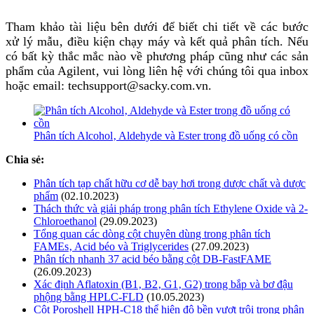
Tham khảo tài liệu bên dưới để biết chi tiết về các bước
xử lý mẫu‚ điều kiện chạy máy và kết quả phân tích. Nếu
có bất kỳ thắc mắc nào về phương pháp cũng như các sản
phẩm của Agilent‚ vui lòng liên hệ với chúng tôi qua inbox
hoặc email: techsupport@sacky.com.vn.
Phân tích Alcohol‚ Aldehyde và Ester trong đồ uống có cồn
Chia sẻ:
Phân tích tạp chất hữu cơ dễ bay hơi trong dược chất và dược
phẩm
(02.10.2023)
Thách thức và giải pháp trong phân tích Ethylene Oxide và 2-
Chloroethanol
(29.09.2023)
Tổng quan các dòng cột chuyên dùng trong phân tích
FAMEs‚ Acid béo và Triglycerides
(27.09.2023)
Phân tích nhanh 37 acid béo bằng cột DB-FastFAME
(26.09.2023)
Xác định Aflatoxin (B1‚ B2‚ G1‚ G2) trong bắp và bơ đậu
phộng bằng HPLC-FLD
(10.05.2023)
Cột Poroshell HPH-C18 thể hiện độ bền vượt trội trong phân