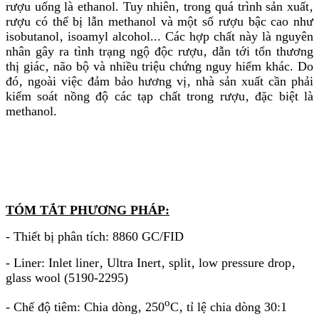
rượu uống là ethanol. Tuy nhiên‚ trong quá trình sản xuất‚
rượu có thể bị lẫn methanol và một số rượu bậc cao như
isobutanol‚ isoamyl alcohol... Các hợp chất này là nguyên
nhân gây ra tình trạng ngộ độc rượu‚ dẫn tới tổn thương
thị giác‚ não bộ và nhiều triệu chứng nguy hiểm khác. Do
đó‚ ngoài việc đảm bảo hương vị‚ nhà sản xuất cần phải
kiểm soát nồng độ các tạp chất trong rượu‚ đặc biệt là
methanol.
TÓM TẮT PHƯƠNG PHÁP:
- Thiết bị phân tích: 8860 GC/FID
- Liner: Inlet liner‚ Ultra Inert‚ split‚ low pressure drop‚
glass wool (5190-2295)
o
- Chế độ tiêm: Chia dòng‚ 250
C‚ tỉ lệ chia dòng 30:1