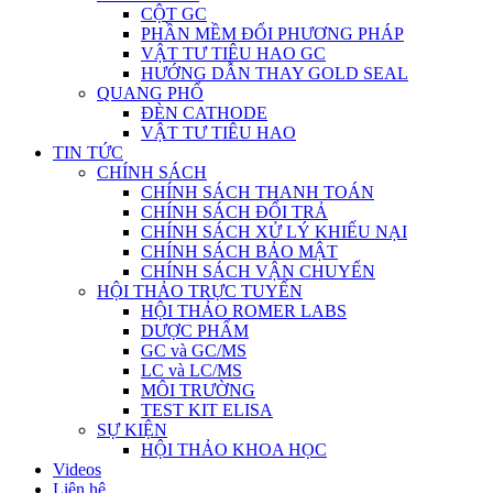
CỘT GC
PHẦN MỀM ĐỔI PHƯƠNG PHÁP
VẬT TƯ TIÊU HAO GC
HƯỚNG DẪN THAY GOLD SEAL
QUANG PHỔ
ĐÈN CATHODE
VẬT TƯ TIÊU HAO
TIN TỨC
CHÍNH SÁCH
CHÍNH SÁCH THANH TOÁN
CHÍNH SÁCH ĐỔI TRẢ
CHÍNH SÁCH XỬ LÝ KHIẾU NẠI
CHÍNH SÁCH BẢO MẬT
CHÍNH SÁCH VẬN CHUYỂN
HỘI THẢO TRỰC TUYẾN
HỘI THẢO ROMER LABS
DƯỢC PHẨM
GC và GC/MS
LC và LC/MS
MÔI TRƯỜNG
TEST KIT ELISA
SỰ KIỆN
HỘI THẢO KHOA HỌC
Videos
Liên hệ