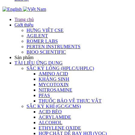
Trang chủ
Giới thiệu
HƯNG VIỆT CSE
AGILENT
ROMER LABS
PERTEN INSTRUMENTS
BIOO SCIENTIFIC
Sản phẩm
TÀI LIỆU ỨNG DỤNG
SẮC KÝ LỎNG (HPLC/UHPLC)
AMINO ACID
KHÁNG SINH
MYCOTOXIN
NITROSAMINE
PFAS
THUỐC BẢO VỆ THỰC VẬT
SẮC KÝ KHÍ (GC/GCMS)
ACID BÉO
ACRYLAMIDE
ALCOHOL
ETHYLENE OXIDE
HỢP CHẤT DỄ BAY HƠI (VOC)