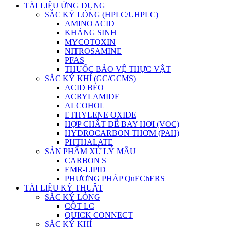
TÀI LIỆU ỨNG DỤNG
SẮC KÝ LỎNG (HPLC/UHPLC)
AMINO ACID
KHÁNG SINH
MYCOTOXIN
NITROSAMINE
PFAS
THUỐC BẢO VỆ THỰC VẬT
SẮC KÝ KHÍ (GC/GCMS)
ACID BÉO
ACRYLAMIDE
ALCOHOL
ETHYLENE OXIDE
HỢP CHẤT DỄ BAY HƠI (VOC)
HYDROCARBON THƠM (PAH)
PHTHALATE
SẢN PHẨM XỬ LÝ MẪU
CARBON S
EMR-LIPID
PHƯƠNG PHÁP QuEChERS
TÀI LIỆU KỸ THUẬT
SẮC KÝ LỎNG
CỘT LC
QUICK CONNECT
SẮC KÝ KHÍ