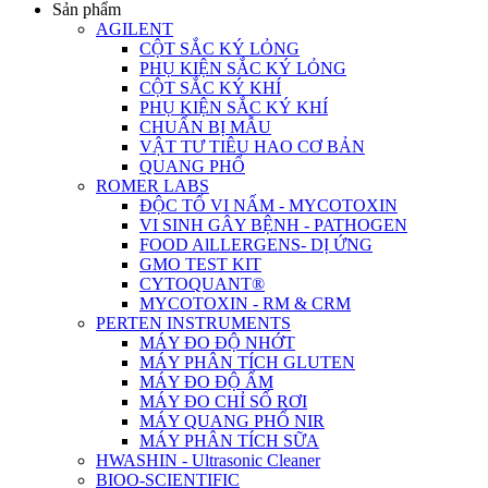
Sản phẩm
AGILENT
CỘT SẮC KÝ LỎNG
PHỤ KIỆN SẮC KÝ LỎNG
CỘT SẮC KÝ KHÍ
PHỤ KIỆN SẮC KÝ KHÍ
CHUẨN BỊ MẪU
VẬT TƯ TIÊU HAO CƠ BẢN
QUANG PHỔ
ROMER LABS
ĐỘC TỐ VI NẤM - MYCOTOXIN
VI SINH GÂY BỆNH - PATHOGEN
FOOD AlLLERGENS- DỊ ỨNG
GMO TEST KIT
CYTOQUANT®
MYCOTOXIN - RM & CRM
PERTEN INSTRUMENTS
MÁY ĐO ĐỘ NHỚT
MÁY PHÂN TÍCH GLUTEN
MÁY ĐO ĐỘ ẨM
MÁY ĐO CHỈ SỐ RƠI
MÁY QUANG PHỔ NIR
MÁY PHÂN TÍCH SỮA
HWASHIN - Ultrasonic Cleaner
BIOO-SCIENTIFIC