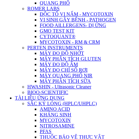
QUANG PHỔ
ROMER LABS
ĐỘC TỐ VI NẤM - MYCOTOXIN
VI SINH GÂY BỆNH - PATHOGEN
FOOD AlLLERGENS- DỊ ỨNG
GMO TEST KIT
CYTOQUANT®
MYCOTOXIN - RM & CRM
PERTEN INSTRUMENTS
MÁY ĐO ĐỘ NHỚT
MÁY PHÂN TÍCH GLUTEN
MÁY ĐO ĐỘ ẨM
MÁY ĐO CHỈ SỐ RƠI
MÁY QUANG PHỔ NIR
MÁY PHÂN TÍCH SỮA
HWASHIN - Ultrasonic Cleaner
BIOO-SCIENTIFIC
TÀI LIỆU ỨNG DỤNG
SẮC KÝ LỎNG (HPLC/UHPLC)
AMINO ACID
KHÁNG SINH
MYCOTOXIN
NITROSAMINE
PFAS
THUỐC BẢO VỆ THỰC VẬT