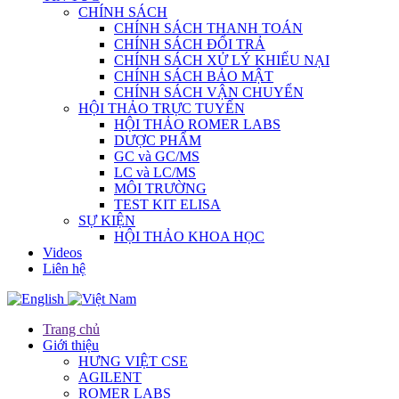
CHÍNH SÁCH
CHÍNH SÁCH THANH TOÁN
CHÍNH SÁCH ĐỔI TRẢ
CHÍNH SÁCH XỬ LÝ KHIẾU NẠI
CHÍNH SÁCH BẢO MẬT
CHÍNH SÁCH VẬN CHUYỂN
HỘI THẢO TRỰC TUYẾN
HỘI THẢO ROMER LABS
DƯỢC PHẨM
GC và GC/MS
LC và LC/MS
MÔI TRƯỜNG
TEST KIT ELISA
SỰ KIỆN
HỘI THẢO KHOA HỌC
Videos
Liên hệ
Trang chủ
Giới thiệu
HƯNG VIỆT CSE
AGILENT
ROMER LABS