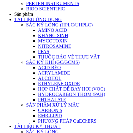
PERTEN INSTRUMENTS
BIOO SCIENTIFIC
Sản phẩm
TÀI LIỆU ỨNG DỤNG
SẮC KÝ LỎNG (HPLC/UHPLC)
AMINO ACID
KHÁNG SINH
MYCOTOXIN
NITROSAMINE
PFAS
THUỐC BẢO VỆ THỰC VẬT
SẮC KÝ KHÍ (GC/GCMS)
ACID BÉO
ACRYLAMIDE
ALCOHOL
ETHYLENE OXIDE
HỢP CHẤT DỄ BAY HƠI (VOC)
HYDROCARBON THƠM (PAH)
PHTHALATE
SẢN PHẨM XỬ LÝ MẪU
CARBON S
EMR-LIPID
PHƯƠNG PHÁP QuEChERS
TÀI LIỆU KỸ THUẬT
SẮC KÝ LỎNG