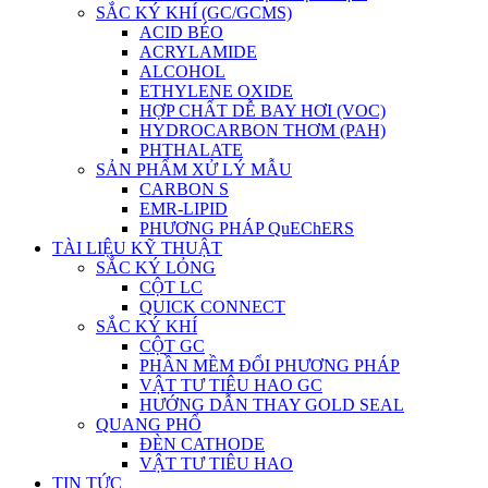
SẮC KÝ KHÍ (GC/GCMS)
ACID BÉO
ACRYLAMIDE
ALCOHOL
ETHYLENE OXIDE
HỢP CHẤT DỄ BAY HƠI (VOC)
HYDROCARBON THƠM (PAH)
PHTHALATE
SẢN PHẨM XỬ LÝ MẪU
CARBON S
EMR-LIPID
PHƯƠNG PHÁP QuEChERS
TÀI LIỆU KỸ THUẬT
SẮC KÝ LỎNG
CỘT LC
QUICK CONNECT
SẮC KÝ KHÍ
CỘT GC
PHẦN MỀM ĐỔI PHƯƠNG PHÁP
VẬT TƯ TIÊU HAO GC
HƯỚNG DẪN THAY GOLD SEAL
QUANG PHỔ
ĐÈN CATHODE
VẬT TƯ TIÊU HAO
TIN TỨC