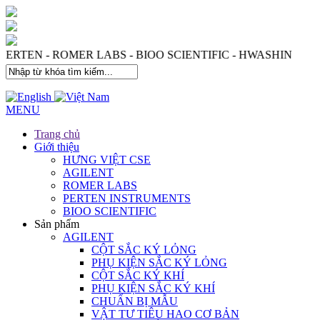
 PERTEN - ROMER LABS - BIOO SCIENTIFIC - HWASHIN
MENU
Trang chủ
Giới thiệu
HƯNG VIỆT CSE
AGILENT
ROMER LABS
PERTEN INSTRUMENTS
BIOO SCIENTIFIC
Sản phẩm
AGILENT
CỘT SẮC KÝ LỎNG
PHỤ KIỆN SẮC KÝ LỎNG
CỘT SẮC KÝ KHÍ
PHỤ KIỆN SẮC KÝ KHÍ
CHUẨN BỊ MẪU
VẬT TƯ TIÊU HAO CƠ BẢN