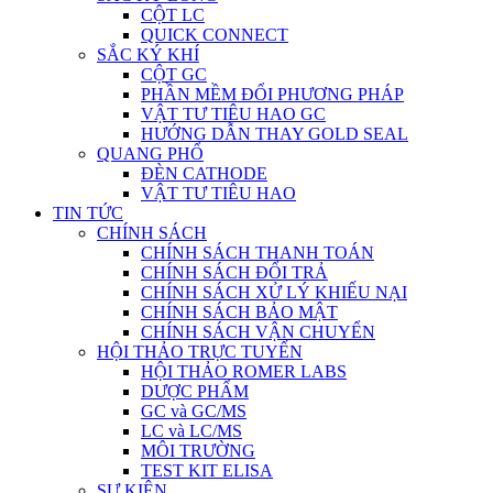
CỘT LC
QUICK CONNECT
SẮC KÝ KHÍ
CỘT GC
PHẦN MỀM ĐỔI PHƯƠNG PHÁP
VẬT TƯ TIÊU HAO GC
HƯỚNG DẪN THAY GOLD SEAL
QUANG PHỔ
ĐÈN CATHODE
VẬT TƯ TIÊU HAO
TIN TỨC
CHÍNH SÁCH
CHÍNH SÁCH THANH TOÁN
CHÍNH SÁCH ĐỔI TRẢ
CHÍNH SÁCH XỬ LÝ KHIẾU NẠI
CHÍNH SÁCH BẢO MẬT
CHÍNH SÁCH VẬN CHUYỂN
HỘI THẢO TRỰC TUYẾN
HỘI THẢO ROMER LABS
DƯỢC PHẨM
GC và GC/MS
LC và LC/MS
MÔI TRƯỜNG
TEST KIT ELISA
SỰ KIỆN