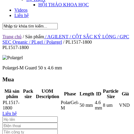
HỘI THẢO KHOA HỌC
Videos
Liên hệ
Trang chủ
/ Sản phẩm
/ AGILENT
/ CỘT SẮC KÝ LỎNG
/ GPC
SEC Organic
/ PLgel
/ Polargel
/ PL1517-1800
PL1517-1800
Polargel-M Guard 50 x 4.6 mm
Mua
Mã sản
Pack
UOM
Particle
Phase
Length
ID
Giá
phẩm
size
Description
Size
PL1517-
PolarGel-
4.6
50 mm
8 um
VND
1800
M
mm
Liên hệ