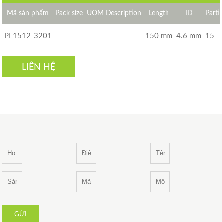
Mã sản phẩm
Pack size
UOM Description
Length
ID
Parti
PL1512-3201
150 mm
4.6 mm
15 -
LIÊN HỆ
GỬI