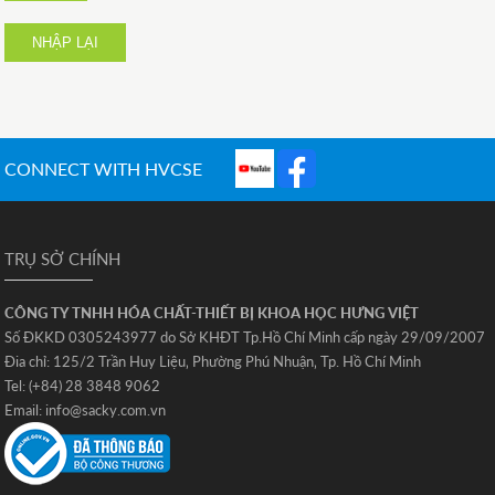
NHẬP LẠI
CONNECT WITH HVCSE
TRỤ SỞ CHÍNH
CÔNG TY TNHH HÓA CHẤT-THIẾT BỊ KHOA HỌC HƯNG VIỆT
Số ĐKKD 0305243977 do Sở KHĐT Tp.Hồ Chí Minh cấp ngày 29/09/2007
Đia chỉ: 125/2 Trần Huy Liệu‚ Phường Phú Nhuận‚ Tp. Hồ Chí Minh
Tel: (+84) 28 3848 9062
Email: info@sacky.com.vn