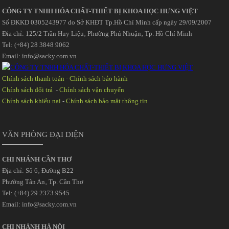
CÔNG TY TNHH HÓA CHẤT-THIẾT BỊ KHOA HỌC HƯNG VIỆT
Số ĐKKD 0305243977 do Sở KHĐT Tp.Hồ Chí Minh cấp ngày 29/09/2007
Đia chỉ: 125/2 Trần Huy Liệu‚ Phường Phú Nhuận‚ Tp. Hồ Chí Minh
Tel: (+84) 28 3848 9062
Email: info@sacky.com.vn
Chính sách thanh toán
-
Chính sách bảo hành
Chính sách đổi trả
-
Chính sách vận chuyển
Chính sách khiếu nại
-
Chính sách bảo mật thông tin
VĂN PHÒNG ĐẠI DIỆN
CHI NHÁNH CẦN THƠ
Địa chỉ: Số 6‚ Đường B22
Phường Tân An‚ Tp. Cần Thơ
Tel: (+84) 29 2373 9545
Email: info@sacky.com.vn
CHI NHÁNH HÀ NỘI