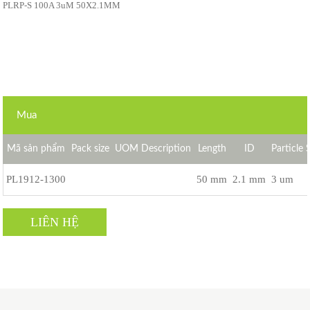
PLRP-S 100A 3uM 50X2.1MM
Mua
Mã sản phẩm
Pack size
UOM Description
Length
ID
Particle 
PL1912-1300
50 mm
2.1 mm
3 um
LIÊN HỆ