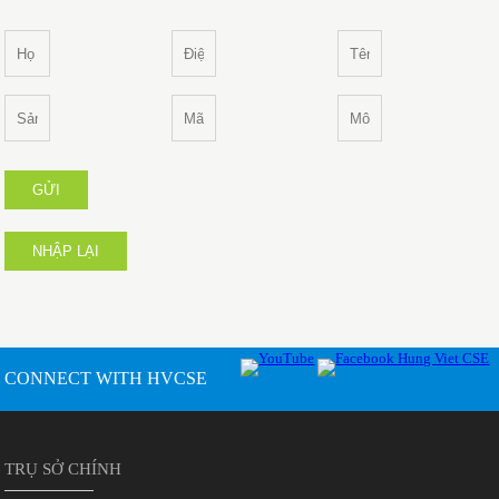
GỬI
NHẬP LẠI
CONNECT WITH HVCSE
TRỤ SỞ CHÍNH