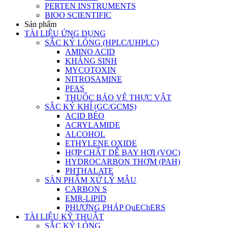
PERTEN INSTRUMENTS
BIOO SCIENTIFIC
Sản phẩm
TÀI LIỆU ỨNG DỤNG
SẮC KÝ LỎNG (HPLC/UHPLC)
AMINO ACID
KHÁNG SINH
MYCOTOXIN
NITROSAMINE
PFAS
THUỐC BẢO VỆ THỰC VẬT
SẮC KÝ KHÍ (GC/GCMS)
ACID BÉO
ACRYLAMIDE
ALCOHOL
ETHYLENE OXIDE
HỢP CHẤT DỄ BAY HƠI (VOC)
HYDROCARBON THƠM (PAH)
PHTHALATE
SẢN PHẨM XỬ LÝ MẪU
CARBON S
EMR-LIPID
PHƯƠNG PHÁP QuEChERS
TÀI LIỆU KỸ THUẬT
SẮC KÝ LỎNG