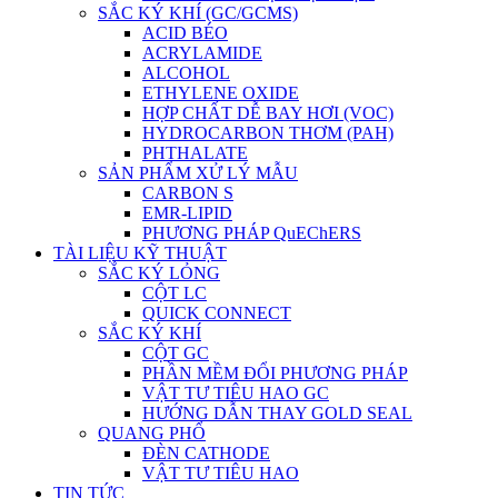
SẮC KÝ KHÍ (GC/GCMS)
ACID BÉO
ACRYLAMIDE
ALCOHOL
ETHYLENE OXIDE
HỢP CHẤT DỄ BAY HƠI (VOC)
HYDROCARBON THƠM (PAH)
PHTHALATE
SẢN PHẨM XỬ LÝ MẪU
CARBON S
EMR-LIPID
PHƯƠNG PHÁP QuEChERS
TÀI LIỆU KỸ THUẬT
SẮC KÝ LỎNG
CỘT LC
QUICK CONNECT
SẮC KÝ KHÍ
CỘT GC
PHẦN MỀM ĐỔI PHƯƠNG PHÁP
VẬT TƯ TIÊU HAO GC
HƯỚNG DẪN THAY GOLD SEAL
QUANG PHỔ
ĐÈN CATHODE
VẬT TƯ TIÊU HAO
TIN TỨC