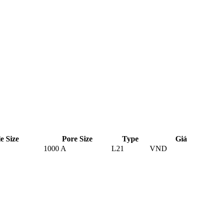
le Size
Pore Size
Type
Giá
1000 A
L21
VND