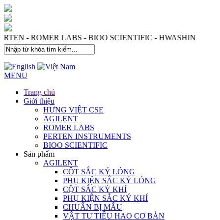
 - PERTEN - ROMER LABS - BIOO SCIENTIFIC - HWASHI
MENU
Trang chủ
Giới thiệu
HƯNG VIỆT CSE
AGILENT
ROMER LABS
PERTEN INSTRUMENTS
BIOO SCIENTIFIC
Sản phẩm
AGILENT
CỘT SẮC KÝ LỎNG
PHỤ KIỆN SẮC KÝ LỎNG
CỘT SẮC KÝ KHÍ
PHỤ KIỆN SẮC KÝ KHÍ
CHUẨN BỊ MẪU
VẬT TƯ TIÊU HAO CƠ BẢN