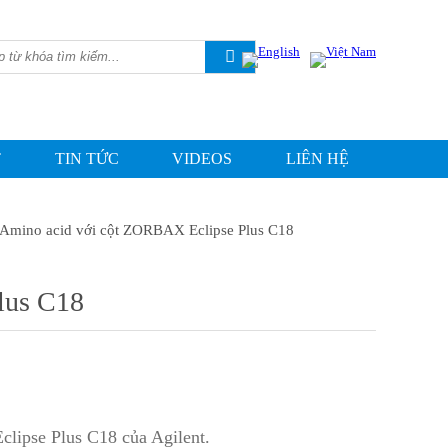
T
TIN TỨC
VIDEOS
LIÊN HỆ
h Amino acid với cột ZORBAX Eclipse Plus C18
lus C18
ipse Plus C18 của Agilent.