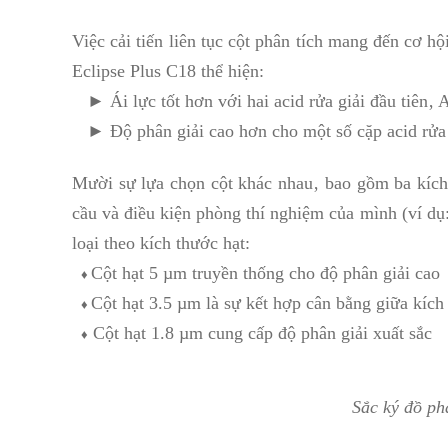
Việc cải tiến liên tục cột phân tích mang đến cơ 
Eclipse Plus C18 thể hiện:
► Ái lực tốt hơn với hai acid rửa giải đầu t
► Độ phân giải cao hơn cho một số cặp acid rửa g
Mười sự lựa chọn cột khác nhau‚ bao gồm ba kích 
cầu và điều kiện phòng thí nghiệm của mình (ví d
loại theo kích thước hạt:
Cột hạt 5 µm truyền thống cho độ phân giải cao
♦
Cột hạt 3.5 µm là sự kết hợp cân bằng giữa kích
♦
Cột hạt 1.8 µm cung cấp độ phân giải xuất sắc
♦
Sắc ký đồ ph