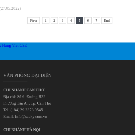
(27.05.2022)
First
1
2
3
4
5
6
7
End
VĂN PHÒNG ĐẠI DIỆN
CHI NHÁNH CẦN THƠ
Địa chỉ: Số 6‚ Đường B22
Phường Tân An‚ Tp. Cần Thơ
Tel: (+84) 29 2373 9545
Email: info@sacky.com.vn
CHI NHÁNH HÀ NỘI