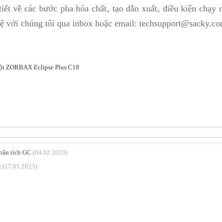
tiết về các bước pha hóa chất‚ tạo dẫn xuất‚ điều kiện chạ
hệ với chúng tôi qua inbox hoặc email: techsupport@sacky.co
 cột ZORBAX Eclipse Plus C18
hân tích GC
(04.02.2023)
c
(17.01.2023)