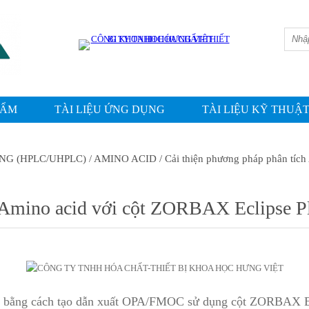
IN
HẨM
TÀI LIỆU ỨNG DỤNG
TÀI LIỆU KỸ THUẬ
NG (HPLC/UHPLC)
/ AMINO ACID
/ Cải thiện phương pháp phân tíc
h Amino acid với cột ZORBAX Eclipse P
d bằng cách tạo dẫn xuất OPA/FMOC sử dụng cột ZORBAX Ecl