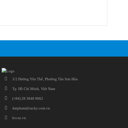
3/2 Đường Yên Thế‚ Phường Tân Sơn Hòa
Tp. Hồ Chí Minh‚ Việt Nam
(+84) 28 3848 9062
datpham@sacky.com.vn
hvcse.vn