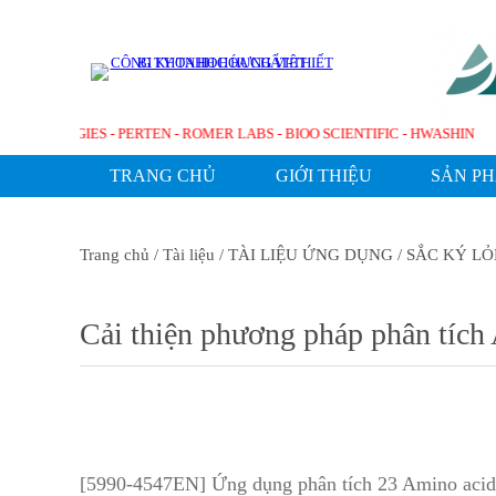
LENT TECHNOLOGIES - PERTEN - ROMER LABS - BIOO SCIENTIFIC - HWASH
TRANG CHỦ
GIỚI THIỆU
SẢN P
Trang chủ
/ Tài liệu
/ TÀI LIỆU ỨNG DỤNG
/ SẮC KÝ LỎ
Cải thiện phương pháp phân tíc
[
5990-4547EN] Ứng dụng
phân tích 23 Amino aci