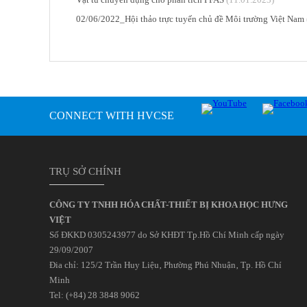
02/06/2022_Hội thảo trực tuyến chủ đề Môi trường Việt Nam
CONNECT WITH HVCSE
TRỤ SỞ CHÍNH
CÔNG TY TNHH HÓA CHẤT-THIẾT BỊ KHOA HỌC HƯNG
VIỆT
Số ĐKKD 0305243977 do Sở KHĐT Tp.Hồ Chí Minh cấp ngày
29/09/2007
Đia chỉ: 125/2 Trần Huy Liệu‚ Phường Phú Nhuận‚ Tp. Hồ Chí
Minh
Tel: (+84) 28 3848 9062