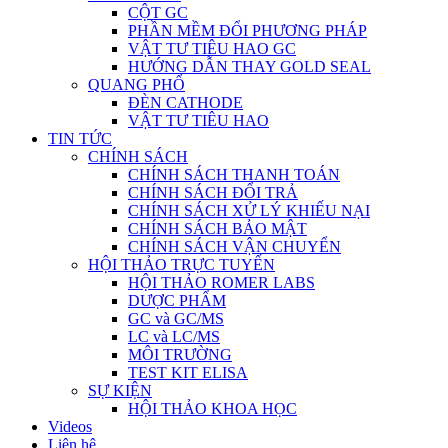
CỘT GC
PHẦN MỀM ĐỔI PHƯƠNG PHÁP
VẬT TƯ TIÊU HAO GC
HƯỚNG DẪN THAY GOLD SEAL
QUANG PHỔ
ĐÈN CATHODE
VẬT TƯ TIÊU HAO
TIN TỨC
CHÍNH SÁCH
CHÍNH SÁCH THANH TOÁN
CHÍNH SÁCH ĐỔI TRẢ
CHÍNH SÁCH XỬ LÝ KHIẾU NẠI
CHÍNH SÁCH BẢO MẬT
CHÍNH SÁCH VẬN CHUYỂN
HỘI THẢO TRỰC TUYẾN
HỘI THẢO ROMER LABS
DƯỢC PHẨM
GC và GC/MS
LC và LC/MS
MÔI TRƯỜNG
TEST KIT ELISA
SỰ KIỆN
HỘI THẢO KHOA HỌC
Videos
Liên hệ