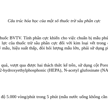
Cấu trúc hóa học của một số thuốc trừ sâu phân cực
 thuốc BVTV. Tính phân cực khiến cho việc chuẩn bị mẫu phứ
ái lực của thuốc trừ sâu phân cực đối với kim loại vết tro
lý mẫu‚ hiệu suất thấp‚ đòi hỏi lượng mẫu lớn‚ phải sử dụng 
quả‚ vượt qua được hai thách thức kể trên‚ sử dụng cột Poro
2-hydroxyethylphosphonic (HEPA)‚ N-acetyl glufosinate (NA
 độ 5.000 vòng/phút trong 5 phút (mẫu nước uống không cần