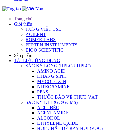
Trang chủ
Giới thiệu
HƯNG VIỆT CSE
AGILENT
ROMER LABS
PERTEN INSTRUMENTS
BIOO SCIENTIFIC
Sản phẩm
TÀI LIỆU ỨNG DỤNG
SẮC KÝ LỎNG (HPLC/UHPLC)
AMINO ACID
KHÁNG SINH
MYCOTOXIN
NITROSAMINE
PFAS
THUỐC BẢO VỆ THỰC VẬT
SẮC KÝ KHÍ (GC/GCMS)
ACID BÉO
ACRYLAMIDE
ALCOHOL
ETHYLENE OXIDE
HỢP CHẤT DỄ BAY HƠI (VOC)