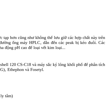
c tạp hơn cũng như không thể lưu giữ các hợp chất này trên
ng đường ống máy HPLC‚ dẫn đến các peak bị kéo đuôi. Các
pha động pH cao để loại vết kim loại...
shell 120 CS-C18 và máy sắc ký lỏng khối phổ để phân tích
G)‚ Ethephon và Fosetyl.
 ly tâm)