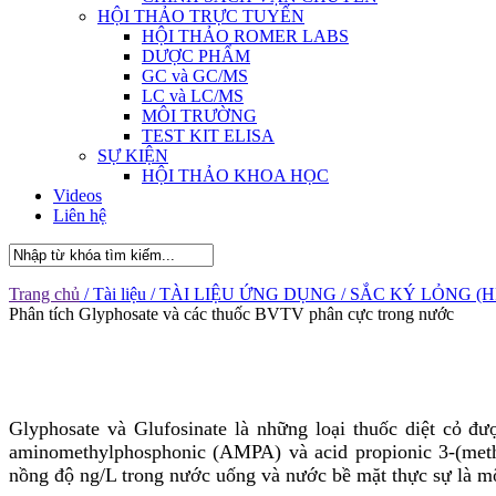
HỘI THẢO TRỰC TUYẾN
HỘI THẢO ROMER LABS
DƯỢC PHẨM
GC và GC/MS
LC và LC/MS
MÔI TRƯỜNG
TEST KIT ELISA
SỰ KIỆN
HỘI THẢO KHOA HỌC
Videos
Liên hệ
Trang chủ
/ Tài liệu
/ TÀI LIỆU ỨNG DỤNG
/ SẮC KÝ LỎNG (
Phân tích Glyphosate và các thuốc BVTV phân cực trong nước
Glyphosate và Glufosinate là những loại thuốc diệt cỏ đư
aminomethylphosphonic (AMPA) và acid propionic 3-(methy
nồng độ ng/L trong nước uống và nước bề mặt thực sự là mộ