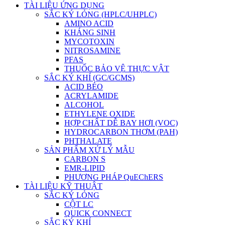
TÀI LIỆU ỨNG DỤNG
SẮC KÝ LỎNG (HPLC/UHPLC)
AMINO ACID
KHÁNG SINH
MYCOTOXIN
NITROSAMINE
PFAS
THUỐC BẢO VỆ THỰC VẬT
SẮC KÝ KHÍ (GC/GCMS)
ACID BÉO
ACRYLAMIDE
ALCOHOL
ETHYLENE OXIDE
HỢP CHẤT DỄ BAY HƠI (VOC)
HYDROCARBON THƠM (PAH)
PHTHALATE
SẢN PHẨM XỬ LÝ MẪU
CARBON S
EMR-LIPID
PHƯƠNG PHÁP QuEChERS
TÀI LIỆU KỸ THUẬT
SẮC KÝ LỎNG
CỘT LC
QUICK CONNECT
SẮC KÝ KHÍ