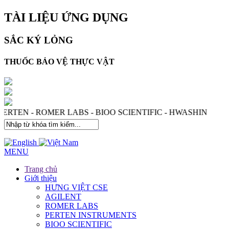
TÀI LIỆU ỨNG DỤNG
SẮC KÝ LỎNG
THUỐC BẢO VỆ THỰC VẬT
ES - PERTEN - ROMER LABS - BIOO SCIENTIFIC - HWASH
MENU
Trang chủ
Giới thiệu
HƯNG VIỆT CSE
AGILENT
ROMER LABS
PERTEN INSTRUMENTS
BIOO SCIENTIFIC