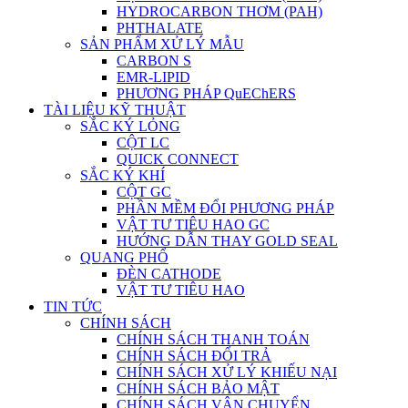
HYDROCARBON THƠM (PAH)
PHTHALATE
SẢN PHẨM XỬ LÝ MẪU
CARBON S
EMR-LIPID
PHƯƠNG PHÁP QuEChERS
TÀI LIỆU KỸ THUẬT
SẮC KÝ LỎNG
CỘT LC
QUICK CONNECT
SẮC KÝ KHÍ
CỘT GC
PHẦN MỀM ĐỔI PHƯƠNG PHÁP
VẬT TƯ TIÊU HAO GC
HƯỚNG DẪN THAY GOLD SEAL
QUANG PHỔ
ĐÈN CATHODE
VẬT TƯ TIÊU HAO
TIN TỨC
CHÍNH SÁCH
CHÍNH SÁCH THANH TOÁN
CHÍNH SÁCH ĐỔI TRẢ
CHÍNH SÁCH XỬ LÝ KHIẾU NẠI
CHÍNH SÁCH BẢO MẬT
CHÍNH SÁCH VẬN CHUYỂN