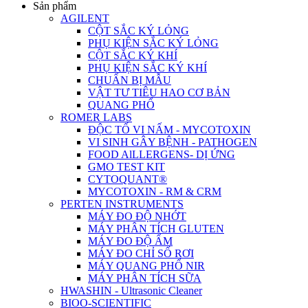
Sản phẩm
AGILENT
CỘT SẮC KÝ LỎNG
PHỤ KIỆN SẮC KÝ LỎNG
CỘT SẮC KÝ KHÍ
PHỤ KIỆN SẮC KÝ KHÍ
CHUẨN BỊ MẪU
VẬT TƯ TIÊU HAO CƠ BẢN
QUANG PHỔ
ROMER LABS
ĐỘC TỐ VI NẤM - MYCOTOXIN
VI SINH GÂY BỆNH - PATHOGEN
FOOD AlLLERGENS- DỊ ỨNG
GMO TEST KIT
CYTOQUANT®
MYCOTOXIN - RM & CRM
PERTEN INSTRUMENTS
MÁY ĐO ĐỘ NHỚT
MÁY PHÂN TÍCH GLUTEN
MÁY ĐO ĐỘ ẨM
MÁY ĐO CHỈ SỐ RƠI
MÁY QUANG PHỔ NIR
MÁY PHÂN TÍCH SỮA
HWASHIN - Ultrasonic Cleaner
BIOO-SCIENTIFIC