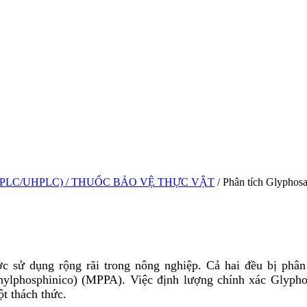
HPLC/UHPLC)
/ THUỐC BẢO VỆ THỰC VẬT
/ Phân tích Glyphos
ợc sử dụng rộng rãi trong nông nghiệp. Cả hai đều bị phân
lphosphinico) (MPPA). Việc định lượng chính xác Glyphosa
t thách thức.