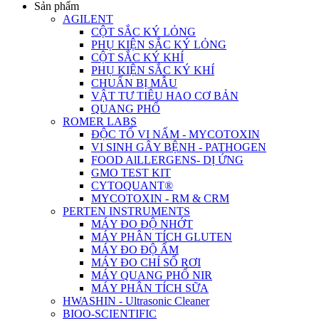
Sản phẩm
AGILENT
CỘT SẮC KÝ LỎNG
PHỤ KIỆN SẮC KÝ LỎNG
CỘT SẮC KÝ KHÍ
PHỤ KIỆN SẮC KÝ KHÍ
CHUẨN BỊ MẪU
VẬT TƯ TIÊU HAO CƠ BẢN
QUANG PHỔ
ROMER LABS
ĐỘC TỐ VI NẤM - MYCOTOXIN
VI SINH GÂY BỆNH - PATHOGEN
FOOD AlLLERGENS- DỊ ỨNG
GMO TEST KIT
CYTOQUANT®
MYCOTOXIN - RM & CRM
PERTEN INSTRUMENTS
MÁY ĐO ĐỘ NHỚT
MÁY PHÂN TÍCH GLUTEN
MÁY ĐO ĐỘ ẨM
MÁY ĐO CHỈ SỐ RƠI
MÁY QUANG PHỔ NIR
MÁY PHÂN TÍCH SỮA
HWASHIN - Ultrasonic Cleaner
BIOO-SCIENTIFIC