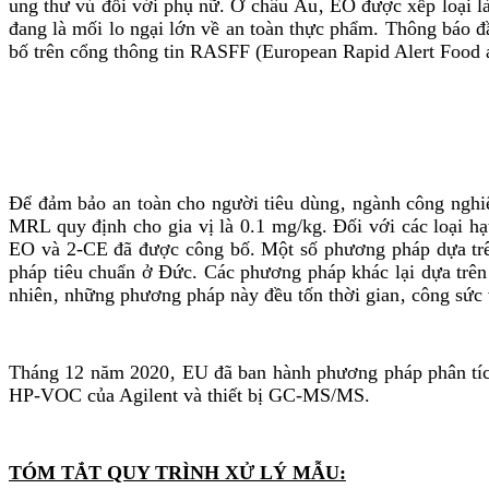
ung thư vú đối với phụ nữ. Ở châu Âu‚ EO được xếp loại l
đang là mối lo ngại lớn về an toàn thực phẩm. Thông báo đ
bố trên cổng thông tin RASFF (
European Rapid Alert Food 
Để đảm bảo an toàn cho người tiêu dùng‚ ngành công nghi
MRL quy định cho gia vị là 0.1 mg/kg. Đối với các loại 
EO và 2-CE đã được công bố. Một số phương pháp dựa trên
pháp tiêu chuẩn ở Đức. Các phương pháp khác lại dựa trên
nhiên‚ những phương pháp này đều tốn thời gian‚ công sức 
Tháng 12 năm 2020‚ EU đã ban hành phương pháp phân tí
HP-VOC của Agilent và thiết bị GC-MS/MS.
TÓM TẮT QUY TRÌNH XỬ LÝ MẪU: