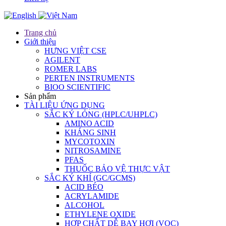
Trang chủ
Giới thiệu
HƯNG VIỆT CSE
AGILENT
ROMER LABS
PERTEN INSTRUMENTS
BIOO SCIENTIFIC
Sản phẩm
TÀI LIỆU ỨNG DỤNG
SẮC KÝ LỎNG (HPLC/UHPLC)
AMINO ACID
KHÁNG SINH
MYCOTOXIN
NITROSAMINE
PFAS
THUỐC BẢO VỆ THỰC VẬT
SẮC KÝ KHÍ (GC/GCMS)
ACID BÉO
ACRYLAMIDE
ALCOHOL
ETHYLENE OXIDE
HỢP CHẤT DỄ BAY HƠI (VOC)