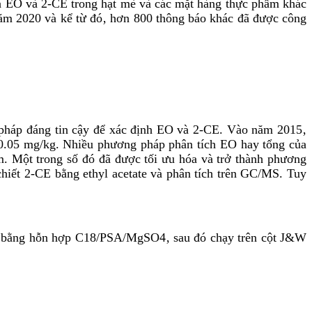
ủa EO và 2-CE trong hạt mè và các mặt hàng thực phẩm khác
 năm 2020 và kể từ đó‚ hơn 800 thông báo khác đã được công
pháp đáng tin cậy để xác định EO và 2-CE. Vào năm 2015‚
 0.05 mg/kg. Nhiều phương pháp phân tích EO hay tổng của
. Một trong số đó đã được tối ưu hóa và trở thành phương
hiết 2-CE bằng ethyl acetate và phân tích trên GC/MS. Tuy
h bằng hỗn hợp C18/PSA/MgSO4‚ sau đó chạy trên cột J&W