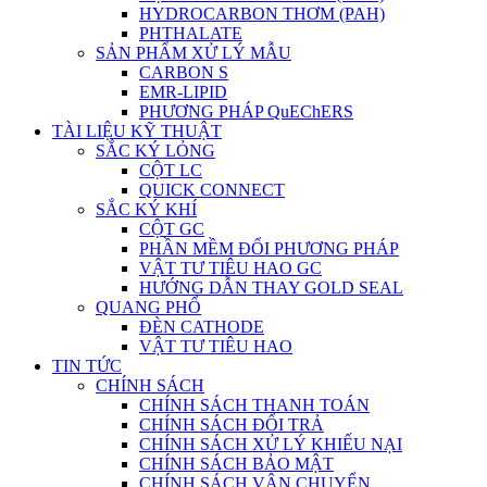
HYDROCARBON THƠM (PAH)
PHTHALATE
SẢN PHẨM XỬ LÝ MẪU
CARBON S
EMR-LIPID
PHƯƠNG PHÁP QuEChERS
TÀI LIỆU KỸ THUẬT
SẮC KÝ LỎNG
CỘT LC
QUICK CONNECT
SẮC KÝ KHÍ
CỘT GC
PHẦN MỀM ĐỔI PHƯƠNG PHÁP
VẬT TƯ TIÊU HAO GC
HƯỚNG DẪN THAY GOLD SEAL
QUANG PHỔ
ĐÈN CATHODE
VẬT TƯ TIÊU HAO
TIN TỨC
CHÍNH SÁCH
CHÍNH SÁCH THANH TOÁN
CHÍNH SÁCH ĐỔI TRẢ
CHÍNH SÁCH XỬ LÝ KHIẾU NẠI
CHÍNH SÁCH BẢO MẬT
CHÍNH SÁCH VẬN CHUYỂN