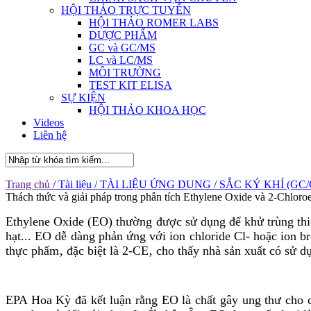
HỘI THẢO TRỰC TUYẾN
HỘI THẢO ROMER LABS
DƯỢC PHẨM
GC và GC/MS
LC và LC/MS
MÔI TRƯỜNG
TEST KIT ELISA
SỰ KIỆN
HỘI THẢO KHOA HỌC
Videos
Liên hệ
Trang chủ
/ Tài liệu
/ TÀI LIỆU ỨNG DỤNG
/ SẮC KÝ KHÍ (GC
Thách thức và giải pháp trong phân tích Ethylene Oxide và 2-Chloro
Ethylene Oxide (EO) thường được sử dụng để khử trùng thiết
hạt... EO dễ dàng phản ứng với ion chloride Cl- hoặc ion b
thực phẩm‚ đặc biệt là 2-CE‚ cho thấy nhà sản xuất có sử d
EPA Hoa Kỳ đã kết luận rằng EO là chất gây ung thư cho 