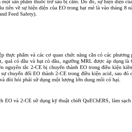
à một sản phẩm thuốc trừ sâu bị cấm. Do đó‚ sự hiện diện c
ầu tiên về sự hiện diện của EO trong hạt mè là vào tháng 8
and Feed Safety)
.
ệp thực phẩm và các cơ quan chức năng cần có các phương 
hạt‚ quả có dầu và hạt có dầu‚ ngưỡng MRL được áp dụng là
 nguyên tắc 2-CE bị chuyển thành EO trong điều kiện kiềm
 sự chuyển đổi EO thành 2-CE trong điều kiện acid‚ sau đó c
và đòi hỏi phải sử dụng một lượng lớn dung môi có hại.
ch EO và 2-CE sử dụng kỹ thuật chiết QuEChERS‚ làm sạc