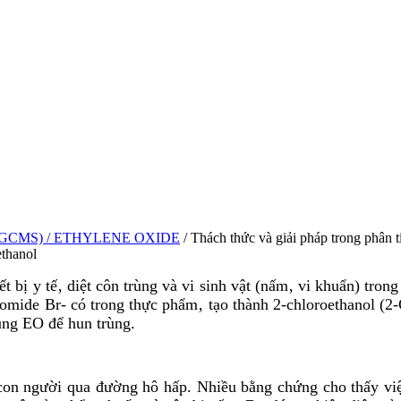
/GCMS)
/ ETHYLENE OXIDE
/ Thách thức và giải pháp trong phân 
ethanol
 bị y tế‚ diệt côn trùng và vi sinh vật (nấm‚ vi khuẩn) tron
romide Br- có trong thực phẩm‚ tạo thành 2-chloroethanol (2
ụng EO để hun trùng.
con người qua đường hô hấp. Nhiều bằng chứng cho thấy việ