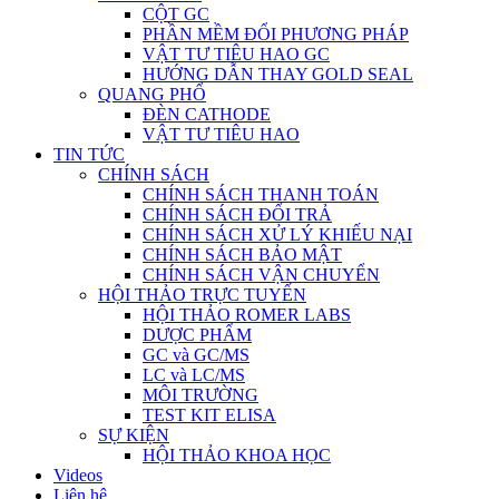
CỘT GC
PHẦN MỀM ĐỔI PHƯƠNG PHÁP
VẬT TƯ TIÊU HAO GC
HƯỚNG DẪN THAY GOLD SEAL
QUANG PHỔ
ĐÈN CATHODE
VẬT TƯ TIÊU HAO
TIN TỨC
CHÍNH SÁCH
CHÍNH SÁCH THANH TOÁN
CHÍNH SÁCH ĐỔI TRẢ
CHÍNH SÁCH XỬ LÝ KHIẾU NẠI
CHÍNH SÁCH BẢO MẬT
CHÍNH SÁCH VẬN CHUYỂN
HỘI THẢO TRỰC TUYẾN
HỘI THẢO ROMER LABS
DƯỢC PHẨM
GC và GC/MS
LC và LC/MS
MÔI TRƯỜNG
TEST KIT ELISA
SỰ KIỆN
HỘI THẢO KHOA HỌC
Videos
Liên hệ