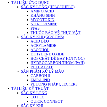
TÀI LIỆU ỨNG DỤNG
SẮC KÝ LỎNG (HPLC/UHPLC)
AMINO ACID
KHÁNG SINH
MYCOTOXIN
NITROSAMINE
PFAS
THUỐC BẢO VỆ THỰC VẬT
SẮC KÝ KHÍ (GC/GCMS)
ACID BÉO
ACRYLAMIDE
ALCOHOL
ETHYLENE OXIDE
HỢP CHẤT DỄ BAY HƠI (VOC)
HYDROCARBON THƠM (PAH)
PHTHALATE
SẢN PHẨM XỬ LÝ MẪU
CARBON S
EMR-LIPID
PHƯƠNG PHÁP QuEChERS
TÀI LIỆU KỸ THUẬT
SẮC KÝ LỎNG
CỘT LC
QUICK CONNECT
SẮC KÝ KHÍ