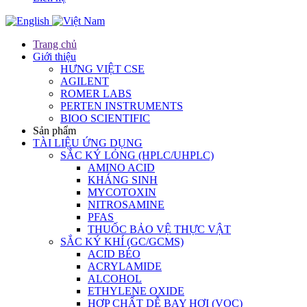
Trang chủ
Giới thiệu
HƯNG VIỆT CSE
AGILENT
ROMER LABS
PERTEN INSTRUMENTS
BIOO SCIENTIFIC
Sản phẩm
TÀI LIỆU ỨNG DỤNG
SẮC KÝ LỎNG (HPLC/UHPLC)
AMINO ACID
KHÁNG SINH
MYCOTOXIN
NITROSAMINE
PFAS
THUỐC BẢO VỆ THỰC VẬT
SẮC KÝ KHÍ (GC/GCMS)
ACID BÉO
ACRYLAMIDE
ALCOHOL
ETHYLENE OXIDE
HỢP CHẤT DỄ BAY HƠI (VOC)