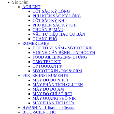
Sản phẩm
AGILENT
CỘT SẮC KÝ LỎNG
PHỤ KIỆN SẮC KÝ LỎNG
CỘT SẮC KÝ KHÍ
PHỤ KIỆN SẮC KÝ KHÍ
CHUẨN BỊ MẪU
VẬT TƯ TIÊU HAO CƠ BẢN
QUANG PHỔ
ROMER LABS
ĐỘC TỐ VI NẤM - MYCOTOXIN
VI SINH GÂY BỆNH - PATHOGEN
FOOD AlLLERGENS- DỊ ỨNG
GMO TEST KIT
CYTOQUANT®
MYCOTOXIN - RM & CRM
PERTEN INSTRUMENTS
MÁY ĐO ĐỘ NHỚT
MÁY PHÂN TÍCH GLUTEN
MÁY ĐO ĐỘ ẨM
MÁY ĐO CHỈ SỐ RƠI
MÁY QUANG PHỔ NIR
MÁY PHÂN TÍCH SỮA
HWASHIN - Ultrasonic Cleaner
BIOO-SCIENTIFIC