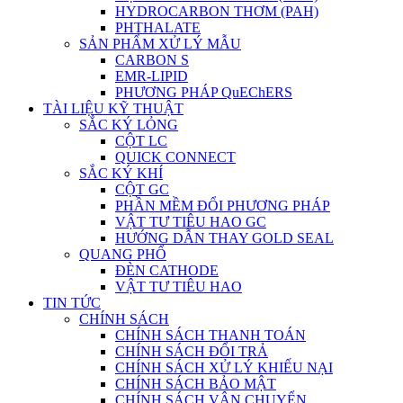
HYDROCARBON THƠM (PAH)
PHTHALATE
SẢN PHẨM XỬ LÝ MẪU
CARBON S
EMR-LIPID
PHƯƠNG PHÁP QuEChERS
TÀI LIỆU KỸ THUẬT
SẮC KÝ LỎNG
CỘT LC
QUICK CONNECT
SẮC KÝ KHÍ
CỘT GC
PHẦN MỀM ĐỔI PHƯƠNG PHÁP
VẬT TƯ TIÊU HAO GC
HƯỚNG DẪN THAY GOLD SEAL
QUANG PHỔ
ĐÈN CATHODE
VẬT TƯ TIÊU HAO
TIN TỨC
CHÍNH SÁCH
CHÍNH SÁCH THANH TOÁN
CHÍNH SÁCH ĐỔI TRẢ
CHÍNH SÁCH XỬ LÝ KHIẾU NẠI
CHÍNH SÁCH BẢO MẬT
CHÍNH SÁCH VẬN CHUYỂN