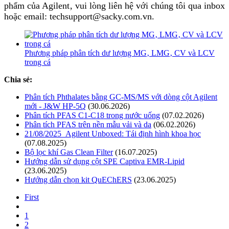
phẩm của Agilent‚ vui lòng liên hệ với chúng tôi qua inbox
hoặc email: techsupport@sacky.com.vn.
Phương pháp phân tích dư lượng MG‚ LMG‚ CV và LCV
trong cá
Chia sẻ:
Phân tích Phthalates bằng GC-MS/MS với dòng cột Agilent
mới - J&W HP-5Q
(30.06.2026)
Phân tích PFAS C1-C18 trong nước uống
(07.02.2026)
Phân tích PFAS trên nền mẫu vải và da
(06.02.2026)
21/08/2025_Agilent Unboxed: Tái định hình khoa học
(07.08.2025)
Bộ lọc khí Gas Clean Filter
(16.07.2025)
Hướng dẫn sử dụng cột SPE Captiva EMR-Lipid
(23.06.2025)
Hướng dẫn chọn kit QuEChERS
(23.06.2025)
First
1
2