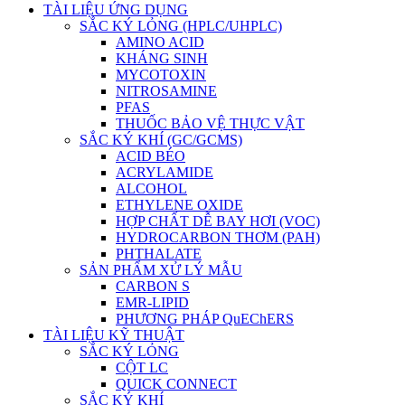
TÀI LIỆU ỨNG DỤNG
SẮC KÝ LỎNG (HPLC/UHPLC)
AMINO ACID
KHÁNG SINH
MYCOTOXIN
NITROSAMINE
PFAS
THUỐC BẢO VỆ THỰC VẬT
SẮC KÝ KHÍ (GC/GCMS)
ACID BÉO
ACRYLAMIDE
ALCOHOL
ETHYLENE OXIDE
HỢP CHẤT DỄ BAY HƠI (VOC)
HYDROCARBON THƠM (PAH)
PHTHALATE
SẢN PHẨM XỬ LÝ MẪU
CARBON S
EMR-LIPID
PHƯƠNG PHÁP QuEChERS
TÀI LIỆU KỸ THUẬT
SẮC KÝ LỎNG
CỘT LC
QUICK CONNECT
SẮC KÝ KHÍ