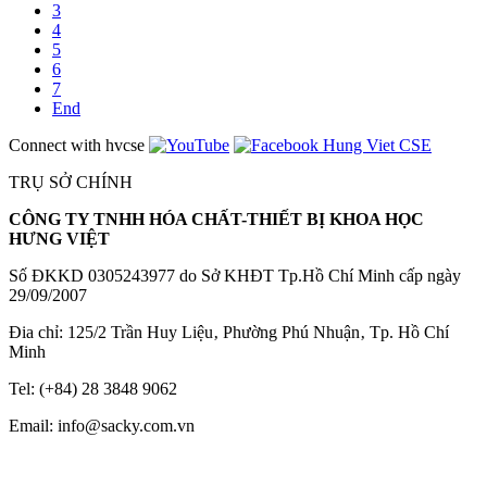
3
4
5
6
7
End
Connect with hvcse
TRỤ SỞ CHÍNH
CÔNG TY TNHH HÓA CHẤT-THIẾT BỊ KHOA HỌC
HƯNG VIỆT
Số ĐKKD 0305243977 do Sở KHĐT Tp.Hồ Chí Minh cấp ngày
29/09/2007
Đia chỉ: 125/2 Trần Huy Liệu‚ Phường Phú Nhuận‚ Tp. Hồ Chí
Minh
Tel: (+84) 28 3848 9062
Email: info@sacky.com.vn