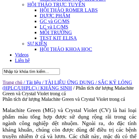
HỘI THẢO TRỰC TUYẾN
HỘI THẢO ROMER LABS
DƯỢC PHẨM
GC và GC/MS
LC và LC/MS
MÔI TRƯỜNG
TEST KIT ELISA
SỰ KIỆN
HỘI THẢO KHOA HỌC
Videos
Liên hệ
Trang chủ
/ Tài liệu
/ TÀI LIỆU ỨNG DỤNG
/ SẮC KÝ LỎNG
(HPLC/UHPLC)
/ KHÁNG SINH
/ Phân tích dư lượng Malachite
Green và Crystal Violet trong cá
Phân tích dư lượng Malachite Green và Crystal Violet trong cá
Malachite Green (MG) và Crystal Violet (CV) là hai loại
phẩm màu tổng hợp được sử dụng rộng rãi trong các
ngành công nghiệp dệt nhuộm. Ngoài ra‚ do đặc tính
kháng khuẩn‚ chúng còn được dùng để điều trị các bệnh
truyền nhiễm ở cá và lươn. Các chất này‚ mặc dù có thể