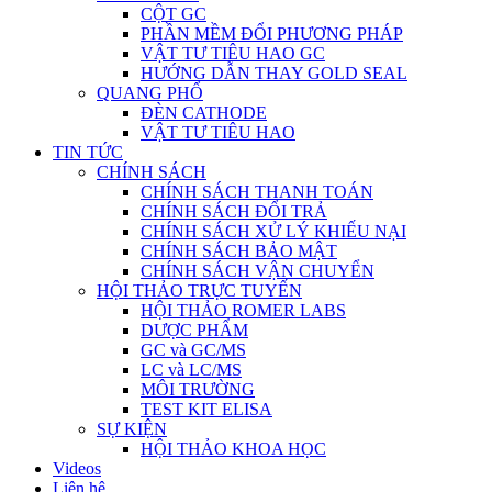
CỘT GC
PHẦN MỀM ĐỔI PHƯƠNG PHÁP
VẬT TƯ TIÊU HAO GC
HƯỚNG DẪN THAY GOLD SEAL
QUANG PHỔ
ĐÈN CATHODE
VẬT TƯ TIÊU HAO
TIN TỨC
CHÍNH SÁCH
CHÍNH SÁCH THANH TOÁN
CHÍNH SÁCH ĐỔI TRẢ
CHÍNH SÁCH XỬ LÝ KHIẾU NẠI
CHÍNH SÁCH BẢO MẬT
CHÍNH SÁCH VẬN CHUYỂN
HỘI THẢO TRỰC TUYẾN
HỘI THẢO ROMER LABS
DƯỢC PHẨM
GC và GC/MS
LC và LC/MS
MÔI TRƯỜNG
TEST KIT ELISA
SỰ KIỆN
HỘI THẢO KHOA HỌC
Videos
Liên hệ