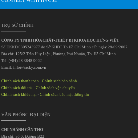
CONNECT WITH HVCSE
TRỤ SỞ CHÍNH
CÔNG TY TNHH HÓA CHẤT-THIẾT BỊ KHOA HỌC HƯNG VIỆT
Số ĐKKD 0305243977 do Sở KHĐT Tp.Hồ Chí Minh cấp ngày 29/09/2007
Đia chỉ: 125/2 Trần Huy Liệu‚ Phường Phú Nhuận‚ Tp. Hồ Chí Minh
Tel: (+84) 28 3848 9062
Email: info@sacky.com.vn
Chính sách thanh toán
-
Chính sách bảo hành
Chính sách đổi trả
-
Chính sách vận chuyển
Chính sách khiếu nại
-
Chính sách bảo mật thông tin
VĂN PHÒNG ĐẠI DIỆN
CHI NHÁNH CẦN THƠ
Địa chỉ: Số 6‚ Đường B22