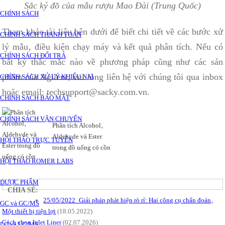
Sắc ký đồ của mẫu rượu Mao Đài (Trung Quốc)
CHÍNH SÁCH
Tham khảo tài liệu bên dưới để biết chi tiết về các bước xử
CHÍNH SÁCH THANH TOÁN
lý mẫu‚ điều kiện chạy máy và kết quả phân tích. Nếu có
CHÍNH SÁCH ĐỔI TRẢ
bất kỳ thắc mắc nào về phương pháp cũng như các sản
phẩm của Agilent‚ vui lòng liên hệ với chúng tôi qua inbox
CHÍNH SÁCH XỬ LÝ KHIẾU NẠI
hoặc email: techsupport@sacky.com.vn.
CHÍNH SÁCH BẢO MẬT
CHÍNH SÁCH VẬN CHUYỂN
Phân tích Alcohol‚
Aldehyde và Ester
HỘI THẢO TRỰC TUYẾN
trong đồ uống có cồn
HỘI THẢO ROMER LABS
DƯỢC PHẨM
CHIA SẺ:
25/05/2022_Giải pháp phát hiện rò rỉ: Hai công cụ chẩn đoán‚
GC và GC/MS
Một thiết bị tiện lợi
(18.05.2022)
Cách chọn Inlet Liner
(02.07.2026)
LC và LC/MS