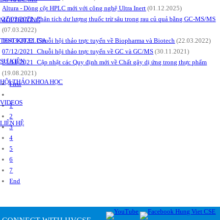
Altura - Dòng cột HPLC mới với công nghệ Ultra Inert
(01.12.2025)
22/03/2022_Phân tích dư lượng thuốc trừ sâu trong rau củ quả bằng GC-MS/MS
MÔI TRƯỜNG
(07.03.2022)
16/03/2022_Chuỗi hội thảo trực tuyến về Biopharma và Biotech
(22.03.2022)
TEST KIT ELISA
07/12/2021_Chuỗi hội thảo trực tuyến về GC và GC/MS
(30.11.2021)
SỰ KIỆN
23/11/2021_Cập nhật các Quy định mới về Chất gây dị ứng trong thực phẩm
(19.08.2021)
HỘI THẢO KHOA HỌC
First
VIDEOS
1
2
LIÊN HỆ
3
4
5
6
7
End