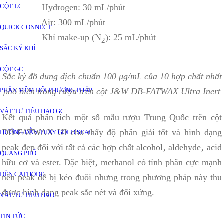
CỘT LC
Hydrogen: 30 mL/phút
Air: 300 mL/phút
QUICK CONNECT
Khí make-up (N
): 25 mL/phút
2
SẮC KÝ KHÍ
CỘT GC
Sắc ký đồ dung dịch chuẩn 100 μg/mL của 10 hợp chất nhất
phổ biến trong rượu trên cột J&W DB-FATWAX Ultra Inert
PHẦN MỀM ĐỔI PHƯƠNG PHÁP
VẬT TƯ TIÊU HAO GC
Kết quả phân tích một số mẫu rượu Trung Quốc trên cột
DB-FATWAX UI
cho thấy độ phân giải tốt và hình dạng
HƯỚNG DẪN THAY GOLD SEAL
peak đẹp đối với tất cả các hợp chất alcohol‚ aldehyde‚ acid
QUANG PHỔ
hữu cơ và ester. Đặc biệt‚ methanol có tính phân cực mạnh
ĐÈN CATHODE
nên peak dễ bị kéo đuôi nhưng trong phương pháp này thu
được hình dạng peak sắc nét và đối xứng.
VẬT TƯ TIÊU HAO
TIN TỨC