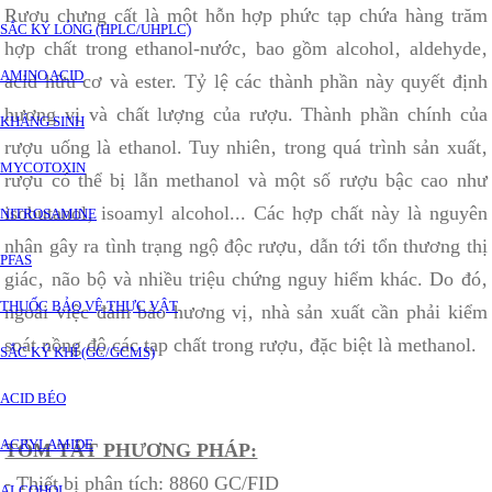
Rượu chưng cất là một hỗn hợp phức tạp chứa hàng trăm
SẮC KÝ LỎNG (HPLC/UHPLC)
hợp chất trong ethanol-nước‚ bao gồm alcohol‚ aldehyde‚
AMINO ACID
acid hữu cơ và ester. Tỷ lệ các thành phần này quyết định
hương vị và chất lượng của rượu. Thành phần chính của
KHÁNG SINH
rượu uống là ethanol. Tuy nhiên‚ trong quá trình sản xuất‚
MYCOTOXIN
rượu có thể bị lẫn methanol và một số rượu bậc cao như
isobutanol‚ isoamyl alcohol... Các hợp chất này là nguyên
NITROSAMINE
nhân gây ra tình trạng ngộ độc rượu‚ dẫn tới tổn thương thị
PFAS
giác‚ não bộ và nhiều triệu chứng nguy hiểm khác. Do đó‚
THUỐC BẢO VỆ THỰC VẬT
ngoài việc đảm bảo hương vị‚ nhà sản xuất cần phải kiểm
soát nồng độ các tạp chất trong rượu‚ đặc biệt là methanol.
SẮC KÝ KHÍ (GC/GCMS)
ACID BÉO
ACRYLAMIDE
TÓM TẮT PHƯƠNG PHÁP:
- Thiết bị phân tích: 8860 GC/FID
ALCOHOL