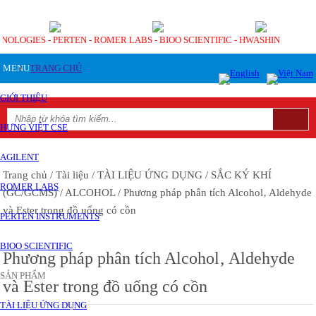
CHNOLOGIES - PERTEN - ROMER LABS - BIOO SCIENTIFIC - HWASHIN
MENU
TRANG CHỦ
GIỚI THIỆU
HƯNG VIỆT CSE
AGILENT
Trang chủ
/ Tài liệu
/ TÀI LIỆU ỨNG DỤNG
/ SẮC KÝ KHÍ
ROMER LABS
(GC/GCMS)
/ ALCOHOL
/ Phương pháp phân tích Alcohol‚ Aldehyde
và Ester trong đồ uống có cồn
PERTEN INSTRUMENTS
BIOO SCIENTIFIC
Phương pháp phân tích Alcohol‚ Aldehyde
SẢN PHẨM
và Ester trong đồ uống có cồn
TÀI LIỆU ỨNG DỤNG