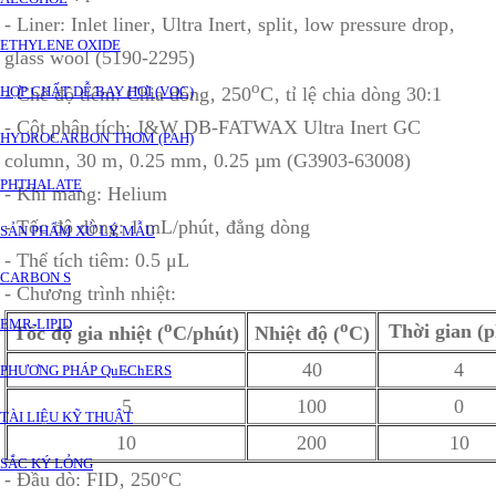
- Liner: Inlet liner‚ Ultra Inert‚ split‚ low pressure drop‚
ETHYLENE OXIDE
glass wool (5190-2295)
o
HỢP CHẤT DỄ BAY HƠI (VOC)
- Chế độ tiêm: Chia dòng‚ 250
C‚ tỉ lệ chia dòng 30:1
- Cột phân tích: J&W DB-FATWAX Ultra Inert GC
HYDROCARBON THƠM (PAH)
column‚ 30 m‚ 0.25 mm‚ 0.25 µm (G3903-63008)
PHTHALATE
- Khí mang: Helium
- Tốc độ dòng: 1 mL/phút‚ đẳng dòng
SẢN PHẨM XỬ LÝ MẪU
- Thể tích tiêm: 0.5 μL
CARBON S
- Chương trình nhiệt:
EMR-LIPID
o
o
Thời gian (p
Tốc độ gia nhiệt (
C/phút)
Nhiệt độ (
C)
-
40
4
PHƯƠNG PHÁP QuEChERS
5
100
0
TÀI LIỆU KỸ THUẬT
10
200
10
SẮC KÝ LỎNG
- Đầu dò: FID‚ 250°C