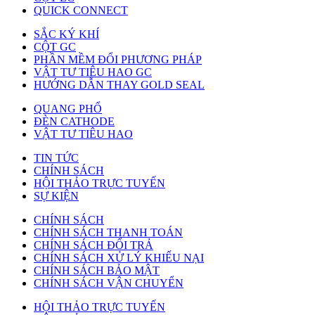
QUICK CONNECT
SẮC KÝ KHÍ
CỘT GC
PHẦN MỀM ĐỔI PHƯƠNG PHÁP
VẬT TƯ TIÊU HAO GC
HƯỚNG DẪN THAY GOLD SEAL
QUANG PHỔ
ĐÈN CATHODE
VẬT TƯ TIÊU HAO
TIN TỨC
CHÍNH SÁCH
HỘI THẢO TRỰC TUYẾN
SỰ KIỆN
CHÍNH SÁCH
CHÍNH SÁCH THANH TOÁN
CHÍNH SÁCH ĐỔI TRẢ
CHÍNH SÁCH XỬ LÝ KHIẾU NẠI
CHÍNH SÁCH BẢO MẬT
CHÍNH SÁCH VẬN CHUYỂN
HỘI THẢO TRỰC TUYẾN