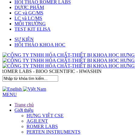
HỘI THẢO ROMER LABS
DƯỢC PHẨM
GC và GC/MS
LC và LC/MS
MÔI TRƯỜNG
TEST KIT ELISA
SỰ KIỆN
HỘI THẢO KHOA HỌC
TEN - ROMER LABS - BIOO SCIENTIFIC - HWASHIN
MENU
Trang chủ
Giới thiệu
HƯNG VIỆT CSE
AGILENT
ROMER LABS
PERTEN INSTRUMENTS