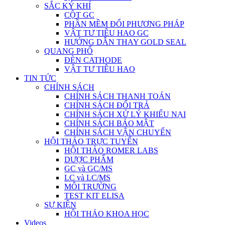
SẮC KÝ KHÍ
CỘT GC
PHẦN MỀM ĐỔI PHƯƠNG PHÁP
VẬT TƯ TIÊU HAO GC
HƯỚNG DẪN THAY GOLD SEAL
QUANG PHỔ
ĐÈN CATHODE
VẬT TƯ TIÊU HAO
TIN TỨC
CHÍNH SÁCH
CHÍNH SÁCH THANH TOÁN
CHÍNH SÁCH ĐỔI TRẢ
CHÍNH SÁCH XỬ LÝ KHIẾU NẠI
CHÍNH SÁCH BẢO MẬT
CHÍNH SÁCH VẬN CHUYỂN
HỘI THẢO TRỰC TUYẾN
HỘI THẢO ROMER LABS
DƯỢC PHẨM
GC và GC/MS
LC và LC/MS
MÔI TRƯỜNG
TEST KIT ELISA
SỰ KIỆN
HỘI THẢO KHOA HỌC
Videos