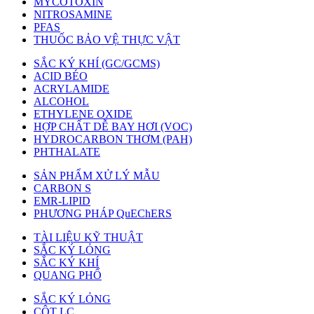
MYCOTOXIN
NITROSAMINE
PFAS
THUỐC BẢO VỆ THỰC VẬT
SẮC KÝ KHÍ (GC/GCMS)
ACID BÉO
ACRYLAMIDE
ALCOHOL
ETHYLENE OXIDE
HỢP CHẤT DỄ BAY HƠI (VOC)
HYDROCARBON THƠM (PAH)
PHTHALATE
SẢN PHẨM XỬ LÝ MẪU
CARBON S
EMR-LIPID
PHƯƠNG PHÁP QuEChERS
TÀI LIỆU KỸ THUẬT
SẮC KÝ LỎNG
SẮC KÝ KHÍ
QUANG PHỔ
SẮC KÝ LỎNG
CỘT LC