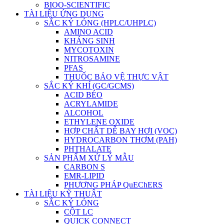
BIOO-SCIENTIFIC
TÀI LIỆU ỨNG DỤNG
SẮC KÝ LỎNG (HPLC/UHPLC)
AMINO ACID
KHÁNG SINH
MYCOTOXIN
NITROSAMINE
PFAS
THUỐC BẢO VỆ THỰC VẬT
SẮC KÝ KHÍ (GC/GCMS)
ACID BÉO
ACRYLAMIDE
ALCOHOL
ETHYLENE OXIDE
HỢP CHẤT DỄ BAY HƠI (VOC)
HYDROCARBON THƠM (PAH)
PHTHALATE
SẢN PHẨM XỬ LÝ MẪU
CARBON S
EMR-LIPID
PHƯƠNG PHÁP QuEChERS
TÀI LIỆU KỸ THUẬT
SẮC KÝ LỎNG
CỘT LC
QUICK CONNECT