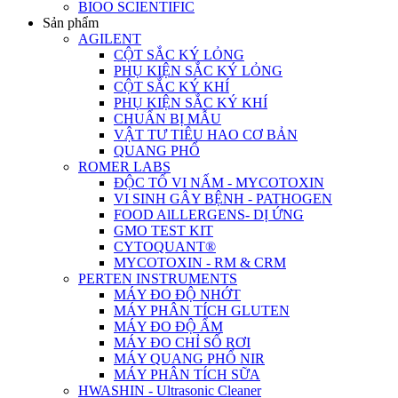
BIOO SCIENTIFIC
Sản phẩm
AGILENT
CỘT SẮC KÝ LỎNG
PHỤ KIỆN SẮC KÝ LỎNG
CỘT SẮC KÝ KHÍ
PHỤ KIỆN SẮC KÝ KHÍ
CHUẨN BỊ MẪU
VẬT TƯ TIÊU HAO CƠ BẢN
QUANG PHỔ
ROMER LABS
ĐỘC TỐ VI NẤM - MYCOTOXIN
VI SINH GÂY BỆNH - PATHOGEN
FOOD AlLLERGENS- DỊ ỨNG
GMO TEST KIT
CYTOQUANT®
MYCOTOXIN - RM & CRM
PERTEN INSTRUMENTS
MÁY ĐO ĐỘ NHỚT
MÁY PHÂN TÍCH GLUTEN
MÁY ĐO ĐỘ ẨM
MÁY ĐO CHỈ SỐ RƠI
MÁY QUANG PHỔ NIR
MÁY PHÂN TÍCH SỮA
HWASHIN - Ultrasonic Cleaner