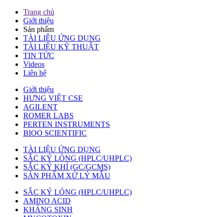
Trang chủ
Giới thiệu
Sản phẩm
TÀI LIỆU ỨNG DỤNG
TÀI LIỆU KỸ THUẬT
TIN TỨC
Videos
Liên hệ
Giới thiệu
HƯNG VIỆT CSE
AGILENT
ROMER LABS
PERTEN INSTRUMENTS
BIOO SCIENTIFIC
TÀI LIỆU ỨNG DỤNG
SẮC KÝ LỎNG (HPLC/UHPLC)
SẮC KÝ KHÍ (GC/GCMS)
SẢN PHẨM XỬ LÝ MẪU
SẮC KÝ LỎNG (HPLC/UHPLC)
AMINO ACID
KHÁNG SINH