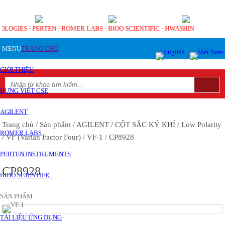
NOLOGIES - PERTEN - ROMER LABS - BIOO SCIENTIFIC - HWASHIN
MENU
TRANG CHỦ
GIỚI THIỆU
HƯNG VIỆT CSE
AGILENT
Trang chủ
/ Sản phẩm
/ AGILENT
/ CỘT SẮC KÝ KHÍ
/ Low Polarity
ROMER LABS
/ VF (Varian Factor Four)
/ VF-1
/ CP8928
PERTEN INSTRUMENTS
CP8928
BIOO SCIENTIFIC
SẢN PHẨM
TÀI LIỆU ỨNG DỤNG