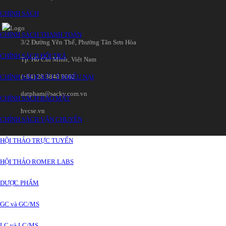
CHÍNH SÁCH
CHÍNH SÁCH THANH TOÁN
3/2 Đường Yên Thế‚ Phường Tân Sơn Hòa
CHÍNH SÁCH ĐỔI TRẢ
Tp. Hồ Chí Minh‚ Việt Nam
(+84) 28 3848 9062
CHÍNH SÁCH XỬ LÝ KHIẾU NẠI
datpham@sacky.com.vn
CHÍNH SÁCH BẢO MẬT
hvcse.vn
CHÍNH SÁCH VẬN CHUYỂN
HỘI THẢO TRỰC TUYẾN
HỘI THẢO ROMER LABS
DƯỢC PHẨM
GC và GC/MS
LC và LC/MS