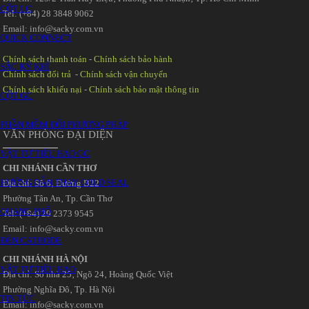
CỘT LC
Tel: (+84) 28 3848 9062
Email: info@sacky.com.vn
QUICK CONNECT
Chính sách thanh toán
-
Chính sách bảo hành
SẮC KÝ KHÍ
Chính sách đổi trả
-
Chính sách vận chuyển
Chính sách khiếu nại
-
Chính sách bảo mật thông tin
CỘT GC
PHẦN MỀM ĐỔI PHƯƠNG PHÁP
VĂN PHÒNG ĐẠI DIỆN
VẬT TƯ TIÊU HAO GC
CHI NHÁNH CẦN THƠ
HƯỚNG DẪN THAY GOLD SEAL
Địa chỉ: Số 6‚ Đường B22
Phường Tân An‚ Tp. Cần Thơ
QUANG PHỔ
Tel: (+84) 29 2373 9545
Email: info@sacky.com.vn
ĐÈN CATHODE
CHI NHÁNH HÀ NỘI
VẬT TƯ TIÊU HAO
Địa chỉ: Số nhà 25‚ Ngõ 24‚ Hoàng Quốc Việt
Phường Nghĩa Đô‚ Tp. Hà Nội
TIN TỨC
Email: info@sacky.com.vn