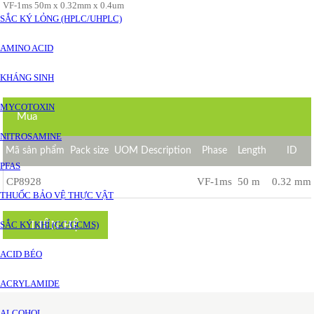
VF-1ms 50m x 0.32mm x 0.4um
SẮC KÝ LỎNG (HPLC/UHPLC)
AMINO ACID
KHÁNG SINH
MYCOTOXIN
Mua
NITROSAMINE
Mã sản phẩm
Pack size
UOM Description
Phase
Length
ID
PFAS
CP8928
VF-1ms
50 m
0.32 mm
THUỐC BẢO VỆ THỰC VẬT
LIÊN HỆ
SẮC KÝ KHÍ (GC/GCMS)
ACID BÉO
ACRYLAMIDE
ALCOHOL