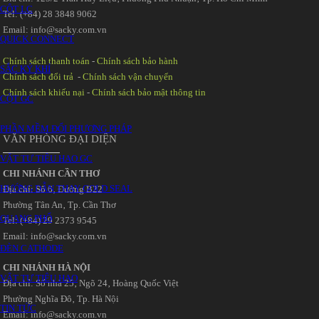
CỘT LC
Tel: (+84) 28 3848 9062
Email: info@sacky.com.vn
QUICK CONNECT
Chính sách thanh toán
-
Chính sách bảo hành
SẮC KÝ KHÍ
Chính sách đổi trả
-
Chính sách vận chuyển
Chính sách khiếu nại
-
Chính sách bảo mật thông tin
CỘT GC
PHẦN MỀM ĐỔI PHƯƠNG PHÁP
VĂN PHÒNG ĐẠI DIỆN
VẬT TƯ TIÊU HAO GC
CHI NHÁNH CẦN THƠ
HƯỚNG DẪN THAY GOLD SEAL
Địa chỉ: Số 6‚ Đường B22
Phường Tân An‚ Tp. Cần Thơ
QUANG PHỔ
Tel: (+84) 29 2373 9545
Email: info@sacky.com.vn
ĐÈN CATHODE
CHI NHÁNH HÀ NỘI
VẬT TƯ TIÊU HAO
Địa chỉ: Số nhà 25‚ Ngõ 24‚ Hoàng Quốc Việt
Phường Nghĩa Đô‚ Tp. Hà Nội
TIN TỨC
Email: info@sacky.com.vn