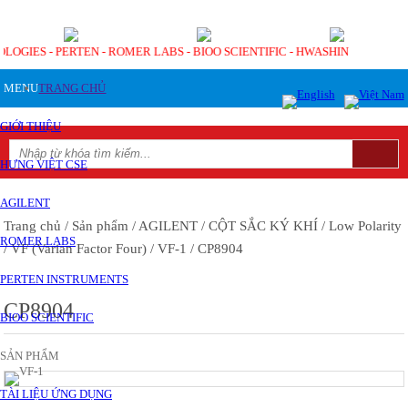
OLOGIES - PERTEN - ROMER LABS - BIOO SCIENTIFIC - HWASHIN
MENU
TRANG CHỦ
GIỚI THIỆU
HƯNG VIỆT CSE
AGILENT
Trang chủ
/ Sản phẩm
/ AGILENT
/ CỘT SẮC KÝ KHÍ
/ Low Polarity
ROMER LABS
/ VF (Varian Factor Four)
/ VF-1
/ CP8904
PERTEN INSTRUMENTS
CP8904
BIOO SCIENTIFIC
SẢN PHẨM
TÀI LIỆU ỨNG DỤNG