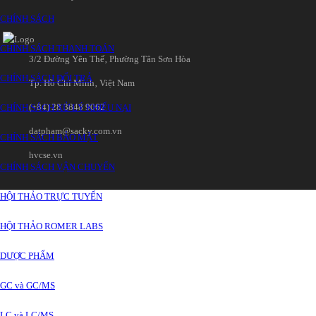
CHÍNH SÁCH
CHÍNH SÁCH THANH TOÁN
3/2 Đường Yên Thế‚ Phường Tân Sơn Hòa
CHÍNH SÁCH ĐỔI TRẢ
Tp. Hồ Chí Minh‚ Việt Nam
(+84) 28 3848 9062
CHÍNH SÁCH XỬ LÝ KHIẾU NẠI
datpham@sacky.com.vn
CHÍNH SÁCH BẢO MẬT
hvcse.vn
CHÍNH SÁCH VẬN CHUYỂN
HỘI THẢO TRỰC TUYẾN
HỘI THẢO ROMER LABS
DƯỢC PHẨM
GC và GC/MS
LC và LC/MS