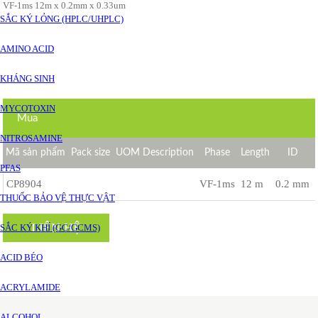
VF-1ms 12m x 0.2mm x 0.33um
SẮC KÝ LỎNG (HPLC/UHPLC)
AMINO ACID
KHÁNG SINH
MYCOTOXIN
Mua
NITROSAMINE
Mã sản phẩm
Pack size
UOM Description
Phase
Length
ID
PFAS
CP8904
VF-1ms
12 m
0.2 mm
THUỐC BẢO VỆ THỰC VẬT
LIÊN HỆ
SẮC KÝ KHÍ (GC/GCMS)
ACID BÉO
ACRYLAMIDE
ALCOHOL