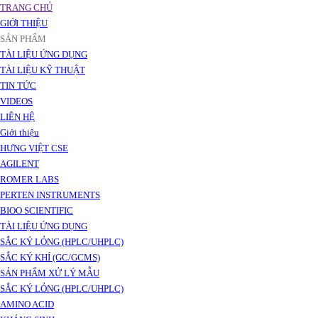
TRANG CHỦ
GIỚI THIỆU
SẢN PHẨM
TÀI LIỆU ỨNG DỤNG
TÀI LIỆU KỸ THUẬT
TIN TỨC
VIDEOS
LIÊN HỆ
Giới thiệu
HƯNG VIỆT CSE
AGILENT
ROMER LABS
PERTEN INSTRUMENTS
BIOO SCIENTIFIC
TÀI LIỆU ỨNG DỤNG
SẮC KÝ LỎNG (HPLC/UHPLC)
SẮC KÝ KHÍ (GC/GCMS)
SẢN PHẨM XỬ LÝ MẪU
SẮC KÝ LỎNG (HPLC/UHPLC)
AMINO ACID