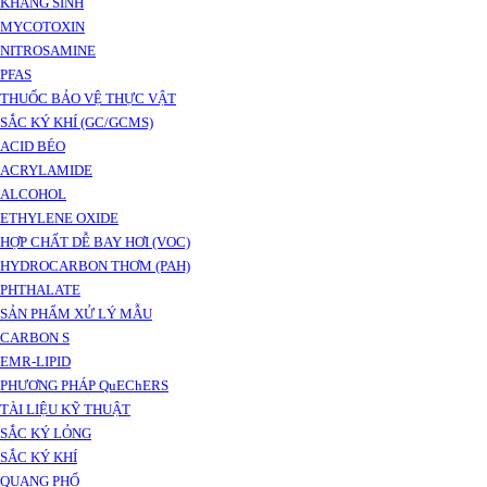
KHÁNG SINH
MYCOTOXIN
NITROSAMINE
PFAS
THUỐC BẢO VỆ THỰC VẬT
SẮC KÝ KHÍ (GC/GCMS)
ACID BÉO
ACRYLAMIDE
ALCOHOL
ETHYLENE OXIDE
HỢP CHẤT DỄ BAY HƠI (VOC)
HYDROCARBON THƠM (PAH)
PHTHALATE
SẢN PHẨM XỬ LÝ MẪU
CARBON S
EMR-LIPID
PHƯƠNG PHÁP QuEChERS
TÀI LIỆU KỸ THUẬT
SẮC KÝ LỎNG
SẮC KÝ KHÍ
QUANG PHỔ