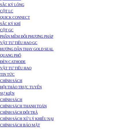
SẮC KÝ LỎNG
CỘT LC
QUICK CONNECT
SẮC KÝ KHÍ
CỘT GC
PHẦN MỀM ĐỔI PHƯƠNG PHÁP
VẬT TƯ TIÊU HAO GC
HƯỚNG DẪN THAY GOLD SEAL
QUANG PHỔ
ĐÈN CATHODE
VẬT TƯ TIÊU HAO
TIN TỨC
CHÍNH SÁCH
HỘI THẢO TRỰC TUYẾN
SỰ KIỆN
CHÍNH SÁCH
CHÍNH SÁCH THANH TOÁN
CHÍNH SÁCH ĐỔI TRẢ
CHÍNH SÁCH XỬ LÝ KHIẾU NẠI
CHÍNH SÁCH BẢO MẬT