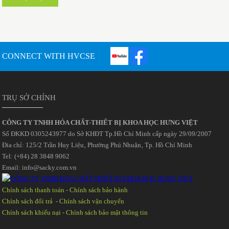
CONNECT WITH HVCSE
TRỤ SỞ CHÍNH
CÔNG TY TNHH HÓA CHẤT-THIẾT BỊ KHOA HỌC HƯNG VIỆT
Số ĐKKD 0305243977 do Sở KHĐT Tp.Hồ Chí Minh cấp ngày 29/09/2007
Đia chỉ: 125/2 Trần Huy Liệu‚ Phường Phú Nhuận‚ Tp. Hồ Chí Minh
Tel: (+84) 28 3848 9062
Email: info@sacky.com.vn
Chính sách thanh toán
-
Chính sách bảo hành
Chính sách đổi trả
-
Chính sách vận chuyển
Chính sách khiếu nại
-
Chính sách bảo mật thông tin