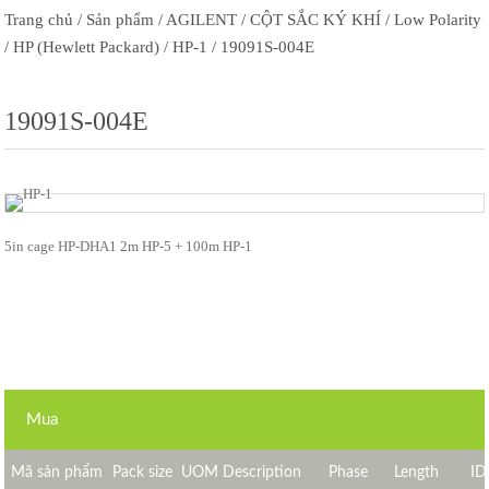
Trang chủ
/ Sản phẩm
/ AGILENT
/ CỘT SẮC KÝ KHÍ
/ Low Polarity
/ HP (Hewlett Packard)
/ HP-1
/ 19091S-004E
19091S-004E
5in cage HP-DHA1 2m HP-5 + 100m HP-1
Mua
Mã sản phẩm
Pack size
UOM Description
Phase
Length
ID