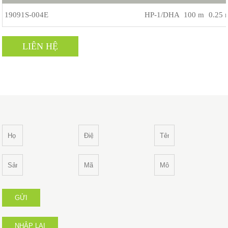
19091S-004E
HP-1/DHA
100 m
0.25
LIÊN HỆ
GỬI
NHẬP LẠI