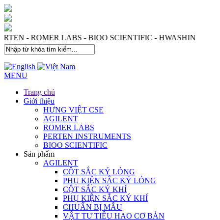
 - PERTEN - ROMER LABS - BIOO SCIENTIFIC - HWASHI
MENU
Trang chủ
Giới thiệu
HƯNG VIỆT CSE
AGILENT
ROMER LABS
PERTEN INSTRUMENTS
BIOO SCIENTIFIC
Sản phẩm
AGILENT
CỘT SẮC KÝ LỎNG
PHỤ KIỆN SẮC KÝ LỎNG
CỘT SẮC KÝ KHÍ
PHỤ KIỆN SẮC KÝ KHÍ
CHUẨN BỊ MẪU
VẬT TƯ TIÊU HAO CƠ BẢN