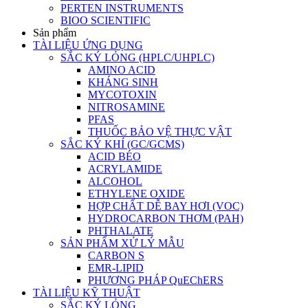
PERTEN INSTRUMENTS
BIOO SCIENTIFIC
Sản phẩm
TÀI LIỆU ỨNG DỤNG
SẮC KÝ LỎNG (HPLC/UHPLC)
AMINO ACID
KHÁNG SINH
MYCOTOXIN
NITROSAMINE
PFAS
THUỐC BẢO VỆ THỰC VẬT
SẮC KÝ KHÍ (GC/GCMS)
ACID BÉO
ACRYLAMIDE
ALCOHOL
ETHYLENE OXIDE
HỢP CHẤT DỄ BAY HƠI (VOC)
HYDROCARBON THƠM (PAH)
PHTHALATE
SẢN PHẨM XỬ LÝ MẪU
CARBON S
EMR-LIPID
PHƯƠNG PHÁP QuEChERS
TÀI LIỆU KỸ THUẬT
SẮC KÝ LỎNG