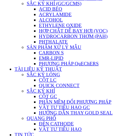
SẮC KÝ KHÍ (GC/GCMS)
ACID BÉO
ACRYLAMIDE
ALCOHOL
ETHYLENE OXIDE
HỢP CHẤT DỄ BAY HƠI (VOC)
HYDROCARBON THƠM (PAH)
PHTHALATE
SẢN PHẨM XỬ LÝ MẪU
CARBON S
EMR-LIPID
PHƯƠNG PHÁP QuEChERS
TÀI LIỆU KỸ THUẬT
SẮC KÝ LỎNG
CỘT LC
QUICK CONNECT
SẮC KÝ KHÍ
CỘT GC
PHẦN MỀM ĐỔI PHƯƠNG PHÁP
VẬT TƯ TIÊU HAO GC
HƯỚNG DẪN THAY GOLD SEAL
QUANG PHỔ
ĐÈN CATHODE
VẬT TƯ TIÊU HAO
TIN TỨC