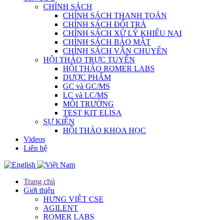
CHÍNH SÁCH
CHÍNH SÁCH THANH TOÁN
CHÍNH SÁCH ĐỔI TRẢ
CHÍNH SÁCH XỬ LÝ KHIẾU NẠI
CHÍNH SÁCH BẢO MẬT
CHÍNH SÁCH VẬN CHUYỂN
HỘI THẢO TRỰC TUYẾN
HỘI THẢO ROMER LABS
DƯỢC PHẨM
GC và GC/MS
LC và LC/MS
MÔI TRƯỜNG
TEST KIT ELISA
SỰ KIỆN
HỘI THẢO KHOA HỌC
Videos
Liên hệ
Trang chủ
Giới thiệu
HƯNG VIỆT CSE
AGILENT
ROMER LABS