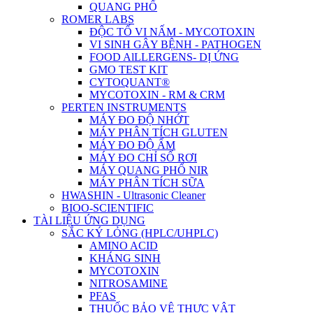
QUANG PHỔ
ROMER LABS
ĐỘC TỐ VI NẤM - MYCOTOXIN
VI SINH GÂY BỆNH - PATHOGEN
FOOD AlLLERGENS- DỊ ỨNG
GMO TEST KIT
CYTOQUANT®
MYCOTOXIN - RM & CRM
PERTEN INSTRUMENTS
MÁY ĐO ĐỘ NHỚT
MÁY PHÂN TÍCH GLUTEN
MÁY ĐO ĐỘ ẨM
MÁY ĐO CHỈ SỐ RƠI
MÁY QUANG PHỔ NIR
MÁY PHÂN TÍCH SỮA
HWASHIN - Ultrasonic Cleaner
BIOO-SCIENTIFIC
TÀI LIỆU ỨNG DỤNG
SẮC KÝ LỎNG (HPLC/UHPLC)
AMINO ACID
KHÁNG SINH
MYCOTOXIN
NITROSAMINE
PFAS
THUỐC BẢO VỆ THỰC VẬT