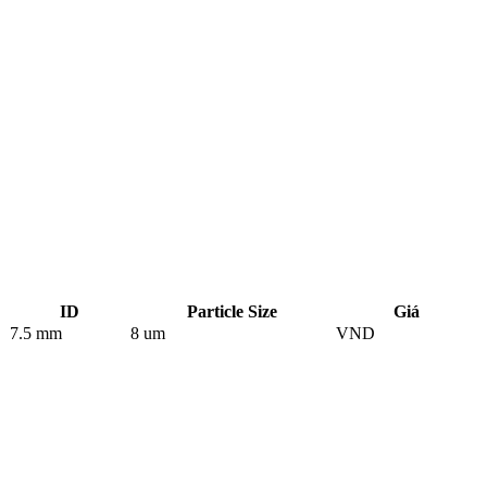
ID
Particle Size
Giá
7.5 mm
8 um
VND