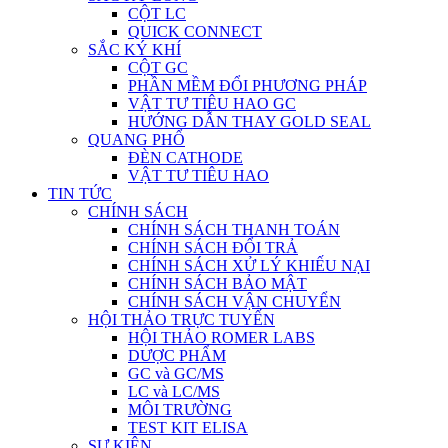
CỘT LC
QUICK CONNECT
SẮC KÝ KHÍ
CỘT GC
PHẦN MỀM ĐỔI PHƯƠNG PHÁP
VẬT TƯ TIÊU HAO GC
HƯỚNG DẪN THAY GOLD SEAL
QUANG PHỔ
ĐÈN CATHODE
VẬT TƯ TIÊU HAO
TIN TỨC
CHÍNH SÁCH
CHÍNH SÁCH THANH TOÁN
CHÍNH SÁCH ĐỔI TRẢ
CHÍNH SÁCH XỬ LÝ KHIẾU NẠI
CHÍNH SÁCH BẢO MẬT
CHÍNH SÁCH VẬN CHUYỂN
HỘI THẢO TRỰC TUYẾN
HỘI THẢO ROMER LABS
DƯỢC PHẨM
GC và GC/MS
LC và LC/MS
MÔI TRƯỜNG
TEST KIT ELISA
SỰ KIỆN