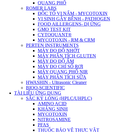
QUANG PHỔ
ROMER LABS
ĐỘC TỐ VI NẤM - MYCOTOXIN
VI SINH GÂY BỆNH - PATHOGEN
FOOD AlLLERGENS- DỊ ỨNG
GMO TEST KIT
CYTOQUANT®
MYCOTOXIN - RM & CRM
PERTEN INSTRUMENTS
MÁY ĐO ĐỘ NHỚT
MÁY PHÂN TÍCH GLUTEN
MÁY ĐO ĐỘ ẨM
MÁY ĐO CHỈ SỐ RƠI
MÁY QUANG PHỔ NIR
MÁY PHÂN TÍCH SỮA
HWASHIN - Ultrasonic Cleaner
BIOO-SCIENTIFIC
TÀI LIỆU ỨNG DỤNG
SẮC KÝ LỎNG (HPLC/UHPLC)
AMINO ACID
KHÁNG SINH
MYCOTOXIN
NITROSAMINE
PFAS
THUỐC BẢO VỆ THỰC VẬT