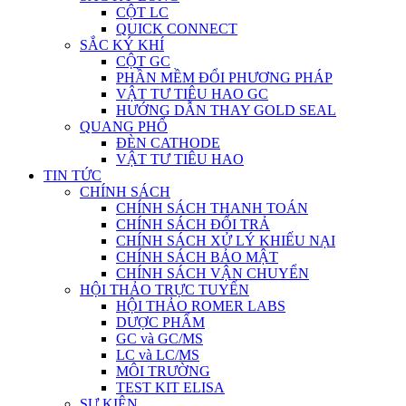
CỘT LC
QUICK CONNECT
SẮC KÝ KHÍ
CỘT GC
PHẦN MỀM ĐỔI PHƯƠNG PHÁP
VẬT TƯ TIÊU HAO GC
HƯỚNG DẪN THAY GOLD SEAL
QUANG PHỔ
ĐÈN CATHODE
VẬT TƯ TIÊU HAO
TIN TỨC
CHÍNH SÁCH
CHÍNH SÁCH THANH TOÁN
CHÍNH SÁCH ĐỔI TRẢ
CHÍNH SÁCH XỬ LÝ KHIẾU NẠI
CHÍNH SÁCH BẢO MẬT
CHÍNH SÁCH VẬN CHUYỂN
HỘI THẢO TRỰC TUYẾN
HỘI THẢO ROMER LABS
DƯỢC PHẨM
GC và GC/MS
LC và LC/MS
MÔI TRƯỜNG
TEST KIT ELISA
SỰ KIỆN