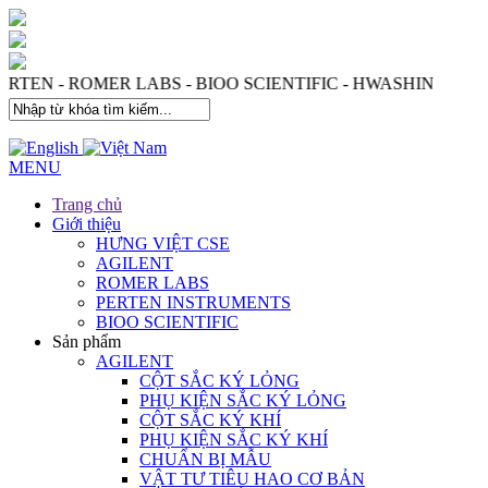
S - PERTEN - ROMER LABS - BIOO SCIENTIFIC - HWASHI
MENU
Trang chủ
Giới thiệu
HƯNG VIỆT CSE
AGILENT
ROMER LABS
PERTEN INSTRUMENTS
BIOO SCIENTIFIC
Sản phẩm
AGILENT
CỘT SẮC KÝ LỎNG
PHỤ KIỆN SẮC KÝ LỎNG
CỘT SẮC KÝ KHÍ
PHỤ KIỆN SẮC KÝ KHÍ
CHUẨN BỊ MẪU
VẬT TƯ TIÊU HAO CƠ BẢN