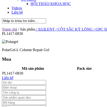
HỘI THẢO KHOA HỌC
Videos
Liên hệ
Trang chủ
/ Sản phẩm
/ AGILENT
/ CỘT SẮC KÝ LỎNG
/ GPC S
PL1417-0830
PolarGel-L Column Repair Gel
Mua
Mã sản phẩm
Pack size
PL1417-0830
Liên hệ