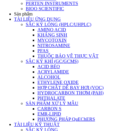
PERTEN INSTRUMENTS
BIOO SCIENTIFIC
Sản phẩm
TÀI LIỆU ỨNG DỤNG
SẮC KÝ LỎNG (HPLC/UHPLC)
AMINO ACID
KHÁNG SINH
MYCOTOXIN
NITROSAMINE
PFAS
THUỐC BẢO VỆ THỰC VẬT
SẮC KÝ KHÍ (GC/GCMS)
ACID BÉO
ACRYLAMIDE
ALCOHOL
ETHYLENE OXIDE
HỢP CHẤT DỄ BAY HƠI (VOC)
HYDROCARBON THƠM (PAH)
PHTHALATE
SẢN PHẨM XỬ LÝ MẪU
CARBON S
EMR-LIPID
PHƯƠNG PHÁP QuEChERS
TÀI LIỆU KỸ THUẬT
SẮC KÝ LỎNG