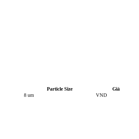
Particle Size
Giá
8 um
VND