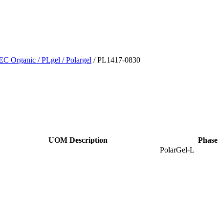
EC Organic
/ PLgel
/ Polargel
/ PL1417-0830
UOM Description
Phase
PolarGel-L