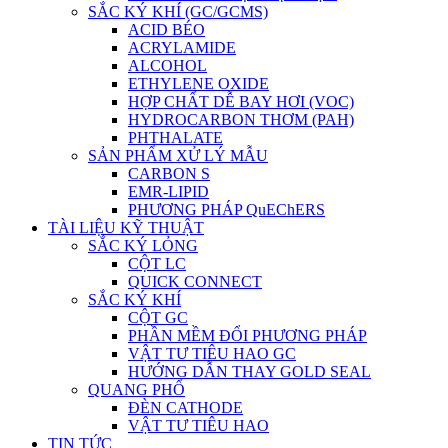
SẮC KÝ KHÍ (GC/GCMS)
ACID BÉO
ACRYLAMIDE
ALCOHOL
ETHYLENE OXIDE
HỢP CHẤT DỄ BAY HƠI (VOC)
HYDROCARBON THƠM (PAH)
PHTHALATE
SẢN PHẨM XỬ LÝ MẪU
CARBON S
EMR-LIPID
PHƯƠNG PHÁP QuEChERS
TÀI LIỆU KỸ THUẬT
SẮC KÝ LỎNG
CỘT LC
QUICK CONNECT
SẮC KÝ KHÍ
CỘT GC
PHẦN MỀM ĐỔI PHƯƠNG PHÁP
VẬT TƯ TIÊU HAO GC
HƯỚNG DẪN THAY GOLD SEAL
QUANG PHỔ
ĐÈN CATHODE
VẬT TƯ TIÊU HAO
TIN TỨC