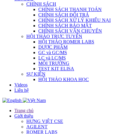
CHÍNH SÁCH
CHÍNH SÁCH THANH TOÁN
CHÍNH SÁCH ĐỔI TRẢ
CHÍNH SÁCH XỬ LÝ KHIẾU NẠI
CHÍNH SÁCH BẢO MẬT
CHÍNH SÁCH VẬN CHUYỂN
HỘI THẢO TRỰC TUYẾN
HỘI THẢO ROMER LABS
DƯỢC PHẨM
GC và GC/MS
LC và LC/MS
MÔI TRƯỜNG
TEST KIT ELISA
SỰ KIỆN
HỘI THẢO KHOA HỌC
Videos
Liên hệ
Trang chủ
Giới thiệu
HƯNG VIỆT CSE
AGILENT
ROMER LABS