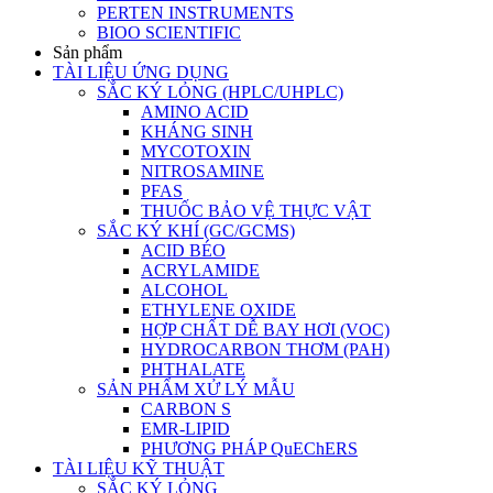
PERTEN INSTRUMENTS
BIOO SCIENTIFIC
Sản phẩm
TÀI LIỆU ỨNG DỤNG
SẮC KÝ LỎNG (HPLC/UHPLC)
AMINO ACID
KHÁNG SINH
MYCOTOXIN
NITROSAMINE
PFAS
THUỐC BẢO VỆ THỰC VẬT
SẮC KÝ KHÍ (GC/GCMS)
ACID BÉO
ACRYLAMIDE
ALCOHOL
ETHYLENE OXIDE
HỢP CHẤT DỄ BAY HƠI (VOC)
HYDROCARBON THƠM (PAH)
PHTHALATE
SẢN PHẨM XỬ LÝ MẪU
CARBON S
EMR-LIPID
PHƯƠNG PHÁP QuEChERS
TÀI LIỆU KỸ THUẬT
SẮC KÝ LỎNG