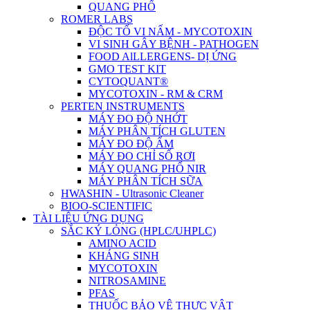
QUANG PHỔ
ROMER LABS
ĐỘC TỐ VI NẤM - MYCOTOXIN
VI SINH GÂY BỆNH - PATHOGEN
FOOD AlLLERGENS- DỊ ỨNG
GMO TEST KIT
CYTOQUANT®
MYCOTOXIN - RM & CRM
PERTEN INSTRUMENTS
MÁY ĐO ĐỘ NHỚT
MÁY PHÂN TÍCH GLUTEN
MÁY ĐO ĐỘ ẨM
MÁY ĐO CHỈ SỐ RƠI
MÁY QUANG PHỔ NIR
MÁY PHÂN TÍCH SỮA
HWASHIN - Ultrasonic Cleaner
BIOO-SCIENTIFIC
TÀI LIỆU ỨNG DỤNG
SẮC KÝ LỎNG (HPLC/UHPLC)
AMINO ACID
KHÁNG SINH
MYCOTOXIN
NITROSAMINE
PFAS
THUỐC BẢO VỆ THỰC VẬT