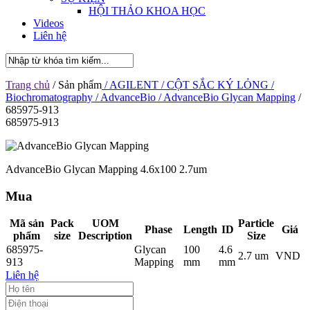
HỘI THẢO KHOA HỌC
Videos
Liên hệ
Trang chủ
/ Sản phẩm
/ AGILENT
/ CỘT SẮC KÝ LỎNG
/
Biochromatography
/ AdvanceBio
/ AdvanceBio Glycan Mapping
/
685975-913
685975-913
AdvanceBio Glycan Mapping 4.6x100 2.7um
Mua
Mã sản
Pack
UOM
Particle
Phase
Length
ID
Giá
phẩm
size
Description
Size
685975-
Glycan
100
4.6
2.7 um
VND
913
Mapping
mm
mm
Liên hệ