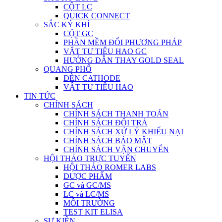
CỘT LC
QUICK CONNECT
SẮC KÝ KHÍ
CỘT GC
PHẦN MỀM ĐỔI PHƯƠNG PHÁP
VẬT TƯ TIÊU HAO GC
HƯỚNG DẪN THAY GOLD SEAL
QUANG PHỔ
ĐÈN CATHODE
VẬT TƯ TIÊU HAO
TIN TỨC
CHÍNH SÁCH
CHÍNH SÁCH THANH TOÁN
CHÍNH SÁCH ĐỔI TRẢ
CHÍNH SÁCH XỬ LÝ KHIẾU NẠI
CHÍNH SÁCH BẢO MẬT
CHÍNH SÁCH VẬN CHUYỂN
HỘI THẢO TRỰC TUYẾN
HỘI THẢO ROMER LABS
DƯỢC PHẨM
GC và GC/MS
LC và LC/MS
MÔI TRƯỜNG
TEST KIT ELISA
SỰ KIỆN