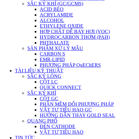
SẮC KÝ KHÍ (GC/GCMS)
ACID BÉO
ACRYLAMIDE
ALCOHOL
ETHYLENE OXIDE
HỢP CHẤT DỄ BAY HƠI (VOC)
HYDROCARBON THƠM (PAH)
PHTHALATE
SẢN PHẨM XỬ LÝ MẪU
CARBON S
EMR-LIPID
PHƯƠNG PHÁP QuEChERS
TÀI LIỆU KỸ THUẬT
SẮC KÝ LỎNG
CỘT LC
QUICK CONNECT
SẮC KÝ KHÍ
CỘT GC
PHẦN MỀM ĐỔI PHƯƠNG PHÁP
VẬT TƯ TIÊU HAO GC
HƯỚNG DẪN THAY GOLD SEAL
QUANG PHỔ
ĐÈN CATHODE
VẬT TƯ TIÊU HAO
TIN TỨC