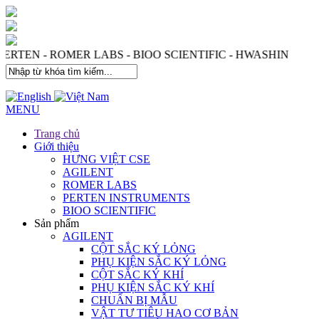
 PERTEN - ROMER LABS - BIOO SCIENTIFIC - HWASHIN
MENU
Trang chủ
Giới thiệu
HƯNG VIỆT CSE
AGILENT
ROMER LABS
PERTEN INSTRUMENTS
BIOO SCIENTIFIC
Sản phẩm
AGILENT
CỘT SẮC KÝ LỎNG
PHỤ KIỆN SẮC KÝ LỎNG
CỘT SẮC KÝ KHÍ
PHỤ KIỆN SẮC KÝ KHÍ
CHUẨN BỊ MẪU
VẬT TƯ TIÊU HAO CƠ BẢN