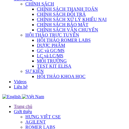
CHÍNH SÁCH
CHÍNH SÁCH THANH TOÁN
CHÍNH SÁCH ĐỔI TRẢ
CHÍNH SÁCH XỬ LÝ KHIẾU NẠI
CHÍNH SÁCH BẢO MẬT
CHÍNH SÁCH VẬN CHUYỂN
HỘI THẢO TRỰC TUYẾN
HỘI THẢO ROMER LABS
DƯỢC PHẨM
GC và GC/MS
LC và LC/MS
MÔI TRƯỜNG
TEST KIT ELISA
SỰ KIỆN
HỘI THẢO KHOA HỌC
Videos
Liên hệ
Trang chủ
Giới thiệu
HƯNG VIỆT CSE
AGILENT
ROMER LABS