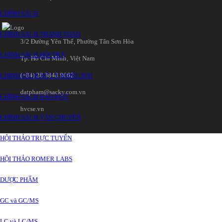
CHÍNH SÁCH
CHÍNH SÁCH THANH TOÁN
3/2 Đường Yên Thế‚ Phường Tân Sơn Hòa
CHÍNH SÁCH ĐỔI TRẢ
Tp. Hồ Chí Minh‚ Việt Nam
(+84) 28 3848 9062
CHÍNH SÁCH XỬ LÝ KHIẾU NẠI
datpham@sacky.com.vn
CHÍNH SÁCH BẢO MẬT
hvcse.vn
CHÍNH SÁCH VẬN CHUYỂN
HỘI THẢO TRỰC TUYẾN
HỘI THẢO ROMER LABS
DƯỢC PHẨM
GC và GC/MS
LC và LC/MS