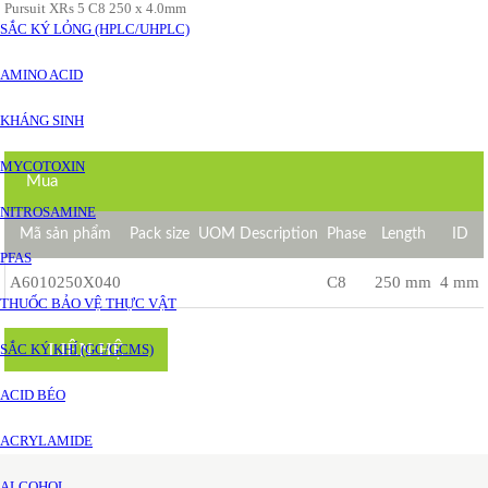
Pursuit XRs 5 C8 250 x 4.0mm
SẮC KÝ LỎNG (HPLC/UHPLC)
AMINO ACID
KHÁNG SINH
MYCOTOXIN
Mua
NITROSAMINE
Mã sản phẩm
Pack size
UOM Description
Phase
Length
ID
PFAS
A6010250X040
C8
250 mm
4 mm
THUỐC BẢO VỆ THỰC VẬT
LIÊN HỆ
SẮC KÝ KHÍ (GC/GCMS)
ACID BÉO
ACRYLAMIDE
ALCOHOL