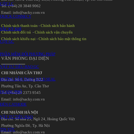
CỘT LC
Tel: (+84) 28 3848 9062
Email: info@sacky.com.vn
QUICK CONNECT
Chính sách thanh toán
-
Chính sách bảo hành
SẮC KÝ KHÍ
Chính sách đổi trả
-
Chính sách vận chuyển
Chính sách khiếu nại
-
Chính sách bảo mật thông tin
CỘT GC
PHẦN MỀM ĐỔI PHƯƠNG PHÁP
VĂN PHÒNG ĐẠI DIỆN
VẬT TƯ TIÊU HAO GC
CHI NHÁNH CẦN THƠ
HƯỚNG DẪN THAY GOLD SEAL
Địa chỉ: Số 6‚ Đường B22
Phường Tân An‚ Tp. Cần Thơ
QUANG PHỔ
Tel: (+84) 29 2373 9545
Email: info@sacky.com.vn
ĐÈN CATHODE
CHI NHÁNH HÀ NỘI
VẬT TƯ TIÊU HAO
Địa chỉ: Số nhà 25‚ Ngõ 24‚ Hoàng Quốc Việt
Phường Nghĩa Đô‚ Tp. Hà Nội
TIN TỨC
Email: info@sacky.com.vn