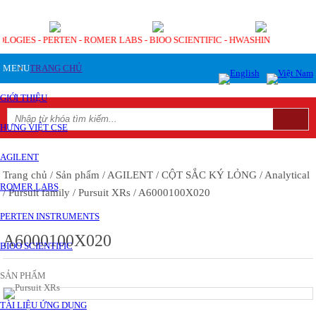
OLOGIES - PERTEN - ROMER LABS - BIOO SCIENTIFIC - HWASHIN
MENU
TRANG CHỦ
GIỚI THIỆU
HƯNG VIỆT CSE
AGILENT
Trang chủ
/ Sản phẩm
/ AGILENT
/ CỘT SẮC KÝ LỎNG
/ Analytical
ROMER LABS
/ Pursuit family
/ Pursuit XRs
/ A6000100X020
PERTEN INSTRUMENTS
A6000100X020
BIOO SCIENTIFIC
SẢN PHẨM
TÀI LIỆU ỨNG DỤNG