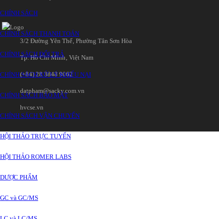
CHÍNH SÁCH
CHÍNH SÁCH THANH TOÁN
3/2 Đường Yên Thế‚ Phường Tân Sơn Hòa
CHÍNH SÁCH ĐỔI TRẢ
Tp. Hồ Chí Minh‚ Việt Nam
(+84) 28 3848 9062
CHÍNH SÁCH XỬ LÝ KHIẾU NẠI
datpham@sacky.com.vn
CHÍNH SÁCH BẢO MẬT
hvcse.vn
CHÍNH SÁCH VẬN CHUYỂN
HỘI THẢO TRỰC TUYẾN
HỘI THẢO ROMER LABS
DƯỢC PHẨM
GC và GC/MS
LC và LC/MS