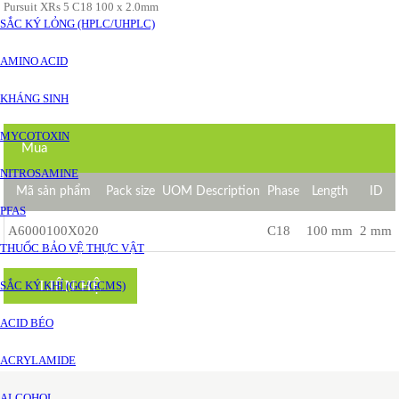
Pursuit XRs 5 C18 100 x 2.0mm
SẮC KÝ LỎNG (HPLC/UHPLC)
AMINO ACID
KHÁNG SINH
MYCOTOXIN
Mua
NITROSAMINE
Mã sản phẩm
Pack size
UOM Description
Phase
Length
ID
PFAS
A6000100X020
C18
100 mm
2 mm
THUỐC BẢO VỆ THỰC VẬT
LIÊN HỆ
SẮC KÝ KHÍ (GC/GCMS)
ACID BÉO
ACRYLAMIDE
ALCOHOL