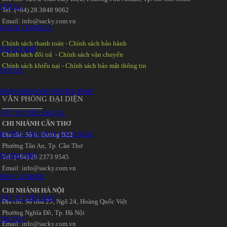
CỘT LC
Tel: (+84) 28 3848 9062
Email: info@sacky.com.vn
QUICK CONNECT
Chính sách thanh toán
-
Chính sách bảo hành
SẮC KÝ KHÍ
Chính sách đổi trả
-
Chính sách vận chuyển
Chính sách khiếu nại
-
Chính sách bảo mật thông tin
CỘT GC
PHẦN MỀM ĐỔI PHƯƠNG PHÁP
VĂN PHÒNG ĐẠI DIỆN
VẬT TƯ TIÊU HAO GC
CHI NHÁNH CẦN THƠ
HƯỚNG DẪN THAY GOLD SEAL
Địa chỉ: Số 6‚ Đường B22
Phường Tân An‚ Tp. Cần Thơ
QUANG PHỔ
Tel: (+84) 29 2373 9545
Email: info@sacky.com.vn
ĐÈN CATHODE
CHI NHÁNH HÀ NỘI
VẬT TƯ TIÊU HAO
Địa chỉ: Số nhà 25‚ Ngõ 24‚ Hoàng Quốc Việt
Phường Nghĩa Đô‚ Tp. Hà Nội
TIN TỨC
Email: info@sacky.com.vn