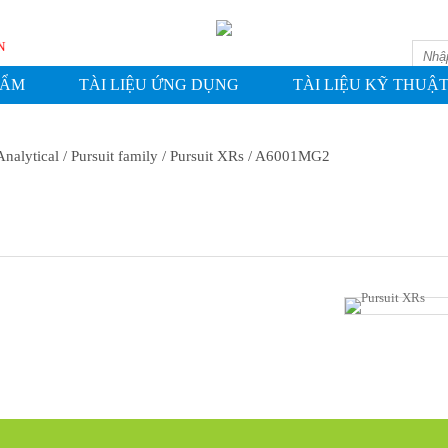
ASHIN
HẨM
TÀI LIỆU ỨNG DỤNG
TÀI LIỆU KỸ THUẬ
Analytical
/ Pursuit family
/ Pursuit XRs
/ A6001MG2