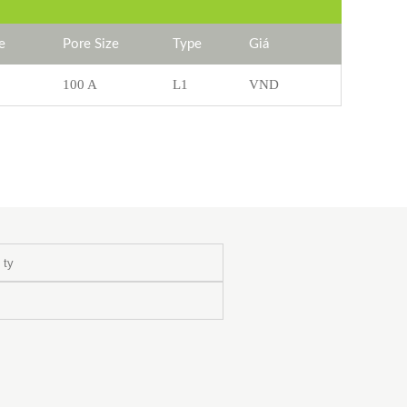
e
Pore Size
Type
Giá
100 A
L1
VND