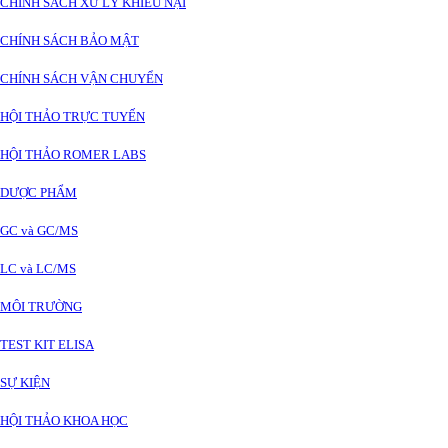
CHÍNH SÁCH XỬ LÝ KHIẾU NẠI
CHÍNH SÁCH BẢO MẬT
CHÍNH SÁCH VẬN CHUYỂN
HỘI THẢO TRỰC TUYẾN
HỘI THẢO ROMER LABS
DƯỢC PHẨM
GC và GC/MS
LC và LC/MS
MÔI TRƯỜNG
TEST KIT ELISA
SỰ KIỆN
HỘI THẢO KHOA HỌC