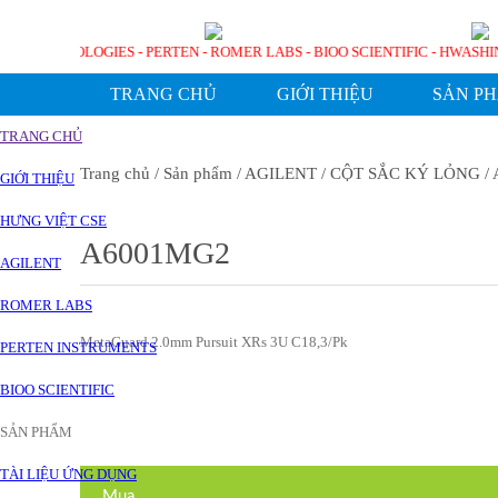
AGILENT TECHNOLOGIES - PERTEN - ROMER LABS - BIOO SCIENTIFIC - HW
TRANG CHỦ
GIỚI THIỆU
SẢN P
TRANG CHỦ
Trang chủ
/ Sản phẩm
/ AGILENT
/ CỘT SẮC KÝ LỎNG
/ 
GIỚI THIỆU
HƯNG VIỆT CSE
A6001MG2
AGILENT
ROMER LABS
MetaGuard 2.0mm Pursuit XRs 3U C18,3/Pk
PERTEN INSTRUMENTS
BIOO SCIENTIFIC
SẢN PHẨM
TÀI LIỆU ỨNG DỤNG
Mua