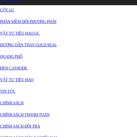
CỘT GC
PHẦN MỀM ĐỔI PHƯƠNG PHÁP
VẬT TƯ TIÊU HAO GC
HƯỚNG DẪN THAY GOLD SEAL
QUANG PHỔ
ĐÈN CATHODE
VẬT TƯ TIÊU HAO
TIN TỨC
CHÍNH SÁCH
CHÍNH SÁCH THANH TOÁN
CHÍNH SÁCH ĐỔI TRẢ