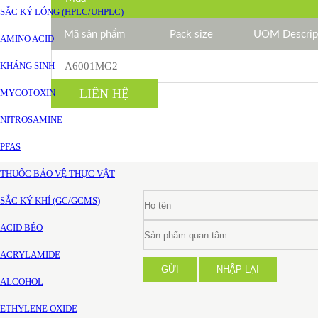
SẮC KÝ LỎNG (HPLC/UHPLC)
Mã sản phẩm
Pack size
UOM Descrip
AMINO ACID
KHÁNG SINH
A6001MG2
LIÊN HỆ
MYCOTOXIN
NITROSAMINE
PFAS
THUỐC BẢO VỆ THỰC VẬT
SẮC KÝ KHÍ (GC/GCMS)
ACID BÉO
ACRYLAMIDE
GỬI
NHẬP LẠI
ALCOHOL
ETHYLENE OXIDE