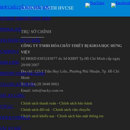
HỢP CHẤT DỄ BAY HƠI (VOC)
CONNECT WITH HVCSE
HYDROCARBON THƠM (PAH)
PHTHALATE
TRỤ SỞ CHÍNH
SẢN PHẨM XỬ LÝ MẪU
CÔNG TY TNHH HÓA CHẤT-THIẾT BỊ KHOA HỌC HƯNG
CARBON S
VIỆT
Số ĐKKD 0305243977 do Sở KHĐT Tp.Hồ Chí Minh cấp ngày
EMR-LIPID
29/09/2007
Đia chỉ: 125/2 Trần Huy Liệu‚ Phường Phú Nhuận‚ Tp. Hồ Chí
PHƯƠNG PHÁP QuEChERS
Minh
Tel: (+84) 28 3848 9062
TÀI LIỆU KỸ THUẬT
Email: info@sacky.com.vn
SẮC KÝ LỎNG
Chính sách thanh toán
-
Chính sách bảo hành
CỘT LC
Chính sách đổi trả
-
Chính sách vận chuyển
Chính sách khiếu nại
-
Chính sách bảo mật thông tin
QUICK CONNECT
SẮC KÝ KHÍ