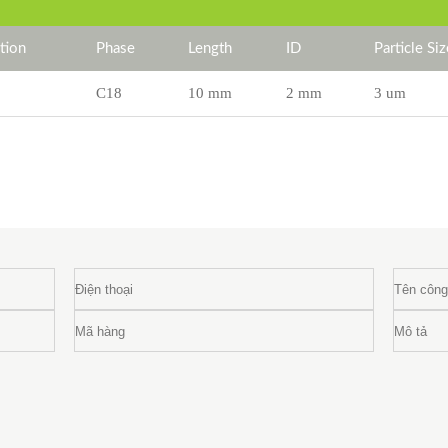
tion
Phase
Length
ID
Particle Siz
C18
10 mm
2 mm
3 um