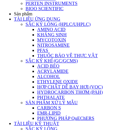
PERTEN INSTRUMENTS
BIOO SCIENTIFIC
Sản phẩm
TÀI LIỆU ỨNG DỤNG
SẮC KÝ LỎNG (HPLC/UHPLC)
AMINO ACID
KHÁNG SINH
MYCOTOXIN
NITROSAMINE
PFAS
THUỐC BẢO VỆ THỰC VẬT
SẮC KÝ KHÍ (GC/GCMS)
ACID BÉO
ACRYLAMIDE
ALCOHOL
ETHYLENE OXIDE
HỢP CHẤT DỄ BAY HƠI (VOC)
HYDROCARBON THƠM (PAH)
PHTHALATE
SẢN PHẨM XỬ LÝ MẪU
CARBON S
EMR-LIPID
PHƯƠNG PHÁP QuEChERS
TÀI LIỆU KỸ THUẬT
SẮC KÝ LỎNG