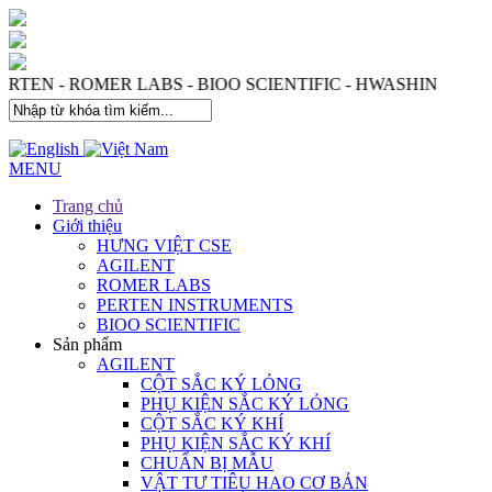
S - PERTEN - ROMER LABS - BIOO SCIENTIFIC - HWASHI
MENU
Trang chủ
Giới thiệu
HƯNG VIỆT CSE
AGILENT
ROMER LABS
PERTEN INSTRUMENTS
BIOO SCIENTIFIC
Sản phẩm
AGILENT
CỘT SẮC KÝ LỎNG
PHỤ KIỆN SẮC KÝ LỎNG
CỘT SẮC KÝ KHÍ
PHỤ KIỆN SẮC KÝ KHÍ
CHUẨN BỊ MẪU
VẬT TƯ TIÊU HAO CƠ BẢN