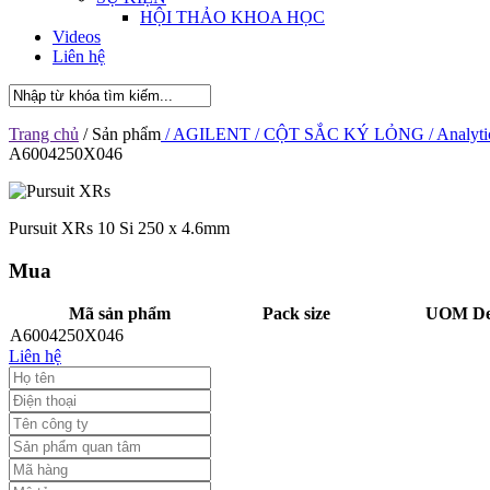
HỘI THẢO KHOA HỌC
Videos
Liên hệ
Trang chủ
/ Sản phẩm
/ AGILENT
/ CỘT SẮC KÝ LỎNG
/ Analyti
A6004250X046
Pursuit XRs 10 Si 250 x 4.6mm
Mua
Mã sản phẩm
Pack size
UOM Des
A6004250X046
Liên hệ