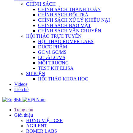
CHÍNH SÁCH
CHÍNH SÁCH THANH TOÁN
CHÍNH SÁCH ĐỔI TRẢ
CHÍNH SÁCH XỬ LÝ KHIẾU NẠI
CHÍNH SÁCH BẢO MẬT
CHÍNH SÁCH VẬN CHUYỂN
HỘI THẢO TRỰC TUYẾN
HỘI THẢO ROMER LABS
DƯỢC PHẨM
GC và GC/MS
LC và LC/MS
MÔI TRƯỜNG
TEST KIT ELISA
SỰ KIỆN
HỘI THẢO KHOA HỌC
Videos
Liên hệ
Trang chủ
Giới thiệu
HƯNG VIỆT CSE
AGILENT
ROMER LABS