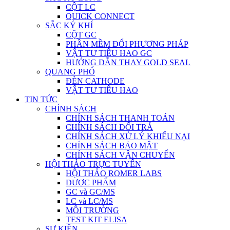
CỘT LC
QUICK CONNECT
SẮC KÝ KHÍ
CỘT GC
PHẦN MỀM ĐỔI PHƯƠNG PHÁP
VẬT TƯ TIÊU HAO GC
HƯỚNG DẪN THAY GOLD SEAL
QUANG PHỔ
ĐÈN CATHODE
VẬT TƯ TIÊU HAO
TIN TỨC
CHÍNH SÁCH
CHÍNH SÁCH THANH TOÁN
CHÍNH SÁCH ĐỔI TRẢ
CHÍNH SÁCH XỬ LÝ KHIẾU NẠI
CHÍNH SÁCH BẢO MẬT
CHÍNH SÁCH VẬN CHUYỂN
HỘI THẢO TRỰC TUYẾN
HỘI THẢO ROMER LABS
DƯỢC PHẨM
GC và GC/MS
LC và LC/MS
MÔI TRƯỜNG
TEST KIT ELISA
SỰ KIỆN