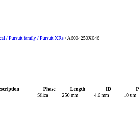
cal
/ Pursuit family
/ Pursuit XRs
/ A6004250X046
cription
Phase
Length
ID
P
Silica
250 mm
4.6 mm
10 um