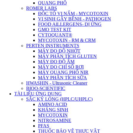
QUANG PHỔ
ROMER LABS
ĐỘC TỐ VI NẤM - MYCOTOXIN
VI SINH GÂY BỆNH - PATHOGEN
FOOD AlLLERGENS- DỊ ỨNG
GMO TEST KIT
CYTOQUANT®
MYCOTOXIN - RM & CRM
PERTEN INSTRUMENTS
MÁY ĐO ĐỘ NHỚT
MÁY PHÂN TÍCH GLUTEN
MÁY ĐO ĐỘ ẨM
MÁY ĐO CHỈ SỐ RƠI
MÁY QUANG PHỔ NIR
MÁY PHÂN TÍCH SỮA
HWASHIN - Ultrasonic Cleaner
BIOO-SCIENTIFIC
TÀI LIỆU ỨNG DỤNG
SẮC KÝ LỎNG (HPLC/UHPLC)
AMINO ACID
KHÁNG SINH
MYCOTOXIN
NITROSAMINE
PFAS
THUỐC BẢO VỆ THỰC VẬT