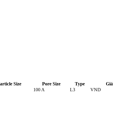
article Size
Pore Size
Type
Giá
100 A
L3
VND