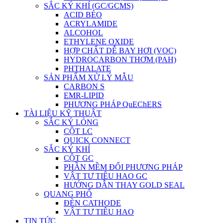
SẮC KÝ KHÍ (GC/GCMS)
ACID BÉO
ACRYLAMIDE
ALCOHOL
ETHYLENE OXIDE
HỢP CHẤT DỄ BAY HƠI (VOC)
HYDROCARBON THƠM (PAH)
PHTHALATE
SẢN PHẨM XỬ LÝ MẪU
CARBON S
EMR-LIPID
PHƯƠNG PHÁP QuEChERS
TÀI LIỆU KỸ THUẬT
SẮC KÝ LỎNG
CỘT LC
QUICK CONNECT
SẮC KÝ KHÍ
CỘT GC
PHẦN MỀM ĐỔI PHƯƠNG PHÁP
VẬT TƯ TIÊU HAO GC
HƯỚNG DẪN THAY GOLD SEAL
QUANG PHỔ
ĐÈN CATHODE
VẬT TƯ TIÊU HAO
TIN TỨC