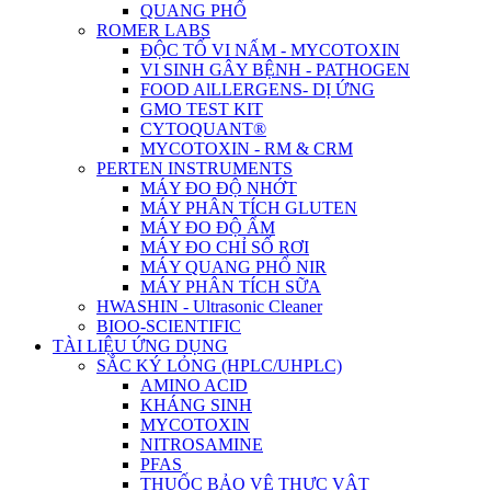
QUANG PHỔ
ROMER LABS
ĐỘC TỐ VI NẤM - MYCOTOXIN
VI SINH GÂY BỆNH - PATHOGEN
FOOD AlLLERGENS- DỊ ỨNG
GMO TEST KIT
CYTOQUANT®
MYCOTOXIN - RM & CRM
PERTEN INSTRUMENTS
MÁY ĐO ĐỘ NHỚT
MÁY PHÂN TÍCH GLUTEN
MÁY ĐO ĐỘ ẨM
MÁY ĐO CHỈ SỐ RƠI
MÁY QUANG PHỔ NIR
MÁY PHÂN TÍCH SỮA
HWASHIN - Ultrasonic Cleaner
BIOO-SCIENTIFIC
TÀI LIỆU ỨNG DỤNG
SẮC KÝ LỎNG (HPLC/UHPLC)
AMINO ACID
KHÁNG SINH
MYCOTOXIN
NITROSAMINE
PFAS
THUỐC BẢO VỆ THỰC VẬT