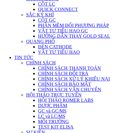
CỘT LC
QUICK CONNECT
SẮC KÝ KHÍ
CỘT GC
PHẦN MỀM ĐỔI PHƯƠNG PHÁP
VẬT TƯ TIÊU HAO GC
HƯỚNG DẪN THAY GOLD SEAL
QUANG PHỔ
ĐÈN CATHODE
VẬT TƯ TIÊU HAO
TIN TỨC
CHÍNH SÁCH
CHÍNH SÁCH THANH TOÁN
CHÍNH SÁCH ĐỔI TRẢ
CHÍNH SÁCH XỬ LÝ KHIẾU NẠI
CHÍNH SÁCH BẢO MẬT
CHÍNH SÁCH VẬN CHUYỂN
HỘI THẢO TRỰC TUYẾN
HỘI THẢO ROMER LABS
DƯỢC PHẨM
GC và GC/MS
LC và LC/MS
MÔI TRƯỜNG
TEST KIT ELISA
SỰ KIỆN