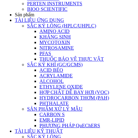
PERTEN INSTRUMENTS
BIOO SCIENTIFIC
Sản phẩm
TÀI LIỆU ỨNG DỤNG
SẮC KÝ LỎNG (HPLC/UHPLC)
AMINO ACID
KHÁNG SINH
MYCOTOXIN
NITROSAMINE
PFAS
THUỐC BẢO VỆ THỰC VẬT
SẮC KÝ KHÍ (GC/GCMS)
ACID BÉO
ACRYLAMIDE
ALCOHOL
ETHYLENE OXIDE
HỢP CHẤT DỄ BAY HƠI (VOC)
HYDROCARBON THƠM (PAH)
PHTHALATE
SẢN PHẨM XỬ LÝ MẪU
CARBON S
EMR-LIPID
PHƯƠNG PHÁP QuEChERS
TÀI LIỆU KỸ THUẬT
SẮC KÝ LỎNG