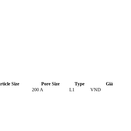
rticle Size
Pore Size
Type
Giá
200 A
L1
VND