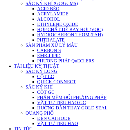
SẮC KÝ KHÍ (GC/GCMS)
ACID BÉO
ACRYLAMIDE
ALCOHOL
ETHYLENE OXIDE
HỢP CHẤT DỄ BAY HƠI (VOC)
HYDROCARBON THƠM (PAH)
PHTHALATE
SẢN PHẨM XỬ LÝ MẪU
CARBON S
EMR-LIPID
PHƯƠNG PHÁP QuEChERS
TÀI LIỆU KỸ THUẬT
SẮC KÝ LỎNG
CỘT LC
QUICK CONNECT
SẮC KÝ KHÍ
CỘT GC
PHẦN MỀM ĐỔI PHƯƠNG PHÁP
VẬT TƯ TIÊU HAO GC
HƯỚNG DẪN THAY GOLD SEAL
QUANG PHỔ
ĐÈN CATHODE
VẬT TƯ TIÊU HAO
TIN TỨC