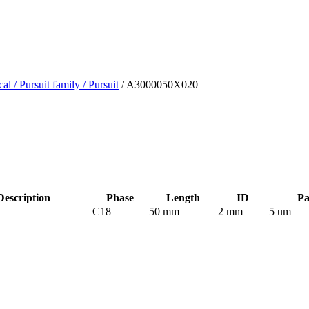
cal
/ Pursuit family
/ Pursuit
/ A3000050X020
escription
Phase
Length
ID
Pa
C18
50 mm
2 mm
5 um