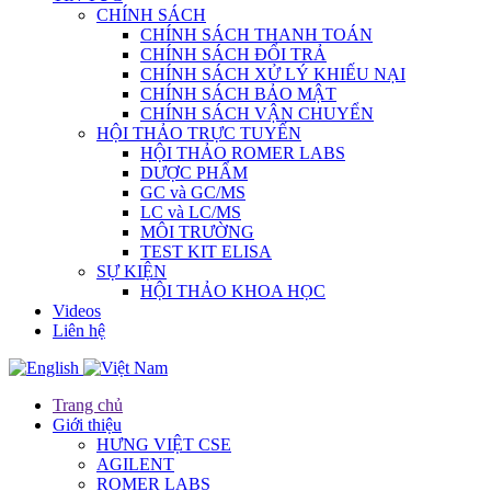
CHÍNH SÁCH
CHÍNH SÁCH THANH TOÁN
CHÍNH SÁCH ĐỔI TRẢ
CHÍNH SÁCH XỬ LÝ KHIẾU NẠI
CHÍNH SÁCH BẢO MẬT
CHÍNH SÁCH VẬN CHUYỂN
HỘI THẢO TRỰC TUYẾN
HỘI THẢO ROMER LABS
DƯỢC PHẨM
GC và GC/MS
LC và LC/MS
MÔI TRƯỜNG
TEST KIT ELISA
SỰ KIỆN
HỘI THẢO KHOA HỌC
Videos
Liên hệ
Trang chủ
Giới thiệu
HƯNG VIỆT CSE
AGILENT
ROMER LABS