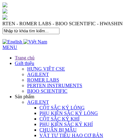
 - PERTEN - ROMER LABS - BIOO SCIENTIFIC - HWASHI
MENU
Trang chủ
Giới thiệu
HƯNG VIỆT CSE
AGILENT
ROMER LABS
PERTEN INSTRUMENTS
BIOO SCIENTIFIC
Sản phẩm
AGILENT
CỘT SẮC KÝ LỎNG
PHỤ KIỆN SẮC KÝ LỎNG
CỘT SẮC KÝ KHÍ
PHỤ KIỆN SẮC KÝ KHÍ
CHUẨN BỊ MẪU
VẬT TƯ TIÊU HAO CƠ BẢN