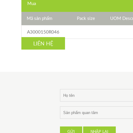
Mua
Mã sản phẩm
Pack size
UOM Descr
A3000150R046
LIÊN HỆ
GỬI
NHẬP LẠI