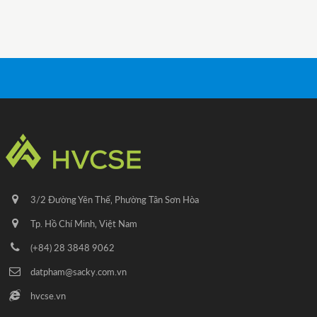
3/2 Đường Yên Thế‚ Phường Tân Sơn Hòa
Tp. Hồ Chí Minh‚ Việt Nam
(+84) 28 3848 9062
datpham@sacky.com.vn
hvcse.vn