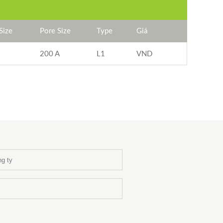
 Size
Pore Size
Type
Giá
200 A
L1
VND