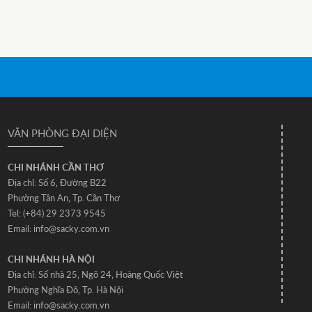
VĂN PHÒNG ĐẠI DIỆN
CHI NHÁNH CẦN THƠ
Địa chỉ: Số 6‚ Đường B22
Phường Tân An‚ Tp. Cần Thơ
Tel: (+84) 29 2373 9545
Email: info@sacky.com.vn
CHI NHÁNH HÀ NỘI
Địa chỉ: Số nhà 25‚ Ngõ 24‚ Hoàng Quốc Việt
Phường Nghĩa Đô‚ Tp. Hà Nội
Email: info@sacky.com.vn