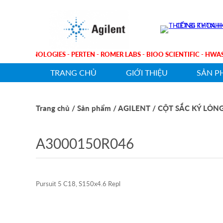
AGILENT TECHNOLOGIES - PERTEN - ROMER LABS - BIOO SCIENTIFIC -
TRANG CHỦ
GIỚI THIỆU
SẢN P
Trang chủ
/ Sản phẩm
/ AGILENT
/ CỘT SẮC KÝ LỎN
A3000150R046
Pursuit 5 C18, S150x4.6 Repl