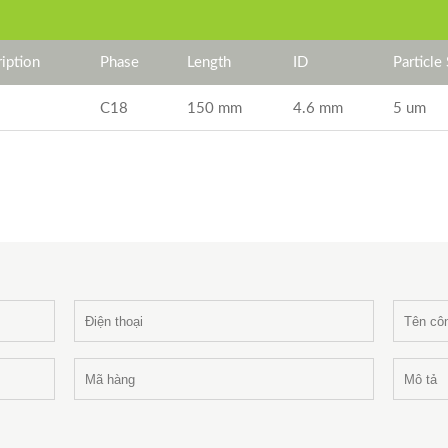
iption
Phase
Length
ID
Particle
C18
150 mm
4.6 mm
5 um