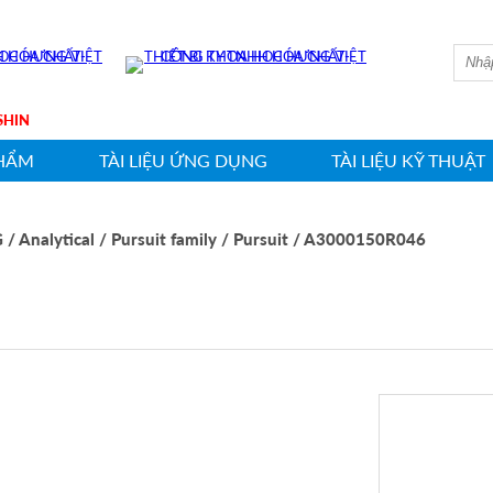
 HWASHIN
HẨM
TÀI LIỆU ỨNG DỤNG
TÀI LIỆU KỸ THUẬT
G
/ Analytical
/ Pursuit family
/ Pursuit
/ A3000150R046