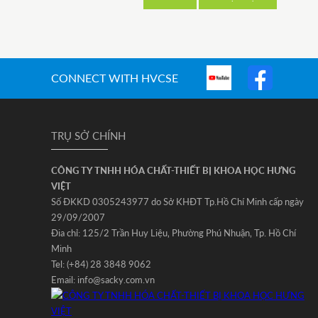
CONNECT WITH HVCSE
TRỤ SỞ CHÍNH
CÔNG TY TNHH HÓA CHẤT-THIẾT BỊ KHOA HỌC HƯNG
VIỆT
Số ĐKKD 0305243977 do Sở KHĐT Tp.Hồ Chí Minh cấp ngày
29/09/2007
Đia chỉ: 125/2 Trần Huy Liệu‚ Phường Phú Nhuận‚ Tp. Hồ Chí
Minh
Tel: (+84) 28 3848 9062
Email: info@sacky.com.vn