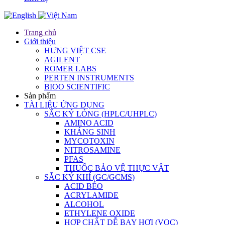
Trang chủ
Giới thiệu
HƯNG VIỆT CSE
AGILENT
ROMER LABS
PERTEN INSTRUMENTS
BIOO SCIENTIFIC
Sản phẩm
TÀI LIỆU ỨNG DỤNG
SẮC KÝ LỎNG (HPLC/UHPLC)
AMINO ACID
KHÁNG SINH
MYCOTOXIN
NITROSAMINE
PFAS
THUỐC BẢO VỆ THỰC VẬT
SẮC KÝ KHÍ (GC/GCMS)
ACID BÉO
ACRYLAMIDE
ALCOHOL
ETHYLENE OXIDE
HỢP CHẤT DỄ BAY HƠI (VOC)