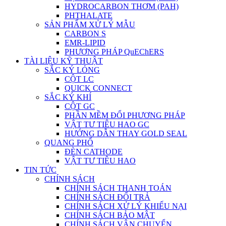
HYDROCARBON THƠM (PAH)
PHTHALATE
SẢN PHẨM XỬ LÝ MẪU
CARBON S
EMR-LIPID
PHƯƠNG PHÁP QuEChERS
TÀI LIỆU KỸ THUẬT
SẮC KÝ LỎNG
CỘT LC
QUICK CONNECT
SẮC KÝ KHÍ
CỘT GC
PHẦN MỀM ĐỔI PHƯƠNG PHÁP
VẬT TƯ TIÊU HAO GC
HƯỚNG DẪN THAY GOLD SEAL
QUANG PHỔ
ĐÈN CATHODE
VẬT TƯ TIÊU HAO
TIN TỨC
CHÍNH SÁCH
CHÍNH SÁCH THANH TOÁN
CHÍNH SÁCH ĐỔI TRẢ
CHÍNH SÁCH XỬ LÝ KHIẾU NẠI
CHÍNH SÁCH BẢO MẬT
CHÍNH SÁCH VẬN CHUYỂN