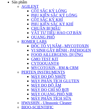
Sản phẩm
AGILENT
CỘT SẮC KÝ LỎNG
PHỤ KIỆN SẮC KÝ LỎNG
CỘT SẮC KÝ KHÍ
PHỤ KIỆN SẮC KÝ KHÍ
CHUẨN BỊ MẪU
VẬT TƯ TIÊU HAO CƠ BẢN
QUANG PHỔ
ROMER LABS
ĐỘC TỐ VI NẤM - MYCOTOXIN
VI SINH GÂY BỆNH - PATHOGEN
FOOD AlLLERGENS- DỊ ỨNG
GMO TEST KIT
CYTOQUANT®
MYCOTOXIN - RM & CRM
PERTEN INSTRUMENTS
MÁY ĐO ĐỘ NHỚT
MÁY PHÂN TÍCH GLUTEN
MÁY ĐO ĐỘ ẨM
MÁY ĐO CHỈ SỐ RƠI
MÁY QUANG PHỔ NIR
MÁY PHÂN TÍCH SỮA
HWASHIN - Ultrasonic Cleaner
BIOO-SCIENTIFIC