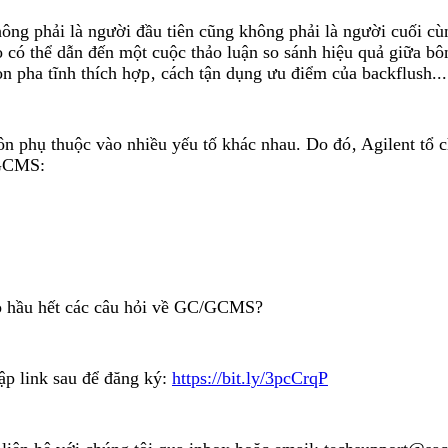
 phải là người đầu tiên cũng không phải là người cuối cùng 
o có thể dẫn đến một cuộc thảo luận so sánh hiệu quả giữa bông
họn pha tĩnh thích hợp‚ cách tận dụng ưu điểm của backflush...
i luôn phụ thuộc vào nhiều yếu tố khác nhau. Do đó‚ Agilent 
/GCMS:
cho hầu hết các câu hỏi về GC/GCMS?
cập link sau để đăng ký:
https://bit.ly/3pcCrqP