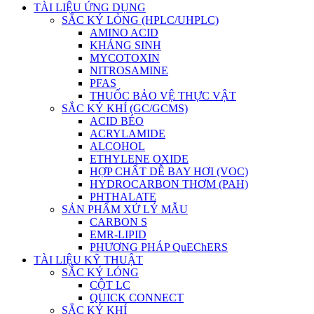
TÀI LIỆU ỨNG DỤNG
SẮC KÝ LỎNG (HPLC/UHPLC)
AMINO ACID
KHÁNG SINH
MYCOTOXIN
NITROSAMINE
PFAS
THUỐC BẢO VỆ THỰC VẬT
SẮC KÝ KHÍ (GC/GCMS)
ACID BÉO
ACRYLAMIDE
ALCOHOL
ETHYLENE OXIDE
HỢP CHẤT DỄ BAY HƠI (VOC)
HYDROCARBON THƠM (PAH)
PHTHALATE
SẢN PHẨM XỬ LÝ MẪU
CARBON S
EMR-LIPID
PHƯƠNG PHÁP QuEChERS
TÀI LIỆU KỸ THUẬT
SẮC KÝ LỎNG
CỘT LC
QUICK CONNECT
SẮC KÝ KHÍ