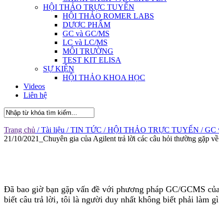
HỘI THẢO TRỰC TUYẾN
HỘI THẢO ROMER LABS
DƯỢC PHẨM
GC và GC/MS
LC và LC/MS
MÔI TRƯỜNG
TEST KIT ELISA
SỰ KIỆN
HỘI THẢO KHOA HỌC
Videos
Liên hệ
Trang chủ
/ Tài liệu
/ TIN TỨC
/ HỘI THẢO TRỰC TUYẾN
/ GC
21/10/2021_Chuyên gia của Agilent trả lời các câu hỏi thường gặp
Đã bao giờ bạn gặp vấn đề với phương pháp GC/GCMS của mì
biết câu trả lời‚ tôi là người duy nhất không biết phải làm