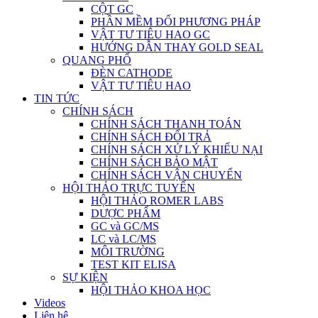
CỘT GC
PHẦN MỀM ĐỔI PHƯƠNG PHÁP
VẬT TƯ TIÊU HAO GC
HƯỚNG DẪN THAY GOLD SEAL
QUANG PHỔ
ĐÈN CATHODE
VẬT TƯ TIÊU HAO
TIN TỨC
CHÍNH SÁCH
CHÍNH SÁCH THANH TOÁN
CHÍNH SÁCH ĐỔI TRẢ
CHÍNH SÁCH XỬ LÝ KHIẾU NẠI
CHÍNH SÁCH BẢO MẬT
CHÍNH SÁCH VẬN CHUYỂN
HỘI THẢO TRỰC TUYẾN
HỘI THẢO ROMER LABS
DƯỢC PHẨM
GC và GC/MS
LC và LC/MS
MÔI TRƯỜNG
TEST KIT ELISA
SỰ KIỆN
HỘI THẢO KHOA HỌC
Videos
Liên hệ