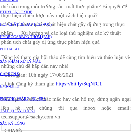
thế nào trong môi trường sản xuất thực phẩm? Bí quyết để
ETHYLENE OXIDE
thực hiện chiến lược này một cách hiệu quả?
✅ Các phương pháp phát hiện chất gây dị ứng trong thực
HỢP CHẤT DỄ BAY HƠI (VOC)
phẩm → Xu hướng và các loại thử nghiệm các kỹ thuật
HYDROCARBON THƠM (PAH)
phân tích chất gây dị ứng thực phẩm hiệu quả
PHTHALATE
Đăng ký tham gia hội thảo để cùng tìm hiểu và thảo luận về
SẢN PHẨM XỬ LÝ MẪU
những chủ đề hấp dẫn này nhé!
CARBON S
- Thời gian: 10h ngày 17/08/2021
- Link đăng ký tham gia:
https://bit.ly/3tqNfC1
EMR-LIPID
Nếu bạn có bất kỳ thắc mắc hay cần hỗ trợ‚ đừng ngần ngại
PHƯƠNG PHÁP QuEChERS
liên hệ với chúng tôi qua inbox hoặc email:
TÀI LIỆU KỸ THUẬT
techsupport@sacky.com.vn
SẮC KÝ LỎNG
CHIA SẺ: