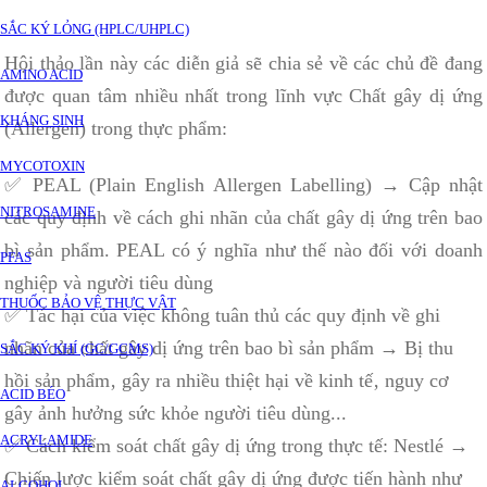
SẮC KÝ LỎNG (HPLC/UHPLC)
Hội thảo lần này các diễn giả sẽ chia sẻ về các chủ đề đang
AMINO ACID
được quan tâm nhiều nhất trong lĩnh vực Chất gây dị ứng
KHÁNG SINH
(Allergen) trong thực phẩm:
MYCOTOXIN
✅ PEAL (Plain English Allergen Labelling) → Cập nhật
NITROSAMINE
các quy định về cách ghi nhãn của chất gây dị ứng trên bao
bì sản phẩm. PEAL có ý nghĩa như thế nào đối với doanh
PFAS
nghiệp và người tiêu dùng
THUỐC BẢO VỆ THỰC VẬT
✅ Tác hại của việc không tuân thủ các quy định về ghi
nhãn của chất gây dị ứng trên bao bì sản phẩm → Bị thu
SẮC KÝ KHÍ (GC/GCMS)
hồi sản phẩm‚ gây ra nhiều thiệt hại về kinh tế‚ nguy cơ
ACID BÉO
gây ảnh hưởng sức khỏe người tiêu dùng...
ACRYLAMIDE
✅ Cách kiểm soát chất gây dị ứng trong thực tế: Nestlé →
Chiến lược kiểm soát chất gây dị ứng được tiến hành như
ALCOHOL