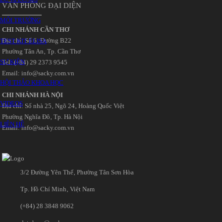
VĂN PHÒNG ĐẠI DIỆN
MÔI TRƯỜNG
CHI NHÁNH CẦN THƠ
Địa chỉ: Số 6‚ Đường B22
TEST KIT ELISA
Phường Tân An‚ Tp. Cần Thơ
SỰ KIỆN
Tel: (+84) 29 2373 9545
Email: info@sacky.com.vn
HỘI THẢO KHOA HỌC
CHI NHÁNH HÀ NỘI
VIDEOS
Địa chỉ: Số nhà 25‚ Ngõ 24‚ Hoàng Quốc Việt
Phường Nghĩa Đô‚ Tp. Hà Nội
LIÊN HỆ
Email: info@sacky.com.vn
3/2 Đường Yên Thế‚ Phường Tân Sơn Hòa
Tp. Hồ Chí Minh‚ Việt Nam
(+84) 28 3848 9062