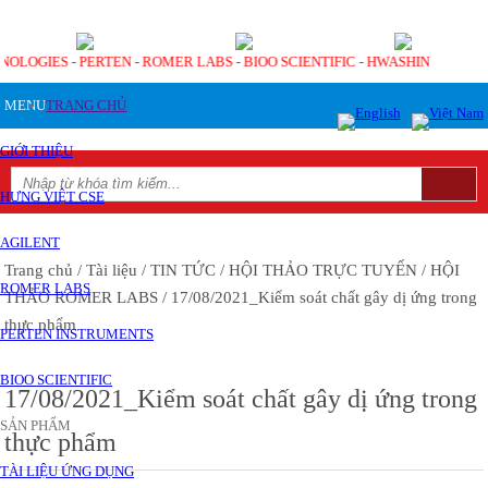
HNOLOGIES - PERTEN - ROMER LABS - BIOO SCIENTIFIC - HWASHIN
MENU
TRANG CHỦ
GIỚI THIỆU
HƯNG VIỆT CSE
AGILENT
Trang chủ
/ Tài liệu
/ TIN TỨC
/ HỘI THẢO TRỰC TUYẾN
/ HỘI
ROMER LABS
THẢO ROMER LABS
/ 17/08/2021_Kiểm soát chất gây dị ứng trong
thực phẩm
PERTEN INSTRUMENTS
BIOO SCIENTIFIC
17/08/2021_Kiểm soát chất gây dị ứng trong
SẢN PHẨM
thực phẩm
TÀI LIỆU ỨNG DỤNG