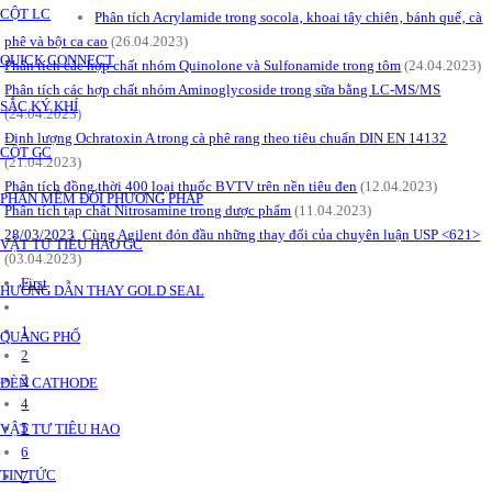
CỘT LC
Phân tích Acrylamide trong socola‚ khoai tây chiên‚ bánh quế‚ cà
phê và bột ca cao
(26.04.2023)
QUICK CONNECT
Phân tích các hợp chất nhóm Quinolone và Sulfonamide trong tôm
(24.04.2023)
Phân tích các hợp chất nhóm Aminoglycoside trong sữa bằng LC-MS/MS
SẮC KÝ KHÍ
(24.04.2023)
Định lượng Ochratoxin A trong cà phê rang theo tiêu chuẩn DIN EN 14132
CỘT GC
(21.04.2023)
Phân tích đồng thời 400 loại thuốc BVTV trên nền tiêu đen
(12.04.2023)
PHẦN MỀM ĐỔI PHƯƠNG PHÁP
Phân tích tạp chất Nitrosamine trong dược phẩm
(11.04.2023)
28/03/2023_Cùng Agilent đón đầu những thay đổi của chuyên luận USP <621>
VẬT TƯ TIÊU HAO GC
(03.04.2023)
First
HƯỚNG DẪN THAY GOLD SEAL
1
QUANG PHỔ
2
3
ĐÈN CATHODE
4
5
VẬT TƯ TIÊU HAO
6
TIN TỨC
7