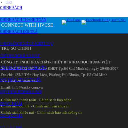
End
CHÍNH SÁCH
CHÍNH SÁCH THANH TOÁN
CONNECT WITH HVCSE
CHÍNH SÁCH ĐỔI TRẢ
CHÍNH SÁCH XỬ LÝ KHIẾU NẠI
TRỤ SỞ CHÍNH
CHÍNH SÁCH BẢO MẬT
CÔNG TY TNHH HÓA CHẤT-THIẾT BỊ KHOA HỌC HƯNG VIỆT
CHÍNH SÁCH VẬN CHUYỂN
Số ĐKKD 0305243977 do Sở KHĐT Tp.Hồ Chí Minh cấp ngày 29/09/2007
Đia chỉ: 125/2 Trần Huy Liệu‚ Phường Phú Nhuận‚ Tp. Hồ Chí Minh
HỘI THẢO TRỰC TUYẾN
Tel: (+84) 28 3848 9062
Email: info@sacky.com.vn
HỘI THẢO ROMER LABS
Chính sách thanh toán
-
Chính sách bảo hành
DƯỢC PHẨM
Chính sách đổi trả
-
Chính sách vận chuyển
Chính sách khiếu nại
-
Chính sách bảo mật thông tin
GC và GC/MS
LC và LC/MS