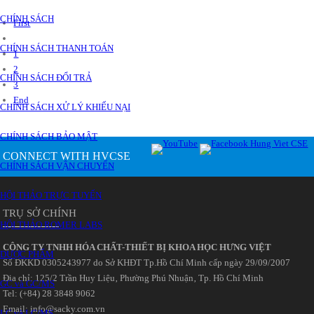
CHÍNH SÁCH
First
CHÍNH SÁCH THANH TOÁN
1
2
CHÍNH SÁCH ĐỔI TRẢ
3
End
CHÍNH SÁCH XỬ LÝ KHIẾU NẠI
CHÍNH SÁCH BẢO MẬT
CONNECT WITH HVCSE
CHÍNH SÁCH VẬN CHUYỂN
HỘI THẢO TRỰC TUYẾN
TRỤ SỞ CHÍNH
HỘI THẢO ROMER LABS
CÔNG TY TNHH HÓA CHẤT-THIẾT BỊ KHOA HỌC HƯNG VIỆT
DƯỢC PHẨM
Số ĐKKD 0305243977 do Sở KHĐT Tp.Hồ Chí Minh cấp ngày 29/09/2007
Đia chỉ: 125/2 Trần Huy Liệu‚ Phường Phú Nhuận‚ Tp. Hồ Chí Minh
GC và GC/MS
Tel: (+84) 28 3848 9062
Email: info@sacky.com.vn
LC và LC/MS