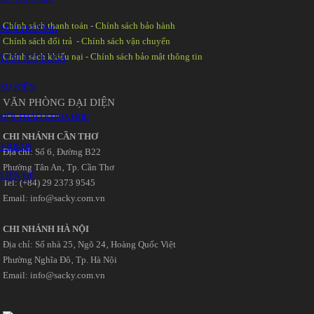
Chính sách thanh toán
-
Chính sách bảo hành
MÔI TRƯỜNG
Chính sách đổi trả
-
Chính sách vận chuyển
Chính sách khiếu nại
-
Chính sách bảo mật thông tin
TEST KIT ELISA
SỰ KIỆN
VĂN PHÒNG ĐẠI DIỆN
HỘI THẢO KHOA HỌC
CHI NHÁNH CẦN THƠ
VIDEOS
Địa chỉ: Số 6‚ Đường B22
Phường Tân An‚ Tp. Cần Thơ
LIÊN HỆ
Tel: (+84) 29 2373 9545
Email: info@sacky.com.vn
CHI NHÁNH HÀ NỘI
Địa chỉ: Số nhà 25‚ Ngõ 24‚ Hoàng Quốc Việt
Phường Nghĩa Đô‚ Tp. Hà Nội
Email: info@sacky.com.vn