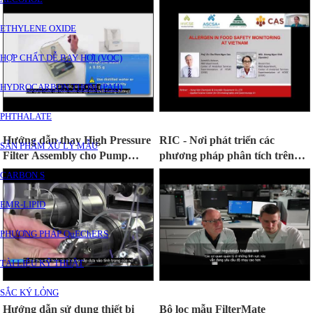
ATVSTP ở Việt Nam
ETHYLENE OXIDE
HỢP CHẤT DỄ BAY HƠI (VOC)
HYDROCARBON THƠM (PAH)
PHTHALATE
Hướng dẫn thay High Pressure
RIC - Nơi phát triển các
SẢN PHẨM XỬ LÝ MẪU
Filter Assembly cho Pump
phương pháp phân tích trên
G4220x của máy Agilent 1290
cột GC của Agilent
CARBON S
EMR-LIPID
PHƯƠNG PHÁP QuEChERS
TÀI LIỆU KỸ THUẬT
SẮC KÝ LỎNG
Hướng dẫn sử dụng thiết bị
Bộ lọc mẫu FilterMate