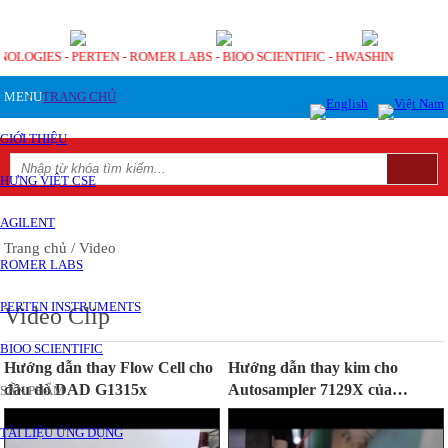
CHNOLOGIES - PERTEN - ROMER LABS - BIOO SCIENTIFIC - HWASHIN
MENU
TRANG CHỦ
GIỚI THIỆU
HƯNG VIỆT CSE
AGILENT
Trang chủ
/ Video
ROMER LABS
PERTEN INSTRUMENTS
Video Clip
BIOO SCIENTIFIC
Hướng dẫn thay Flow Cell cho
Hướng dẫn thay kim cho
đầu dò DAD G1315x
Autosampler 7129X của
SẢN PHẨM
Agilent
TÀI LIỆU ỨNG DỤNG