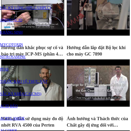
SẮC KÝ LỎNG (HPLC/UHPLC)
AMINO ACID
KHÁNG SINH
MYCOTOXIN
Hướng dẫn khắc phục sự cố và
Hướng dẫn lắp đặt Bộ lọc khí
bảo trì máy ICP-MS (phần 4):
cho máy GC 7890
NITROSAMINE
Interface
PFAS
THUỐC BẢO VỆ THỰC VẬT
SẮC KÝ KHÍ (GC/GCMS)
ACID BÉO
Hướng dẫn sử dụng máy đo độ
Ảnh hưởng và Thách thức của
ACRYLAMIDE
nhớt RVA 4500 của Perten
Chất gây dị ứng đối với
ALCOHOL