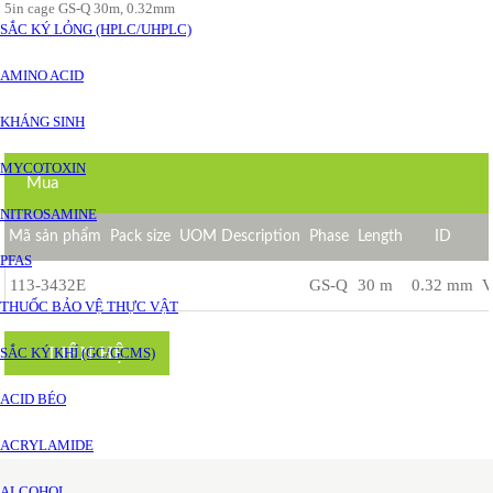
5in cage GS-Q 30m, 0.32mm
SẮC KÝ LỎNG (HPLC/UHPLC)
AMINO ACID
KHÁNG SINH
MYCOTOXIN
Mua
NITROSAMINE
Mã sản phẩm
Pack size
UOM Description
Phase
Length
ID
PFAS
113-3432E
GS-Q
30 m
0.32 mm
THUỐC BẢO VỆ THỰC VẬT
LIÊN HỆ
SẮC KÝ KHÍ (GC/GCMS)
ACID BÉO
ACRYLAMIDE
ALCOHOL