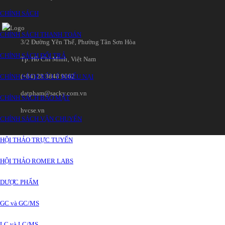
CHÍNH SÁCH
CHÍNH SÁCH THANH TOÁN
3/2 Đường Yên Thế‚ Phường Tân Sơn Hòa
CHÍNH SÁCH ĐỔI TRẢ
Tp. Hồ Chí Minh‚ Việt Nam
(+84) 28 3848 9062
CHÍNH SÁCH XỬ LÝ KHIẾU NẠI
datpham@sacky.com.vn
CHÍNH SÁCH BẢO MẬT
hvcse.vn
CHÍNH SÁCH VẬN CHUYỂN
HỘI THẢO TRỰC TUYẾN
HỘI THẢO ROMER LABS
DƯỢC PHẨM
GC và GC/MS
LC và LC/MS