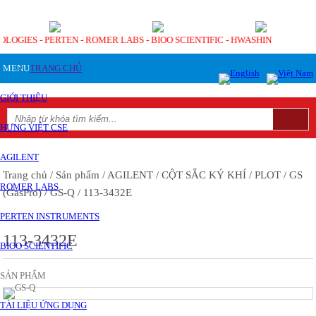
OLOGIES - PERTEN - ROMER LABS - BIOO SCIENTIFIC - HWASHIN
MENU
TRANG CHỦ
GIỚI THIỆU
HƯNG VIỆT CSE
AGILENT
Trang chủ
/ Sản phẩm
/ AGILENT
/ CỘT SẮC KÝ KHÍ
/ PLOT
/ GS
ROMER LABS
(GasPro)
/ GS-Q
/ 113-3432E
PERTEN INSTRUMENTS
113-3432E
BIOO SCIENTIFIC
SẢN PHẨM
TÀI LIỆU ỨNG DỤNG