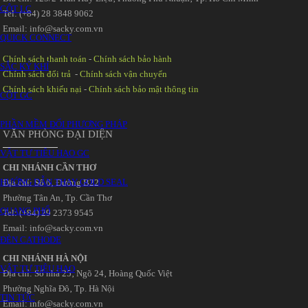
CỘT LC
Tel: (+84) 28 3848 9062
Email: info@sacky.com.vn
QUICK CONNECT
Chính sách thanh toán
-
Chính sách bảo hành
SẮC KÝ KHÍ
Chính sách đổi trả
-
Chính sách vận chuyển
Chính sách khiếu nại
-
Chính sách bảo mật thông tin
CỘT GC
PHẦN MỀM ĐỔI PHƯƠNG PHÁP
VĂN PHÒNG ĐẠI DIỆN
VẬT TƯ TIÊU HAO GC
CHI NHÁNH CẦN THƠ
HƯỚNG DẪN THAY GOLD SEAL
Địa chỉ: Số 6‚ Đường B22
Phường Tân An‚ Tp. Cần Thơ
QUANG PHỔ
Tel: (+84) 29 2373 9545
Email: info@sacky.com.vn
ĐÈN CATHODE
CHI NHÁNH HÀ NỘI
VẬT TƯ TIÊU HAO
Địa chỉ: Số nhà 25‚ Ngõ 24‚ Hoàng Quốc Việt
Phường Nghĩa Đô‚ Tp. Hà Nội
TIN TỨC
Email: info@sacky.com.vn