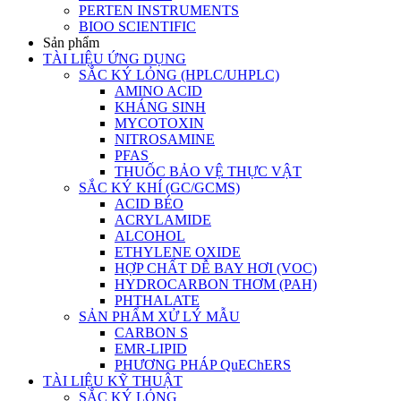
PERTEN INSTRUMENTS
BIOO SCIENTIFIC
Sản phẩm
TÀI LIỆU ỨNG DỤNG
SẮC KÝ LỎNG (HPLC/UHPLC)
AMINO ACID
KHÁNG SINH
MYCOTOXIN
NITROSAMINE
PFAS
THUỐC BẢO VỆ THỰC VẬT
SẮC KÝ KHÍ (GC/GCMS)
ACID BÉO
ACRYLAMIDE
ALCOHOL
ETHYLENE OXIDE
HỢP CHẤT DỄ BAY HƠI (VOC)
HYDROCARBON THƠM (PAH)
PHTHALATE
SẢN PHẨM XỬ LÝ MẪU
CARBON S
EMR-LIPID
PHƯƠNG PHÁP QuEChERS
TÀI LIỆU KỸ THUẬT
SẮC KÝ LỎNG