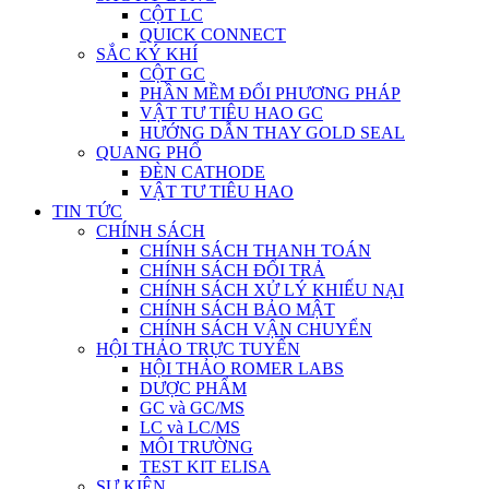
CỘT LC
QUICK CONNECT
SẮC KÝ KHÍ
CỘT GC
PHẦN MỀM ĐỔI PHƯƠNG PHÁP
VẬT TƯ TIÊU HAO GC
HƯỚNG DẪN THAY GOLD SEAL
QUANG PHỔ
ĐÈN CATHODE
VẬT TƯ TIÊU HAO
TIN TỨC
CHÍNH SÁCH
CHÍNH SÁCH THANH TOÁN
CHÍNH SÁCH ĐỔI TRẢ
CHÍNH SÁCH XỬ LÝ KHIẾU NẠI
CHÍNH SÁCH BẢO MẬT
CHÍNH SÁCH VẬN CHUYỂN
HỘI THẢO TRỰC TUYẾN
HỘI THẢO ROMER LABS
DƯỢC PHẨM
GC và GC/MS
LC và LC/MS
MÔI TRƯỜNG
TEST KIT ELISA
SỰ KIỆN