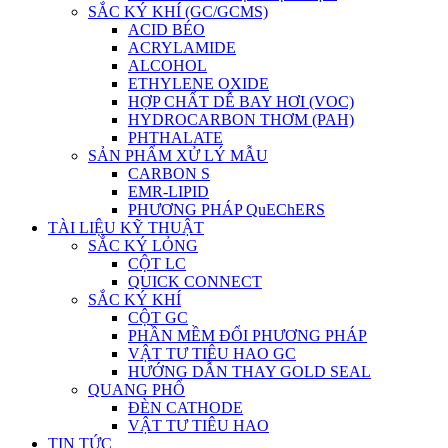
SẮC KÝ KHÍ (GC/GCMS)
ACID BÉO
ACRYLAMIDE
ALCOHOL
ETHYLENE OXIDE
HỢP CHẤT DỄ BAY HƠI (VOC)
HYDROCARBON THƠM (PAH)
PHTHALATE
SẢN PHẨM XỬ LÝ MẪU
CARBON S
EMR-LIPID
PHƯƠNG PHÁP QuEChERS
TÀI LIỆU KỸ THUẬT
SẮC KÝ LỎNG
CỘT LC
QUICK CONNECT
SẮC KÝ KHÍ
CỘT GC
PHẦN MỀM ĐỔI PHƯƠNG PHÁP
VẬT TƯ TIÊU HAO GC
HƯỚNG DẪN THAY GOLD SEAL
QUANG PHỔ
ĐÈN CATHODE
VẬT TƯ TIÊU HAO
TIN TỨC