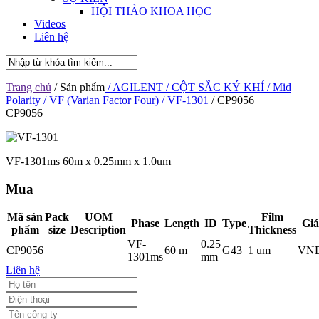
HỘI THẢO KHOA HỌC
Videos
Liên hệ
Trang chủ
/ Sản phẩm
/ AGILENT
/ CỘT SẮC KÝ KHÍ
/ Mid
Polarity
/ VF (Varian Factor Four)
/ VF-1301
/ CP9056
CP9056
VF-1301ms 60m x 0.25mm x 1.0um
Mua
Mã sản
Pack
UOM
Film
Phase
Length
ID
Type
Giá
phẩm
size
Description
Thickness
VF-
0.25
CP9056
60 m
G43
1 um
VN
1301ms
mm
Liên hệ