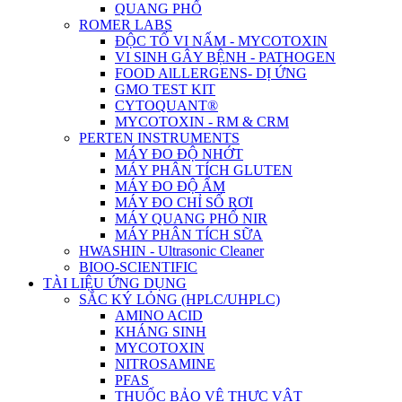
QUANG PHỔ
ROMER LABS
ĐỘC TỐ VI NẤM - MYCOTOXIN
VI SINH GÂY BỆNH - PATHOGEN
FOOD AlLLERGENS- DỊ ỨNG
GMO TEST KIT
CYTOQUANT®
MYCOTOXIN - RM & CRM
PERTEN INSTRUMENTS
MÁY ĐO ĐỘ NHỚT
MÁY PHÂN TÍCH GLUTEN
MÁY ĐO ĐỘ ẨM
MÁY ĐO CHỈ SỐ RƠI
MÁY QUANG PHỔ NIR
MÁY PHÂN TÍCH SỮA
HWASHIN - Ultrasonic Cleaner
BIOO-SCIENTIFIC
TÀI LIỆU ỨNG DỤNG
SẮC KÝ LỎNG (HPLC/UHPLC)
AMINO ACID
KHÁNG SINH
MYCOTOXIN
NITROSAMINE
PFAS
THUỐC BẢO VỆ THỰC VẬT