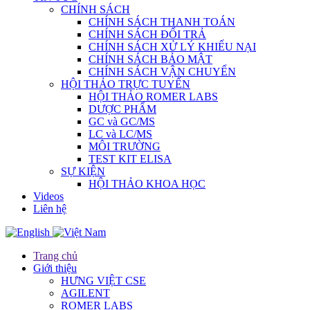
CHÍNH SÁCH
CHÍNH SÁCH THANH TOÁN
CHÍNH SÁCH ĐỔI TRẢ
CHÍNH SÁCH XỬ LÝ KHIẾU NẠI
CHÍNH SÁCH BẢO MẬT
CHÍNH SÁCH VẬN CHUYỂN
HỘI THẢO TRỰC TUYẾN
HỘI THẢO ROMER LABS
DƯỢC PHẨM
GC và GC/MS
LC và LC/MS
MÔI TRƯỜNG
TEST KIT ELISA
SỰ KIỆN
HỘI THẢO KHOA HỌC
Videos
Liên hệ
Trang chủ
Giới thiệu
HƯNG VIỆT CSE
AGILENT
ROMER LABS