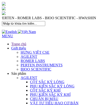
 PERTEN - ROMER LABS - BIOO SCIENTIFIC - HWASHIN
MENU
Trang chủ
Giới thiệu
HƯNG VIỆT CSE
AGILENT
ROMER LABS
PERTEN INSTRUMENTS
BIOO SCIENTIFIC
Sản phẩm
AGILENT
CỘT SẮC KÝ LỎNG
PHỤ KIỆN SẮC KÝ LỎNG
CỘT SẮC KÝ KHÍ
PHỤ KIỆN SẮC KÝ KHÍ
CHUẨN BỊ MẪU
VẬT TƯ TIÊU HAO CƠ BẢN