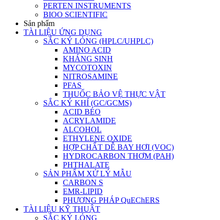
PERTEN INSTRUMENTS
BIOO SCIENTIFIC
Sản phẩm
TÀI LIỆU ỨNG DỤNG
SẮC KÝ LỎNG (HPLC/UHPLC)
AMINO ACID
KHÁNG SINH
MYCOTOXIN
NITROSAMINE
PFAS
THUỐC BẢO VỆ THỰC VẬT
SẮC KÝ KHÍ (GC/GCMS)
ACID BÉO
ACRYLAMIDE
ALCOHOL
ETHYLENE OXIDE
HỢP CHẤT DỄ BAY HƠI (VOC)
HYDROCARBON THƠM (PAH)
PHTHALATE
SẢN PHẨM XỬ LÝ MẪU
CARBON S
EMR-LIPID
PHƯƠNG PHÁP QuEChERS
TÀI LIỆU KỸ THUẬT
SẮC KÝ LỎNG