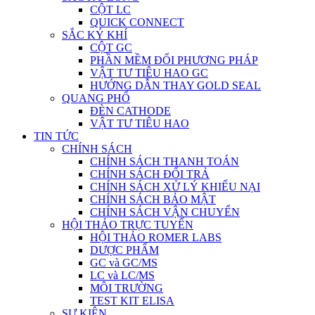
CỘT LC
QUICK CONNECT
SẮC KÝ KHÍ
CỘT GC
PHẦN MỀM ĐỔI PHƯƠNG PHÁP
VẬT TƯ TIÊU HAO GC
HƯỚNG DẪN THAY GOLD SEAL
QUANG PHỔ
ĐÈN CATHODE
VẬT TƯ TIÊU HAO
TIN TỨC
CHÍNH SÁCH
CHÍNH SÁCH THANH TOÁN
CHÍNH SÁCH ĐỔI TRẢ
CHÍNH SÁCH XỬ LÝ KHIẾU NẠI
CHÍNH SÁCH BẢO MẬT
CHÍNH SÁCH VẬN CHUYỂN
HỘI THẢO TRỰC TUYẾN
HỘI THẢO ROMER LABS
DƯỢC PHẨM
GC và GC/MS
LC và LC/MS
MÔI TRƯỜNG
TEST KIT ELISA
SỰ KIỆN