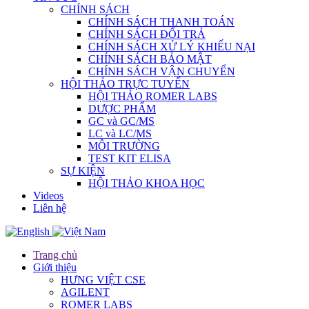
CHÍNH SÁCH
CHÍNH SÁCH THANH TOÁN
CHÍNH SÁCH ĐỔI TRẢ
CHÍNH SÁCH XỬ LÝ KHIẾU NẠI
CHÍNH SÁCH BẢO MẬT
CHÍNH SÁCH VẬN CHUYỂN
HỘI THẢO TRỰC TUYẾN
HỘI THẢO ROMER LABS
DƯỢC PHẨM
GC và GC/MS
LC và LC/MS
MÔI TRƯỜNG
TEST KIT ELISA
SỰ KIỆN
HỘI THẢO KHOA HỌC
Videos
Liên hệ
Trang chủ
Giới thiệu
HƯNG VIỆT CSE
AGILENT
ROMER LABS