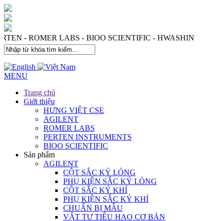
 - PERTEN - ROMER LABS - BIOO SCIENTIFIC - HWASHIN
MENU
Trang chủ
Giới thiệu
HƯNG VIỆT CSE
AGILENT
ROMER LABS
PERTEN INSTRUMENTS
BIOO SCIENTIFIC
Sản phẩm
AGILENT
CỘT SẮC KÝ LỎNG
PHỤ KIỆN SẮC KÝ LỎNG
CỘT SẮC KÝ KHÍ
PHỤ KIỆN SẮC KÝ KHÍ
CHUẨN BỊ MẪU
VẬT TƯ TIÊU HAO CƠ BẢN