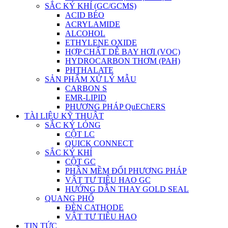
SẮC KÝ KHÍ (GC/GCMS)
ACID BÉO
ACRYLAMIDE
ALCOHOL
ETHYLENE OXIDE
HỢP CHẤT DỄ BAY HƠI (VOC)
HYDROCARBON THƠM (PAH)
PHTHALATE
SẢN PHẨM XỬ LÝ MẪU
CARBON S
EMR-LIPID
PHƯƠNG PHÁP QuEChERS
TÀI LIỆU KỸ THUẬT
SẮC KÝ LỎNG
CỘT LC
QUICK CONNECT
SẮC KÝ KHÍ
CỘT GC
PHẦN MỀM ĐỔI PHƯƠNG PHÁP
VẬT TƯ TIÊU HAO GC
HƯỚNG DẪN THAY GOLD SEAL
QUANG PHỔ
ĐÈN CATHODE
VẬT TƯ TIÊU HAO
TIN TỨC