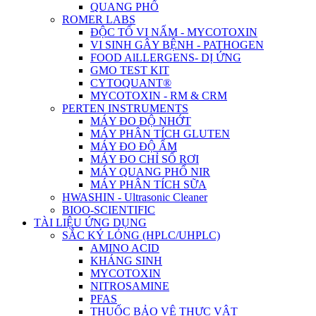
QUANG PHỔ
ROMER LABS
ĐỘC TỐ VI NẤM - MYCOTOXIN
VI SINH GÂY BỆNH - PATHOGEN
FOOD AlLLERGENS- DỊ ỨNG
GMO TEST KIT
CYTOQUANT®
MYCOTOXIN - RM & CRM
PERTEN INSTRUMENTS
MÁY ĐO ĐỘ NHỚT
MÁY PHÂN TÍCH GLUTEN
MÁY ĐO ĐỘ ẨM
MÁY ĐO CHỈ SỐ RƠI
MÁY QUANG PHỔ NIR
MÁY PHÂN TÍCH SỮA
HWASHIN - Ultrasonic Cleaner
BIOO-SCIENTIFIC
TÀI LIỆU ỨNG DỤNG
SẮC KÝ LỎNG (HPLC/UHPLC)
AMINO ACID
KHÁNG SINH
MYCOTOXIN
NITROSAMINE
PFAS
THUỐC BẢO VỆ THỰC VẬT