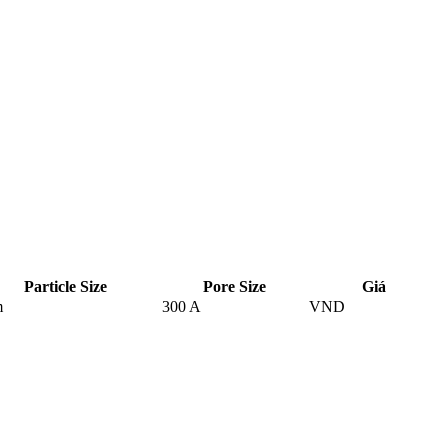
Particle Size
Pore Size
Giá
m
300 A
VND