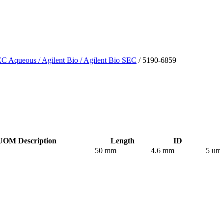
C Aqueous
/ Agilent Bio
/ Agilent Bio SEC
/ 5190-6859
UOM Description
Length
ID
50 mm
4.6 mm
5 u