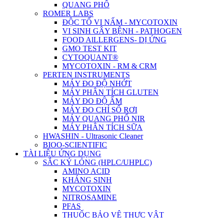
QUANG PHỔ
ROMER LABS
ĐỘC TỐ VI NẤM - MYCOTOXIN
VI SINH GÂY BỆNH - PATHOGEN
FOOD AlLLERGENS- DỊ ỨNG
GMO TEST KIT
CYTOQUANT®
MYCOTOXIN - RM & CRM
PERTEN INSTRUMENTS
MÁY ĐO ĐỘ NHỚT
MÁY PHÂN TÍCH GLUTEN
MÁY ĐO ĐỘ ẨM
MÁY ĐO CHỈ SỐ RƠI
MÁY QUANG PHỔ NIR
MÁY PHÂN TÍCH SỮA
HWASHIN - Ultrasonic Cleaner
BIOO-SCIENTIFIC
TÀI LIỆU ỨNG DỤNG
SẮC KÝ LỎNG (HPLC/UHPLC)
AMINO ACID
KHÁNG SINH
MYCOTOXIN
NITROSAMINE
PFAS
THUỐC BẢO VỆ THỰC VẬT