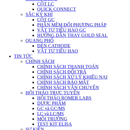
CỘT LC
QUICK CONNECT
SẮC KÝ KHÍ
CỘT GC
PHẦN MỀM ĐỔI PHƯƠNG PHÁP
VẬT TƯ TIÊU HAO GC
HƯỚNG DẪN THAY GOLD SEAL
QUANG PHỔ
ĐÈN CATHODE
VẬT TƯ TIÊU HAO
TIN TỨC
CHÍNH SÁCH
CHÍNH SÁCH THANH TOÁN
CHÍNH SÁCH ĐỔI TRẢ
CHÍNH SÁCH XỬ LÝ KHIẾU NẠI
CHÍNH SÁCH BẢO MẬT
CHÍNH SÁCH VẬN CHUYỂN
HỘI THẢO TRỰC TUYẾN
HỘI THẢO ROMER LABS
DƯỢC PHẨM
GC và GC/MS
LC và LC/MS
MÔI TRƯỜNG
TEST KIT ELISA
SỰ KIỆN