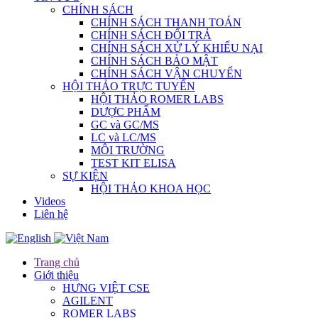
CHÍNH SÁCH
CHÍNH SÁCH THANH TOÁN
CHÍNH SÁCH ĐỔI TRẢ
CHÍNH SÁCH XỬ LÝ KHIẾU NẠI
CHÍNH SÁCH BẢO MẬT
CHÍNH SÁCH VẬN CHUYỂN
HỘI THẢO TRỰC TUYẾN
HỘI THẢO ROMER LABS
DƯỢC PHẨM
GC và GC/MS
LC và LC/MS
MÔI TRƯỜNG
TEST KIT ELISA
SỰ KIỆN
HỘI THẢO KHOA HỌC
Videos
Liên hệ
Trang chủ
Giới thiệu
HƯNG VIỆT CSE
AGILENT
ROMER LABS