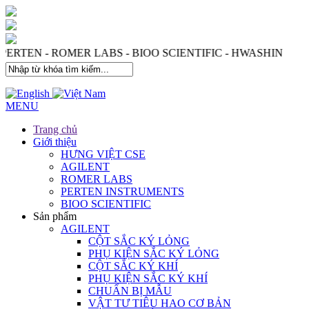
 PERTEN - ROMER LABS - BIOO SCIENTIFIC - HWASHIN
MENU
Trang chủ
Giới thiệu
HƯNG VIỆT CSE
AGILENT
ROMER LABS
PERTEN INSTRUMENTS
BIOO SCIENTIFIC
Sản phẩm
AGILENT
CỘT SẮC KÝ LỎNG
PHỤ KIỆN SẮC KÝ LỎNG
CỘT SẮC KÝ KHÍ
PHỤ KIỆN SẮC KÝ KHÍ
CHUẨN BỊ MẪU
VẬT TƯ TIÊU HAO CƠ BẢN