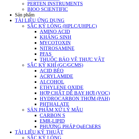
PERTEN INSTRUMENTS
BIOO SCIENTIFIC
Sản phẩm
TÀI LIỆU ỨNG DỤNG
SẮC KÝ LỎNG (HPLC/UHPLC)
AMINO ACID
KHÁNG SINH
MYCOTOXIN
NITROSAMINE
PFAS
THUỐC BẢO VỆ THỰC VẬT
SẮC KÝ KHÍ (GC/GCMS)
ACID BÉO
ACRYLAMIDE
ALCOHOL
ETHYLENE OXIDE
HỢP CHẤT DỄ BAY HƠI (VOC)
HYDROCARBON THƠM (PAH)
PHTHALATE
SẢN PHẨM XỬ LÝ MẪU
CARBON S
EMR-LIPID
PHƯƠNG PHÁP QuEChERS
TÀI LIỆU KỸ THUẬT
SẮC KÝ LỎNG