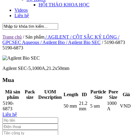
HỘI THẢO KHOA HỌC
Videos
Liên hệ
Trang chủ
/ Sản phẩm
/ AGILENT
/ CỘT SẮC KÝ LỎNG
/
GPCSEC Aqueous
/ Agilent Bio
/ Agilent Bio SEC
/ 5190-6873
5190-6873
Agilent SEC-5,1000A,21.2x50mm
Mua
Mã sản
Pack
UOM
Particle
Pore
Length
ID
Giá
phẩm
size
Description
Size
Size
5190-
21.2
1000
50 mm
5 um
VND
6873
mm
A
Liên hệ