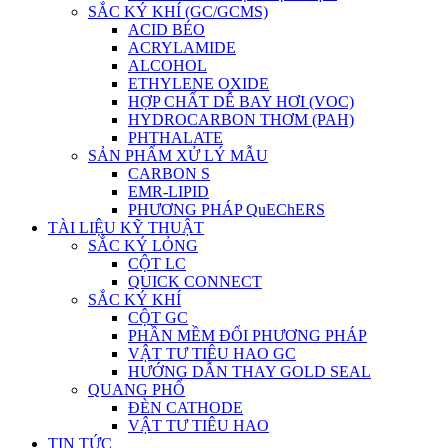
SẮC KÝ KHÍ (GC/GCMS)
ACID BÉO
ACRYLAMIDE
ALCOHOL
ETHYLENE OXIDE
HỢP CHẤT DỄ BAY HƠI (VOC)
HYDROCARBON THƠM (PAH)
PHTHALATE
SẢN PHẨM XỬ LÝ MẪU
CARBON S
EMR-LIPID
PHƯƠNG PHÁP QuEChERS
TÀI LIỆU KỸ THUẬT
SẮC KÝ LỎNG
CỘT LC
QUICK CONNECT
SẮC KÝ KHÍ
CỘT GC
PHẦN MỀM ĐỔI PHƯƠNG PHÁP
VẬT TƯ TIÊU HAO GC
HƯỚNG DẪN THAY GOLD SEAL
QUANG PHỔ
ĐÈN CATHODE
VẬT TƯ TIÊU HAO
TIN TỨC