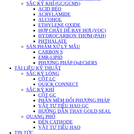
SẮC KÝ KHÍ (GC/GCMS)
ACID BÉO
ACRYLAMIDE
ALCOHOL
ETHYLENE OXIDE
HỢP CHẤT DỄ BAY HƠI (VOC)
HYDROCARBON THƠM (PAH)
PHTHALATE
SẢN PHẨM XỬ LÝ MẪU
CARBON S
EMR-LIPID
PHƯƠNG PHÁP QuEChERS
TÀI LIỆU KỸ THUẬT
SẮC KÝ LỎNG
CỘT LC
QUICK CONNECT
SẮC KÝ KHÍ
CỘT GC
PHẦN MỀM ĐỔI PHƯƠNG PHÁP
VẬT TƯ TIÊU HAO GC
HƯỚNG DẪN THAY GOLD SEAL
QUANG PHỔ
ĐÈN CATHODE
VẬT TƯ TIÊU HAO
TIN TỨC