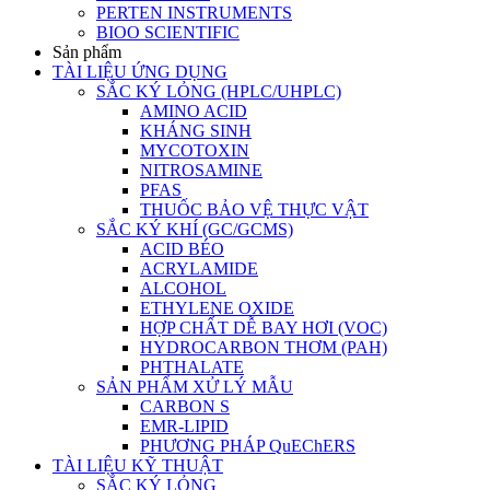
PERTEN INSTRUMENTS
BIOO SCIENTIFIC
Sản phẩm
TÀI LIỆU ỨNG DỤNG
SẮC KÝ LỎNG (HPLC/UHPLC)
AMINO ACID
KHÁNG SINH
MYCOTOXIN
NITROSAMINE
PFAS
THUỐC BẢO VỆ THỰC VẬT
SẮC KÝ KHÍ (GC/GCMS)
ACID BÉO
ACRYLAMIDE
ALCOHOL
ETHYLENE OXIDE
HỢP CHẤT DỄ BAY HƠI (VOC)
HYDROCARBON THƠM (PAH)
PHTHALATE
SẢN PHẨM XỬ LÝ MẪU
CARBON S
EMR-LIPID
PHƯƠNG PHÁP QuEChERS
TÀI LIỆU KỸ THUẬT
SẮC KÝ LỎNG