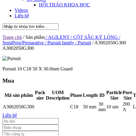
HỘI THẢO KHOA HỌC
Videos
Liên hệ
Trang chủ
/ Sản phẩm
/ AGILENT
/ CỘT SẮC KÝ LỎNG
/
SemiPrep/Preparative
/ Pursuit family
/ Pursuit
/ A3002050G300
A3002050G300
Pursuit 10 C18 50 X 30.0mm Guard
Mua
Pack
UOM
Particle
Pore
Mã sản phẩm
Phase
Length
ID
T
size
Description
Size
Size
30
200
A3002050G300
C18
50 mm
10 um
L
mm
A
Liên hệ