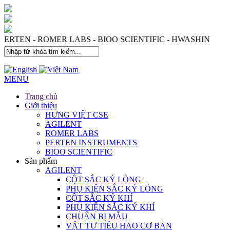
 PERTEN - ROMER LABS - BIOO SCIENTIFIC - HWASHIN
MENU
Trang chủ
Giới thiệu
HƯNG VIỆT CSE
AGILENT
ROMER LABS
PERTEN INSTRUMENTS
BIOO SCIENTIFIC
Sản phẩm
AGILENT
CỘT SẮC KÝ LỎNG
PHỤ KIỆN SẮC KÝ LỎNG
CỘT SẮC KÝ KHÍ
PHỤ KIỆN SẮC KÝ KHÍ
CHUẨN BỊ MẪU
VẬT TƯ TIÊU HAO CƠ BẢN