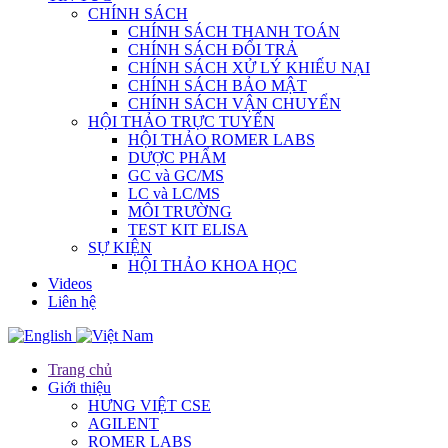
CHÍNH SÁCH
CHÍNH SÁCH THANH TOÁN
CHÍNH SÁCH ĐỔI TRẢ
CHÍNH SÁCH XỬ LÝ KHIẾU NẠI
CHÍNH SÁCH BẢO MẬT
CHÍNH SÁCH VẬN CHUYỂN
HỘI THẢO TRỰC TUYẾN
HỘI THẢO ROMER LABS
DƯỢC PHẨM
GC và GC/MS
LC và LC/MS
MÔI TRƯỜNG
TEST KIT ELISA
SỰ KIỆN
HỘI THẢO KHOA HỌC
Videos
Liên hệ
Trang chủ
Giới thiệu
HƯNG VIỆT CSE
AGILENT
ROMER LABS