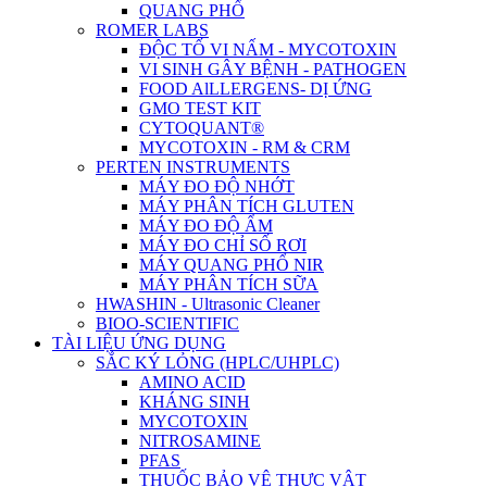
QUANG PHỔ
ROMER LABS
ĐỘC TỐ VI NẤM - MYCOTOXIN
VI SINH GÂY BỆNH - PATHOGEN
FOOD AlLLERGENS- DỊ ỨNG
GMO TEST KIT
CYTOQUANT®
MYCOTOXIN - RM & CRM
PERTEN INSTRUMENTS
MÁY ĐO ĐỘ NHỚT
MÁY PHÂN TÍCH GLUTEN
MÁY ĐO ĐỘ ẨM
MÁY ĐO CHỈ SỐ RƠI
MÁY QUANG PHỔ NIR
MÁY PHÂN TÍCH SỮA
HWASHIN - Ultrasonic Cleaner
BIOO-SCIENTIFIC
TÀI LIỆU ỨNG DỤNG
SẮC KÝ LỎNG (HPLC/UHPLC)
AMINO ACID
KHÁNG SINH
MYCOTOXIN
NITROSAMINE
PFAS
THUỐC BẢO VỆ THỰC VẬT