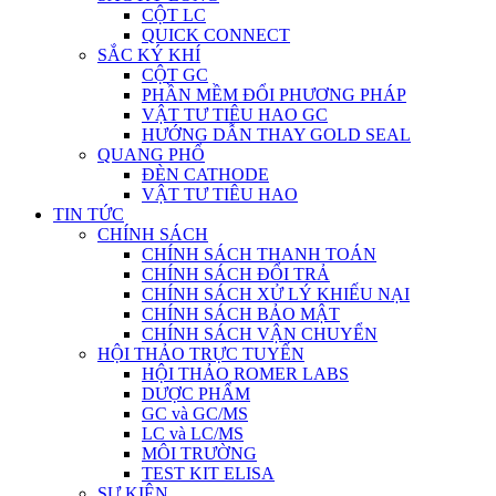
CỘT LC
QUICK CONNECT
SẮC KÝ KHÍ
CỘT GC
PHẦN MỀM ĐỔI PHƯƠNG PHÁP
VẬT TƯ TIÊU HAO GC
HƯỚNG DẪN THAY GOLD SEAL
QUANG PHỔ
ĐÈN CATHODE
VẬT TƯ TIÊU HAO
TIN TỨC
CHÍNH SÁCH
CHÍNH SÁCH THANH TOÁN
CHÍNH SÁCH ĐỔI TRẢ
CHÍNH SÁCH XỬ LÝ KHIẾU NẠI
CHÍNH SÁCH BẢO MẬT
CHÍNH SÁCH VẬN CHUYỂN
HỘI THẢO TRỰC TUYẾN
HỘI THẢO ROMER LABS
DƯỢC PHẨM
GC và GC/MS
LC và LC/MS
MÔI TRƯỜNG
TEST KIT ELISA
SỰ KIỆN