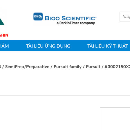
 HWASHIN
HẨM
TÀI LIỆU ỨNG DỤNG
TÀI LIỆU KỸ THUẬT
G
/ SemiPrep/Preparative
/ Pursuit family
/ Pursuit
/ A3002150X