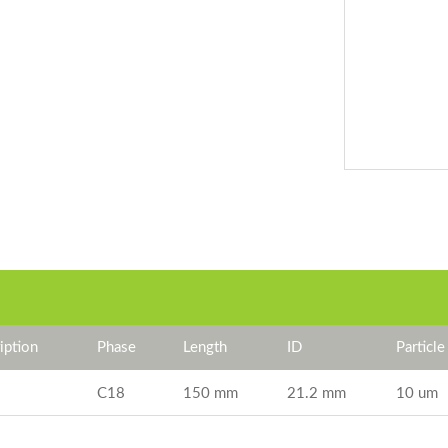
ption
Phase
Length
ID
Particle
C18
150 mm
21.2 mm
10 um