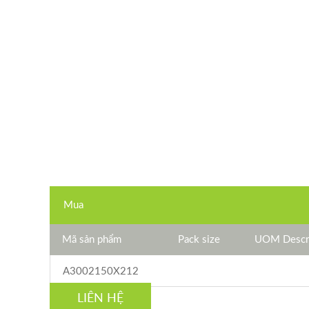
Mua
Mã sản phẩm
Pack size
UOM Descri
A3002150X212
LIÊN HỆ