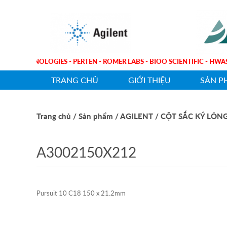
GILENT TECHNOLOGIES - PERTEN - ROMER LABS - BIOO SCIENTIFIC -
TRANG CHỦ
GIỚI THIỆU
SẢN P
Trang chủ
/ Sản phẩm
/ AGILENT
/ CỘT SẮC KÝ LỎN
A3002150X212
Pursuit 10 C18 150 x 21.2mm