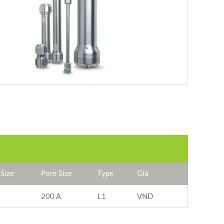
 Size
Pore Size
Type
Giá
200 A
L1
VND