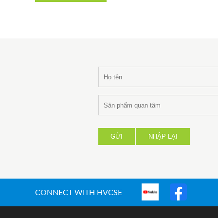
GỬI
NHẬP LẠI
CONNECT WITH HVCSE