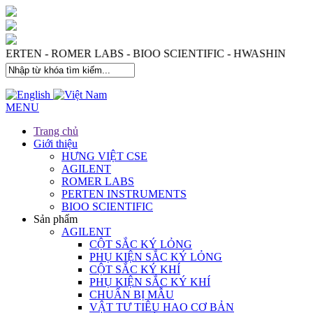
 PERTEN - ROMER LABS - BIOO SCIENTIFIC - HWASHIN
MENU
Trang chủ
Giới thiệu
HƯNG VIỆT CSE
AGILENT
ROMER LABS
PERTEN INSTRUMENTS
BIOO SCIENTIFIC
Sản phẩm
AGILENT
CỘT SẮC KÝ LỎNG
PHỤ KIỆN SẮC KÝ LỎNG
CỘT SẮC KÝ KHÍ
PHỤ KIỆN SẮC KÝ KHÍ
CHUẨN BỊ MẪU
VẬT TƯ TIÊU HAO CƠ BẢN