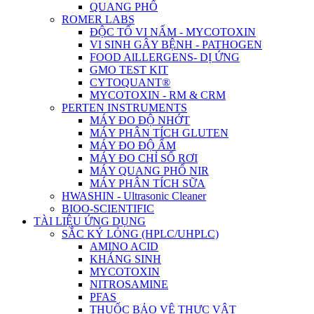
QUANG PHỔ
ROMER LABS
ĐỘC TỐ VI NẤM - MYCOTOXIN
VI SINH GÂY BỆNH - PATHOGEN
FOOD AlLLERGENS- DỊ ỨNG
GMO TEST KIT
CYTOQUANT®
MYCOTOXIN - RM & CRM
PERTEN INSTRUMENTS
MÁY ĐO ĐỘ NHỚT
MÁY PHÂN TÍCH GLUTEN
MÁY ĐO ĐỘ ẨM
MÁY ĐO CHỈ SỐ RƠI
MÁY QUANG PHỔ NIR
MÁY PHÂN TÍCH SỮA
HWASHIN - Ultrasonic Cleaner
BIOO-SCIENTIFIC
TÀI LIỆU ỨNG DỤNG
SẮC KÝ LỎNG (HPLC/UHPLC)
AMINO ACID
KHÁNG SINH
MYCOTOXIN
NITROSAMINE
PFAS
THUỐC BẢO VỆ THỰC VẬT