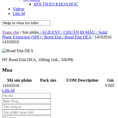
HỘI THẢO KHOA HỌC
Videos
Liên hệ
Trang chủ
/ Sản phẩm
/ AGILENT
/ CHUẨN BỊ MẪU
/ Solid
Phase Extraction (SPE)
/ Bond Elut
/ Bond Elut DEA
/ 14102016
14102016
HF Bond Elut-DEA, 100mg 1mL, 100/PK
Mua
Mã sản phẩm
Pack size
UOM Description
Giá
14102016
VND
Liên hệ