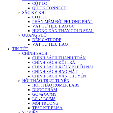
CỘT LC
QUICK CONNECT
SẮC KÝ KHÍ
CỘT GC
PHẦN MỀM ĐỔI PHƯƠNG PHÁP
VẬT TƯ TIÊU HAO GC
HƯỚNG DẪN THAY GOLD SEAL
QUANG PHỔ
ĐÈN CATHODE
VẬT TƯ TIÊU HAO
TIN TỨC
CHÍNH SÁCH
CHÍNH SÁCH THANH TOÁN
CHÍNH SÁCH ĐỔI TRẢ
CHÍNH SÁCH XỬ LÝ KHIẾU NẠI
CHÍNH SÁCH BẢO MẬT
CHÍNH SÁCH VẬN CHUYỂN
HỘI THẢO TRỰC TUYẾN
HỘI THẢO ROMER LABS
DƯỢC PHẨM
GC và GC/MS
LC và LC/MS
MÔI TRƯỜNG
TEST KIT ELISA
SỰ KIỆN