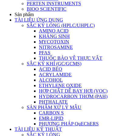
PERTEN INSTRUMENTS
BIOO SCIENTIFIC
Sản phẩm
TÀI LIỆU ỨNG DỤNG
SẮC KÝ LỎNG (HPLC/UHPLC)
AMINO ACID
KHÁNG SINH
MYCOTOXIN
NITROSAMINE
PFAS
THUỐC BẢO VỆ THỰC VẬT
SẮC KÝ KHÍ (GC/GCMS)
ACID BÉO
ACRYLAMIDE
ALCOHOL
ETHYLENE OXIDE
HỢP CHẤT DỄ BAY HƠI (VOC)
HYDROCARBON THƠM (PAH)
PHTHALATE
SẢN PHẨM XỬ LÝ MẪU
CARBON S
EMR-LIPID
PHƯƠNG PHÁP QuEChERS
TÀI LIỆU KỸ THUẬT
SẮC KÝ LỎNG