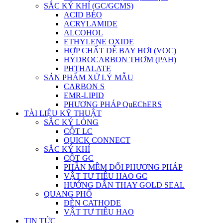
SẮC KÝ KHÍ (GC/GCMS)
ACID BÉO
ACRYLAMIDE
ALCOHOL
ETHYLENE OXIDE
HỢP CHẤT DỄ BAY HƠI (VOC)
HYDROCARBON THƠM (PAH)
PHTHALATE
SẢN PHẨM XỬ LÝ MẪU
CARBON S
EMR-LIPID
PHƯƠNG PHÁP QuEChERS
TÀI LIỆU KỸ THUẬT
SẮC KÝ LỎNG
CỘT LC
QUICK CONNECT
SẮC KÝ KHÍ
CỘT GC
PHẦN MỀM ĐỔI PHƯƠNG PHÁP
VẬT TƯ TIÊU HAO GC
HƯỚNG DẪN THAY GOLD SEAL
QUANG PHỔ
ĐÈN CATHODE
VẬT TƯ TIÊU HAO
TIN TỨC